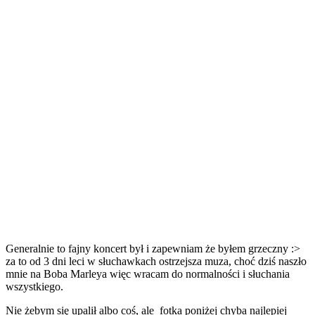
Generalnie to fajny koncert był i zapewniam że byłem grzeczny :>
za to od 3 dni leci w słuchawkach ostrzejsza muza, choć dziś naszło
mnie na Boba Marleya więc wracam do normalności i słuchania
wszystkiego.
Nie żebym się upalił albo coś, ale fotka poniżej chyba najlepiej