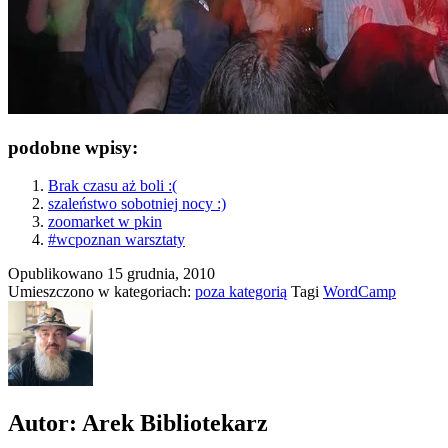
podobne wpisy:
Brak czasu aż boli :(
szaleństwo sobotniej nocy :)
zoomarket w pkin
#wcpoznan warsztaty
Opublikowano
15 grudnia, 2010
Umieszczono w kategoriach:
poza kategorią
Tagi
WordCamp
Autor: Arek Bibliotekarz