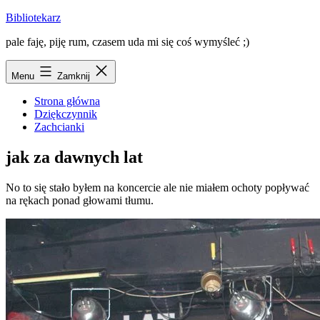
Przejdź
Bibliotekarz
do
pale faję, piję rum, czasem uda mi się coś wymyśleć ;)
treści
Menu
Zamknij
Strona główna
Dziękczynnik
Zachcianki
jak za dawnych lat
No to się stało byłem na koncercie ale nie miałem ochoty popływać
na rękach ponad głowami tłumu.