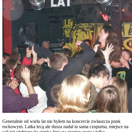
Generalnie od wielu lat nie byłem na koncercie zwłaszcza punk
rockowym. Latka lecą ale dusza nadal ta sama czupurna, miejsce na
sali też ulubione (ta cienka linia na granicy pogo i tylko