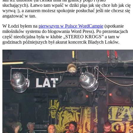
słuchających).
Łatwo tam wpaść w dziki pląs jak się chce lub jak cię
wyrwą :), a zarazem możesz spokojnie posłuchać jeśli nie chcesz się
angażować w tan.
W Łodzi byłem na
pierwszym w Polsce WordCampie
(spotkanie
miłośników systemu do blogowania Word Press). Po prezentacjach
część nieoficjalna była w klubie „STEREO KROGS” a tam w
godzinach późniejszych był akurat koncercik Bladych Loków.