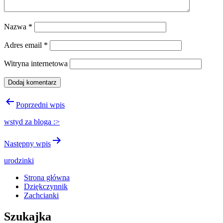
Nazwa
*
Adres email
*
Witryna internetowa
Nawigacja
Poprzedni wpis
wpisu
wstyd za bloga :>
Następny wpis
urodzinki
Strona główna
Dziękczynnik
Zachcianki
Szukajka