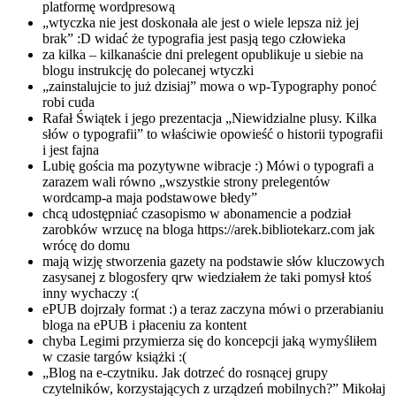
platformę wordpresową
„wtyczka nie jest doskonała ale jest o wiele lepsza niż jej
brak” :D widać że typografia jest pasją tego człowieka
za kilka – kilkanaście dni prelegent opublikuje u siebie na
blogu instrukcję do polecanej wtyczki
„zainstalujcie to już dzisiaj” mowa o wp-Typography ponoć
robi cuda
Rafał Świątek i jego prezentacja „Niewidzialne plusy. Kilka
słów o typografii” to właściwie opowieść o historii typografii
i jest fajna
Lubię gościa ma pozytywne wibracje :) Mówi o typografi a
zarazem wali równo „wszystkie strony prelegentów
wordcamp-a maja podstawowe błedy”
chcą udostępniać czasopismo w abonamencie a podział
zarobków wrzucę na bloga https://arek.bibliotekarz.com jak
wrócę do domu
mają wizję stworzenia gazety na podstawie słów kluczowych
zasysanej z blogosfery qrw wiedziałem że taki pomysł ktoś
inny wychaczy :(
ePUB dojrzały format :) a teraz zaczyna mówi o przerabianiu
bloga na ePUB i płaceniu za kontent
chyba Legimi przymierza się do koncepcji jaką wymyśliłem
w czasie targów książki :(
„Blog na e-czytniku. Jak dotrzeć do rosnącej grupy
czytelników, korzystających z urządzeń mobilnych?” Mikołaj