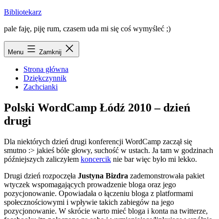
Przejdź
Bibliotekarz
do
pale faję, piję rum, czasem uda mi się coś wymyśleć ;)
treści
Menu
Zamknij
Strona główna
Dziękczynnik
Zachcianki
Polski WordCamp Łódź 2010 – dzień
drugi
Dla niektórych dzień drugi konferencji WordCamp zaczął się
smutno :> jakieś bóle głowy, suchość w ustach. Ja tam w godzinach
późniejszych zaliczyłem
koncercik
nie bar więc było mi lekko.
Drugi dzień rozpoczęła
Justyna Bizdra
zademonstrowała pakiet
wtyczek wspomagających prowadzenie bloga oraz jego
pozycjonowanie. Opowiadała o łączeniu bloga z platformami
społecznościowymi i wpływie takich zabiegów na jego
pozycjonowanie. W skrócie warto mieć bloga i konta na twitterze,