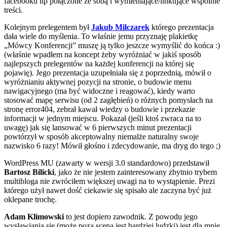
facebooku itp połączone ze sobą i wymieniające/linkujące wspólnie
treści.
Kolejnym prelegentem był
Jakub Milczarek
którego prezentacja
dała wiele do myślenia. To właśnie jemu przyznaję plakietkę
„Mówcy Konferencji” muszę ją tylko
jeszcze wymyślić do końca :)
(właśnie wpadłem na koncept żeby wyróżniać w jakiś sposób
najlepszych prelegentów na każdej konferencji na której się
pojawię). Jego prezentacja uzupełniała się z poprzednią, mówił o
wyróżnianiu aktywnej pozycji na stronie, o budowie menu
nawigacyjnego (ma być widoczne i reagować), kiedy warto
stosować mapę serwisu (od 2 zagłębień) o różnych pomysłach na
stronę error404, zebrał kawał wiedzy o budowie i przekazie
informacji w jednym miejscu. Pokazał (jeśli ktoś zwraca na to
uwagę) jak się lansować w 6 pierwszych minut prezentacji
powtórzył w sposób akceptowalny niemalże naturalny swoje
nazwisko 6 razy! Mówił głośno i zdecydowanie, ma dryg do tego ;)
WordPress MU (zawarty w wersji 3.0 standardowo) przedstawił
Bartosz Bilicki
, jako że nie jestem zainteresowany zbytnio trybem
multibloga nie zwróciłem większej uwagi na to wystąpienie. Prezi
którego użył nawet dość ciekawie się spisało ale zaczyna być już
oklepane trochę.
Adam Klimowski
to jest dopiero zawodnik. Z powodu jego
wysławiania się (może poza sceną jest bardziej ludzki) jest dla mnie