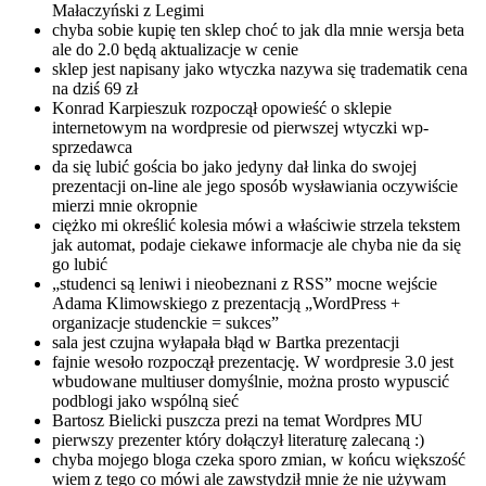
Małaczyński z Legimi
chyba sobie kupię ten sklep choć to jak dla mnie wersja beta
ale do 2.0 będą aktualizacje w cenie
sklep jest napisany jako wtyczka nazywa się tradematik cena
na dziś 69 zł
Konrad Karpieszuk rozpoczął opowieść o sklepie
internetowym na wordpresie od pierwszej wtyczki wp-
sprzedawca
da się lubić gościa bo jako jedyny dał linka do swojej
prezentacji on-line ale jego sposób wysławiania oczywiście
mierzi mnie okropnie
ciężko mi określić kolesia mówi a właściwie strzela tekstem
jak automat, podaje ciekawe informacje ale chyba nie da się
go lubić
„studenci są leniwi i nieobeznani z RSS” mocne wejście
Adama Klimowskiego z prezentacją „WordPress +
organizacje studenckie = sukces”
sala jest czujna wyłapała błąd w Bartka prezentacji
fajnie wesoło rozpoczął prezentację. W wordpresie 3.0 jest
wbudowane multiuser domyślnie, można prosto wypuscić
podblogi jako wspólną sieć
Bartosz Bielicki puszcza prezi na temat Wordpres MU
pierwszy prezenter który dołączył literaturę zalecaną :)
chyba mojego bloga czeka sporo zmian, w końcu większość
wiem z tego co mówi ale zawstydził mnie że nie używam