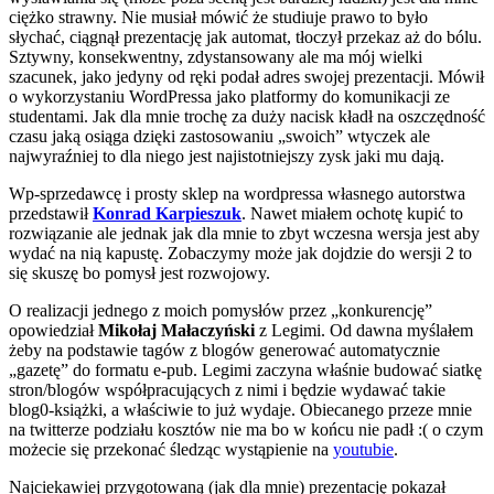
ciężko strawny. Nie musiał mówić że studiuje prawo to było
słychać, ciągnął prezentację jak automat, tłoczył przekaz aż do bólu.
Sztywny, konsekwentny, zdystansowany ale ma mój wielki
szacunek, jako jedyny od ręki podał adres swojej prezentacji. Mówił
o wykorzystaniu WordPressa jako platformy do komunikacji ze
studentami. Jak dla mnie trochę za duży nacisk kładł na oszczędność
czasu jaką osiąga dzięki zastosowaniu „swoich” wtyczek ale
najwyraźniej to dla niego jest najistotniejszy zysk jaki mu dają.
Wp-sprzedawcę i prosty sklep na wordpressa własnego autorstwa
przedstawił
Konrad Karpieszuk
. Nawet miałem ochotę kupić to
rozwiązanie ale jednak jak dla mnie to zbyt wczesna wersja jest aby
wydać na nią kapustę. Zobaczymy może jak dojdzie do wersji 2 to
się skuszę bo pomysł jest rozwojowy.
O realizacji jednego z moich pomysłów przez „konkurencję”
opowiedział
Mikołaj Małaczyński
z Legimi. Od dawna myślałem
żeby na podstawie tagów z blogów generować automatycznie
„gazetę” do formatu e-pub. Legimi zaczyna właśnie budować siatkę
stron/blogów współpracujących z nimi i będzie wydawać takie
blog0-książki, a właściwie to już wydaje. Obiecanego przeze mnie
na twitterze podziału kosztów nie ma bo w końcu nie padł :( o czym
możecie się przekonać śledząc wystąpienie na
youtubie
.
Najciekawiej przygotowaną (jak dla mnie) prezentację pokazał