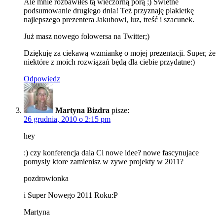
Ale mnie rozbawiłeś tą wieczorną porą ;) Świetne
podsumowanie drugiego dnia! Też przyznaję plakietkę
najlepszego prezentera Jakubowi, luz, treść i szacunek.
Już masz nowego folowersa na Twitter;)
Dziękuję za ciekawą wzmiankę o mojej prezentacji. Super, że
niektóre z moich rozwiązań będą dla ciebie przydatne:)
Odpowiedz
Martyna Bizdra
pisze:
26 grudnia, 2010 o 2:15 pm
hey
:) czy konferencja dala Ci nowe idee? nowe fascynujace
pomysly ktore zamienisz w zywe projekty w 2011?
pozdrowionka
i Super Nowego 2011 Roku:P
Martyna