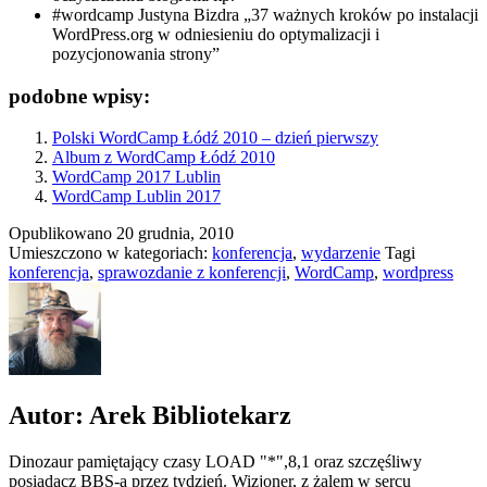
#wordcamp Justyna Bizdra „37 ważnych kroków po instalacji
WordPress.org w odniesieniu do optymalizacji i
pozycjonowania strony”
podobne wpisy:
Polski WordCamp Łódź 2010 – dzień pierwszy
Album z WordCamp Łódź 2010
WordCamp 2017 Lublin
WordCamp Lublin 2017
Opublikowano
20 grudnia, 2010
Umieszczono w kategoriach:
konferencja
,
wydarzenie
Tagi
konferencja
,
sprawozdanie z konferencji
,
WordCamp
,
wordpress
Autor: Arek Bibliotekarz
Dinozaur pamiętający czasy LOAD "*",8,1 oraz szczęśliwy
posiadacz BBS-a przez tydzień. Wizjoner, z żalem w sercu