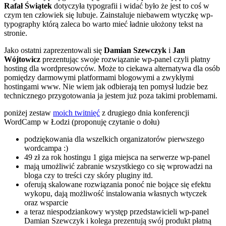
Rafał Świątek
dotyczyła typografii i widać było że jest to coś w
czym ten człowiek się lubuje. Zainstaluje niebawem wtyczkę wp-
typography którą zaleca bo warto mieć ładnie ułożony tekst na
stronie.
Jako ostatni zaprezentowali się
Damian Szewczyk
i
Jan
Wójtowicz
prezentując swoje rozwiązanie wp-panel czyli płatny
hosting dla wordpresowców. Może to ciekawa alternatywa dla osób
pomiędzy darmowymi platformami blogowymi a zwykłymi
hostingami www. Nie wiem jak odbierają ten pomysł ludzie bez
technicznego przygotowania ja jestem już poza takimi problemami.
poniżej zestaw
moich twitnięć
z drugiego dnia konferencji
WordCamp w Łodzi (proponuję czytanie o dołu)
podziękowania dla wszelkich organizatorów pierwszego
wordcampa :)
49 zł za rok hostingu 1 giga miejsca na serwerze wp-panel
mają umożliwić zabranie wszystkiego co się wprowadzi na
bloga czy to treści czy skóry pluginy itd.
oferują skalowane rozwiązania ponoć nie bojące się efektu
wykopu, dają możliwość instalowania własnych wtyczek
oraz wsparcie
a teraz niespodziankowy występ przedstawicieli wp-panel
Damian Szewczyk i kolega prezentują swój produkt płatną