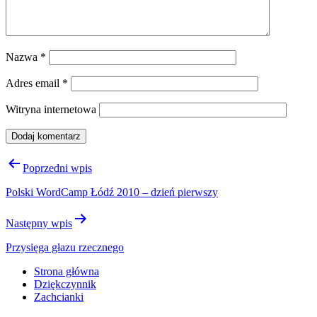
Nazwa
*
Adres email
*
Witryna internetowa
Nawigacja
Poprzedni wpis
wpisu
Polski WordCamp Łódź 2010 – dzień pierwszy
Następny wpis
Przysięga głazu rzecznego
Strona główna
Dziękczynnik
Zachcianki