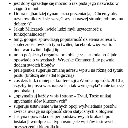
jest doby sprzedaje się mocno 6 raz pada jego nazwisko w
ciągu 6 minut
Dobra najbardziej dynamiczna prezentacja, „Chcemy aby
użytkownik czuł się szczęśliwy na naszej stronie, robimy mu
dobrze ;)”
Jakub Milczarek „wiele ludzi myli użyteczność z
funkcjonalnoscią”
bing, googiel sprawdzają popularność dzielenia adresu w
społecznościówkach typu twitter, facebook więc warto
dodawać twitnij lajkuj itp.
no to pośpieszył organizator kobietę :> a szkoda bo fajnie
opowiada o wtyczkach. Wtyczkę CommentLuv pewnie
dodam swoich blogów
prelegentka sugeruje zmianę adresu wpisu na różną od tytułu
postu (krótszą ale nadal logiczną)
coś dziś ludzi mniej na konferencji #Wordcamp Łódź 2010 :(
czyżby impreza wczorajsza ich tak wymęczyła? mnie tam się
podobała ;)
„optymalizuj każdy wpis i stronę – Tytuł, Treść unikaj
upychania słów kluczowych”
sugeruje ustawienie własnych opcji wyświetlania postów,
zwraca uwagę na spójność stron statycznych z blogiem
Justyna opowiada o super podstawowych krokach po
instalacji wordpress-a typu usunięcie wpisów testowych,
oczyszczeniu blogrolla itp.