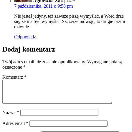
Agnieszka Żak
pisze:
7 października, 2011 o 9:58 pm
Nie jesteś jedyny, też zawsze piszę wymyśleć, a Word drze
się, że ma być wymyślić. Szczerze mówiąc, to drugie brzmi
dziwnie.
Odpowiedz
Dodaj komentarz
Twój adres email nie zostanie opublikowany.
Wymagane pola są
oznaczone
*
Komentarz
*
Nazwa
*
Adres email
*