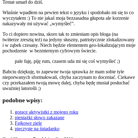
Temat umarł do dziś.
Właśnie wpadłem na pewien
tekst o języku
i spodobało mi się to co
wyczytałem :) To nie jakaś moja bezzasadna głupota ale korzenie
nakazywały mi używać „wymyśleć”.
To ci dopiero nowina, skoro tak to zmieniam opis bloga (na
twitterze zresztą też) na jedyny słuszny, patriotycznie zlokalizowany
i w ząbek czesany. Niech będzie elementem geo-lokalizującym moje
pochodzenie w bezmiernym cyfrowym świecie.
pale faję, piję rum, czasem uda mi się coś wymyśleć ;)
Babciu dziękuję, to zapewne twoja sprawka że mam sobie tyle
nieporwanych sformułowań, chyba zaczynam to doceniać. Ciekawe
czy przekazałem twoją mowę dalej, chyba będę musiał posłuchać
uważniej latorośli ;)
podobne wpisy:
gorące aktywistki z mojego roku
pieniążki słowo zakazane
Fajkowe ziele
pieczyste na śniadanko