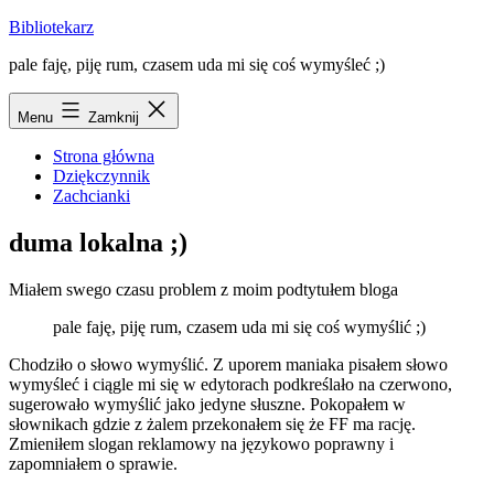
Przejdź
Bibliotekarz
do
pale faję, piję rum, czasem uda mi się coś wymyśleć ;)
treści
Menu
Zamknij
Strona główna
Dziękczynnik
Zachcianki
duma lokalna ;)
Miałem swego czasu problem z moim podtytułem bloga
pale faję, piję rum, czasem uda mi się coś wymyślić ;)
Chodziło o słowo wymyślić. Z uporem maniaka pisałem słowo
wymyśleć i ciągle mi się w edytorach podkreślało na czerwono,
sugerowało wymyślić jako jedyne słuszne. Pokopałem w
słownikach gdzie z żalem przekonałem się że FF ma rację.
Zmieniłem slogan reklamowy na językowo poprawny i
zapomniałem o sprawie.