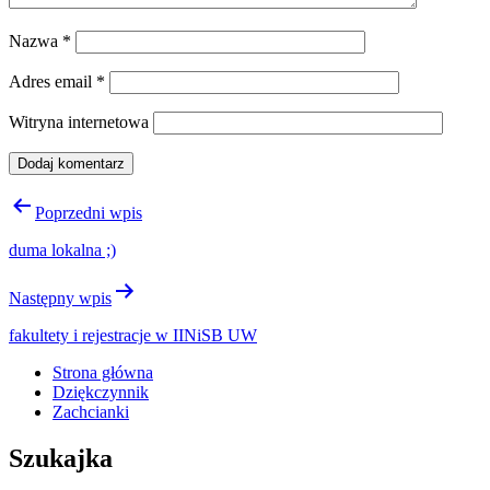
Nazwa
*
Adres email
*
Witryna internetowa
Nawigacja
Poprzedni wpis
wpisu
duma lokalna ;)
Następny wpis
fakultety i rejestracje w IINiSB UW
Strona główna
Dziękczynnik
Zachcianki
Szukajka