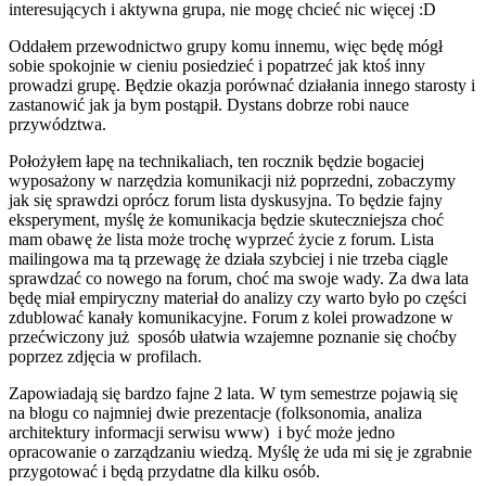
interesujących i aktywna grupa, nie mogę chcieć nic więcej :D
Oddałem przewodnictwo grupy komu innemu, więc będę mógł
sobie spokojnie w cieniu posiedzieć i popatrzeć jak ktoś inny
prowadzi grupę. Będzie okazja porównać działania innego starosty i
zastanowić jak ja bym postąpił. Dystans dobrze robi nauce
przywództwa.
Położyłem łapę na technikaliach, ten rocznik będzie bogaciej
wyposażony w narzędzia komunikacji niż poprzedni, zobaczymy
jak się sprawdzi oprócz forum lista dyskusyjna. To będzie fajny
eksperyment, myślę że komunikacja będzie skuteczniejsza choć
mam obawę że lista może trochę wyprzeć życie z forum. Lista
mailingowa ma tą przewagę że działa szybciej i nie trzeba ciągle
sprawdzać co nowego na forum, choć ma swoje wady. Za dwa lata
będę miał empiryczny materiał do analizy czy warto było po części
zdublować kanały komunikacyjne. Forum z kolei prowadzone w
przećwiczony już sposób ułatwia wzajemne poznanie się choćby
poprzez zdjęcia w profilach.
Zapowiadają się bardzo fajne 2 lata. W tym semestrze pojawią się
na blogu co najmniej dwie prezentacje (folksonomia, analiza
architektury informacji serwisu www) i być może jedno
opracowanie o zarządzaniu wiedzą. Myślę że uda mi się je zgrabnie
przygotować i będą przydatne dla kilku osób.