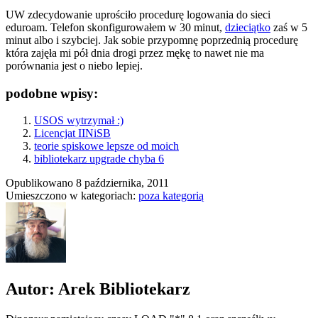
UW zdecydowanie uprościło procedurę logowania do sieci
eduroam. Telefon skonfigurowałem w 30 minut,
dzieciątko
zaś w 5
minut albo i szybciej. Jak sobie przypomnę poprzednią procedurę
która zajęła mi pół dnia drogi przez mękę to nawet nie ma
porównania jest o niebo lepiej.
podobne wpisy:
USOS wytrzymał :)
Licencjat IINiSB
teorie spiskowe lepsze od moich
bibliotekarz upgrade chyba 6
Opublikowano
8 października, 2011
Umieszczono w kategoriach:
poza kategorią
Autor: Arek Bibliotekarz