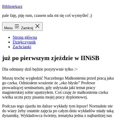
Przejdź
Bibliotekarz
do
pale faję, piję rum, czasem uda mi się coś wymyśleć ;)
treści
Menu
Zamknij
Strona główna
Dziękczynnik
Zachcianki
już po pierwszym zjeździe w IINiSB
Dla odmiany dziś będzie pozytywnie tylko :>
Muszę trochę wygłodzić Naczelnego Malkontenta przed pracą jaka
go czeka. Odniosłem wrażenie że „oko błysło” Profesor
prowadzącej seminarium, gdy usłyszała jaki temat pracy
magisterskiej sobie upatrzyłem. Coś czuję że malkontenta czeka
wielka uczta przy pisaniu mojej pracy dyplomowej.
Podczas tego zjazdu im dalsze wykłady tym lepsze! Normalnie nie
do wiary żeby
ostatnie zajęcia po całym dniu wykładów miały taką
dynamikę. Wykładowca świetny, tematyka jedna z najbardziej nas