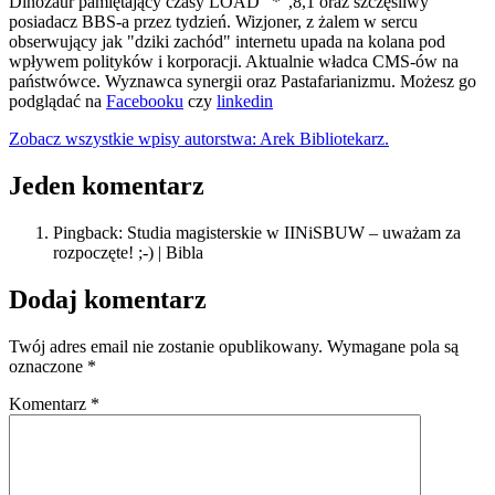
Dinozaur pamiętający czasy LOAD "*",8,1 oraz szczęśliwy
posiadacz BBS-a przez tydzień. Wizjoner, z żalem w sercu
obserwujący jak "dziki zachód" internetu upada na kolana pod
wpływem polityków i korporacji. Aktualnie władca CMS-ów na
państwówce. Wyznawca synergii oraz Pastafarianizmu. Możesz go
podglądać na
Facebooku
czy
linkedin
Zobacz wszystkie wpisy autorstwa: Arek Bibliotekarz.
Jeden komentarz
Pingback: Studia magisterskie w IINiSBUW – uważam za
rozpoczęte! ;-) | Bibla
Dodaj komentarz
Twój adres email nie zostanie opublikowany.
Wymagane pola są
oznaczone
*
Komentarz
*