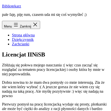
Przejdź
Bibliotekarz
do
pale faję, piję rum, czasem uda mi się coś wymyśleć ;)
treści
Menu
Zamknij
Strona główna
Dziękczynnik
Zachcianki
Licencjat IINiSB
Zbliżają się połowa mojego nauczania :( więc czas zacząć się
rozglądać za tematem pracy licencjackiej i osoby która by mnie w
niej poprowadziła.
Dobra nowina to że mam dwa pomysły co mnie interesują. Zła że
nie wiem który wybrać :( A jeszcze gorsza że nie wiem czy się
nadają na taką pracę. Ale myślę pozytywnie :) więc się nadają na
pewno
Pierwszy pomysł na pracę licencjacką wydaje się prosty, plotkarski
ale może być ciężki do analizy z racji płynności danych i bardzo