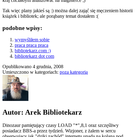
kraj chciałbym analizować na magisterce ;)
Tak więc plany jakieś są :) można dalej zająć się męczeniem historii
książek i bibliotek; ale porąbany temat dostałem :(
podobne wpisy:
wymyśliłem sobie
praca praca praca
bibliotekarz.com :)
bibliotekarz dot com
Opublikowano
4 grudnia, 2008
Umieszczono w kategoriach:
poza kategorią
Autor: Arek Bibliotekarz
Dinozaur pamiętający czasy LOAD "*",8,1 oraz szczęśliwy
posiadacz BBS-a przez tydzień. Wizjoner, z żalem w sercu
obserwujący jak "dziki zachód" internetu upada na kolana pod