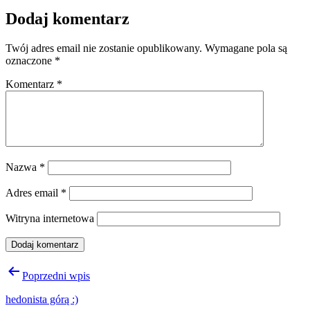
Dodaj komentarz
Twój adres email nie zostanie opublikowany.
Wymagane pola są
oznaczone
*
Komentarz
*
Nazwa
*
Adres email
*
Witryna internetowa
Nawigacja
Poprzedni wpis
wpisu
hedonista górą :)