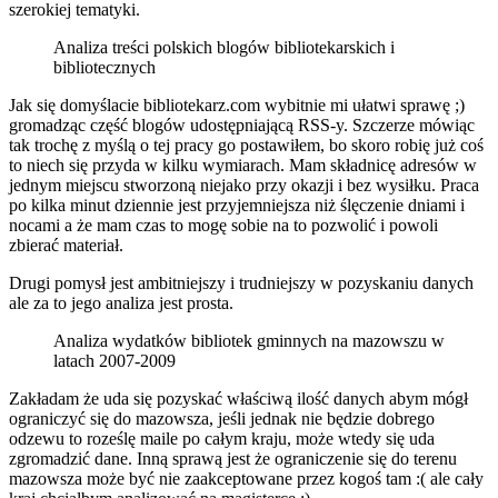
szerokiej tematyki.
Analiza treści polskich blogów bibliotekarskich i
bibliotecznych
Jak się domyślacie bibliotekarz.com wybitnie mi ułatwi sprawę ;)
gromadząc część blogów udostępniającą RSS-y. Szczerze mówiąc
tak trochę z myślą o tej pracy go postawiłem, bo skoro robię już coś
to niech się przyda w kilku wymiarach. Mam składnicę adresów w
jednym miejscu stworzoną niejako przy okazji i bez wysiłku. Praca
po kilka minut dziennie jest przyjemniejsza niż ślęczenie dniami i
nocami a że mam czas to mogę sobie na to pozwolić i powoli
zbierać materiał.
Drugi pomysł jest ambitniejszy i trudniejszy w pozyskaniu danych
ale za to jego analiza jest prosta.
Analiza wydatków bibliotek gminnych na mazowszu w
latach 2007-2009
Zakładam że uda się pozyskać właściwą ilość danych abym mógł
ograniczyć się do mazowsza, jeśli jednak nie będzie dobrego
odzewu to roześlę maile po całym kraju, może wtedy się uda
zgromadzić dane. Inną sprawą jest że ograniczenie się do terenu
mazowsza może być nie zaakceptowane przez kogoś tam :( ale cały