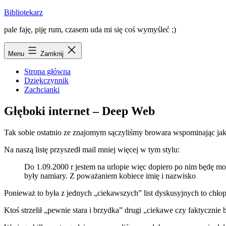
Przejdź
Bibliotekarz
do
pale faję, piję rum, czasem uda mi się coś wymyśleć ;)
treści
Menu
Zamknij
Strona główna
Dziękczynnik
Zachcianki
Głęboki internet – Deep Web
Tak sobie ostatnio ze znajomym sączyliśmy browara wspominając jak
Na naszą listę przyszedł mail mniej więcej w tym stylu:
Do 1.09.2000 r jestem na urlopie więc dopiero po nim będę mogła
były namiary. Z poważaniem kobiece imię i nazwisko
Ponieważ to była z jednych „ciekawszych” list dyskusyjnych to chłopak
Ktoś strzelił „pewnie stara i brzydka” drugi „ciekawe czy faktycznie