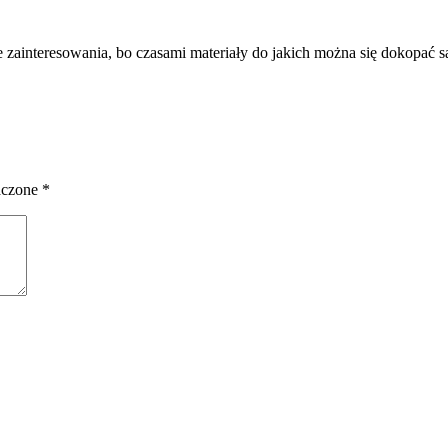
ainteresowania, bo czasami materiały do jakich można się dokopać są ni
aczone
*