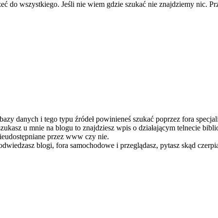
eć do wszystkiego. Jeśli nie wiem gdzie szukać nie znajdziemy nic. Pr
azy danych i tego typu źródeł powinieneś szukać poprzez fora specjalist
oszukasz u mnie na blogu to znajdziesz wpis o działającym telnecie bi
 nieudostępniane przez www czy nie.
odwiedzasz blogi, fora samochodowe i przeglądasz, pytasz skąd czerpi