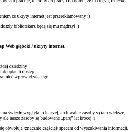
anowisku pracuje, telefony do pracy i do domu, że ma męża, dziecko
niem że ukryty internet jest przereklamowany :)
iedoszły bibliotekarz będę się mu mądrzył :)
p Web głęboki / ukryty internet.
żdej dziedziny
ub opłacili dostęp
rzeba mieć wprowadzającego
m na świecie wygląda to inaczej, archiwalne zasoby są tam większe,
y ale nasze zasoby są budowane „parę” lat krócej :(
 się obwołuje /znacznie częściej/ specem od wyszukiwania informacji.