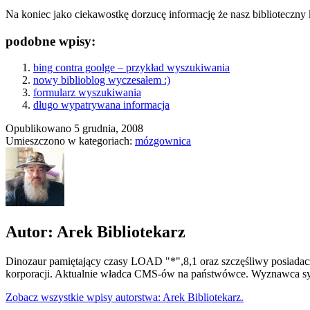
Na koniec jako ciekawostkę dorzucę informację że nasz biblioteczny
podobne wpisy:
bing contra goolge – przykład wyszukiwania
nowy biblioblog wyczesałem :)
formularz wyszukiwania
długo wypatrywana informacja
Opublikowano
5 grudnia, 2008
Umieszczono w kategoriach:
mózgownica
Autor: Arek Bibliotekarz
Dinozaur pamiętający czasy LOAD "*",8,1 oraz szczęśliwy posiadacz
korporacji. Aktualnie władca CMS-ów na państwówce. Wyznawca syn
Zobacz wszystkie wpisy autorstwa: Arek Bibliotekarz.