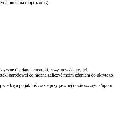
zynajmniej na mój rozum :)
yczne dla danej tematyki, rss-y, newslettery itd.
blioteki narodowej co można zaliczyć moim zdaniem do ukrytego
ą wiedzę a po jakimś czasie przy pewnej dozie szczęścia/uporu