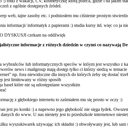
 :) fotki z wakacji, CV, kosmetyczkę którą poleca, gdzie i na jakim st
eczeń z ogólnie dostępnych źródeł.
ep web, tajne zasoby etc. i podniosłem mu ciśnienie prostym stwierdze
ania informacji/ informatyk z papierami :) studia kursy itd. więc co ja n
T DO DYSKUSJI czekam na oddźwięk
alistyczne informacje z różnych dziedzin w czymś co nazywają Dee
dla wybrańców lub informatycznych speców w któym jest wszystko z ka
rwerów news i mailgroup mają dostęp tylko ci którzy siedzą w temacie l
nternet” np. fora niewidoczne dla innych do których żeby się dostać t
p jest limitowany w różny sposób
a haseł które nie są udostępniane wszystkim
brać
ormację z głębokiego internetu to zaśmiałem mu się prosto w oczy :)
ean jest po kostki :) a napewno jego głębokość nie sięga łydek. Owsze
 danych do www. U nas niestety jest to przedszkole internetowe niestet
o kilku wyszukiwarek używając ich składni :) obwoływany jest, lub sam