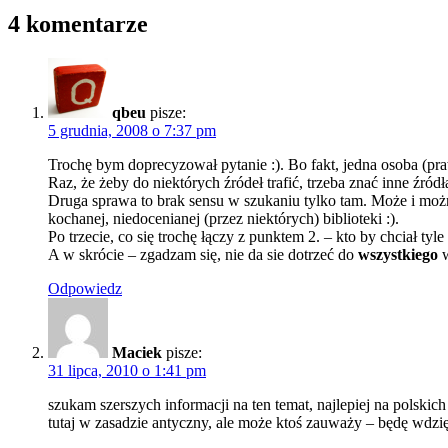
4 komentarze
qbeu
pisze:
5 grudnia, 2008 o 7:37 pm
Trochę bym doprecyzował pytanie :). Bo fakt, jedna osoba (pr
Raz, że żeby do niektórych źródeł trafić, trzeba znać inne źródł
Druga sprawa to brak sensu w szukaniu tylko tam. Może i można,
kochanej, niedocenianej (przez niektórych) biblioteki :).
Po trzecie, co się trochę łączy z punktem 2. – kto by chciał tyl
A w skrócie – zgadzam się, nie da sie dotrzeć do
wszystkiego
w
Odpowiedz
Maciek
pisze:
31 lipca, 2010 o 1:41 pm
szukam szerszych informacji na ten temat, najlepiej na polskic
tutaj w zasadzie antyczny, ale może ktoś zauważy – będę wdzięc