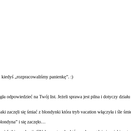
 kiedyś „rozpracowaliśmy panienkę”. :)
 odpowiedzieć na Twój list. Jeżeli sprawa jest pilna i dotyczy działu j
i zaczęli się śmiać z blondynki która tryb vacation włączyła i śle śmi
 blondyna” i się zaczęło…