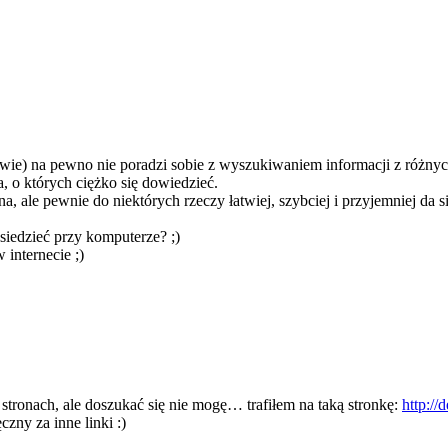
awie) na pewno nie poradzi sobie z wyszukiwaniem informacji z różnyc
a, o których ciężko się dowiedzieć.
 ale pewnie do niektórych rzeczy łatwiej, szybciej i przyjemniej da si
e siedzieć przy komputerze? ;)
 internecie ;)
h stronach, ale doszukać się nie mogę… trafiłem na taką stronkę:
http://
zny za inne linki :)