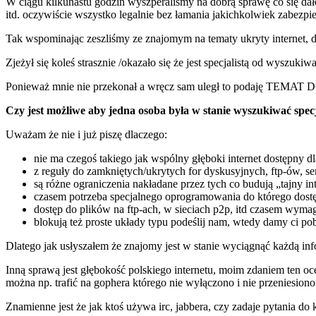
W ciągu kilkunastu godzin wyszperaliśmy na dobrą sprawę co się dało
itd. oczywiście wszystko legalnie bez łamania jakichkolwiek zabezpi
Tak wspominając zeszliśmy ze znajomym na tematy ukryty internet, de
Zjeżył się koleś strasznie /okazało się że jest specjalistą od wyszukiw
Ponieważ mnie nie przekonał a wręcz sam uległ to podaję TEMA
Czy jest możliwe aby jedna osoba była w stanie wyszukiwać specj
Uważam że nie i już piszę dlaczego:
nie ma czegoś takiego jak wspólny głęboki internet dostępny 
z reguły do zamkniętych/ukrytych for dyskusyjnych, ftp-ów, se
są różne ograniczenia nakładane przez tych co budują „tajny i
czasem potrzeba specjalnego oprogramowania do którego dostę
dostęp do plików na ftp-ach, w sieciach p2p, itd czasem wymag
blokują też proste układy typu podeślij nam, wtedy damy ci po
Dlatego jak usłyszałem że znajomy jest w stanie wyciągnąć każdą inf
Inną sprawą jest głębokość polskiego internetu, moim zdaniem ten oc
można np. trafić na gophera którego nie wyłączono i nie przeniesiono
Znamienne jest że jak ktoś używa irc, jabbera, czy zadaje pytania d