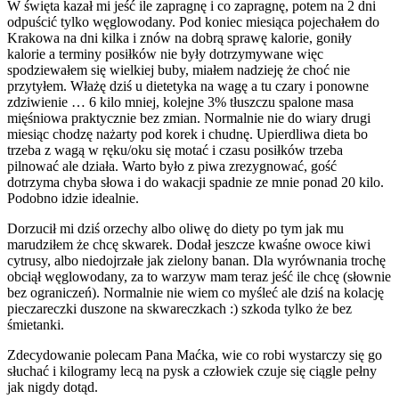
W święta kazał mi jeść ile zapragnę i co zapragnę, potem na 2 dni
odpuścić tylko węglowodany. Pod koniec miesiąca pojechałem do
Krakowa na dni kilka i znów na dobrą sprawę kalorie, goniły
kalorie a terminy posiłków nie były dotrzymywane więc
spodziewałem się wielkiej buby, miałem nadzieję że choć nie
przytyłem. Włażę dziś u dietetyka na wagę a tu czary i ponowne
zdziwienie … 6 kilo mniej, kolejne 3% tłuszczu spalone masa
mięśniowa praktycznie bez zmian. Normalnie nie do wiary drugi
miesiąc chodzę nażarty pod korek i chudnę. Upierdliwa dieta bo
trzeba z wagą w ręku/oku się motać i czasu posiłków trzeba
pilnować ale działa. Warto było z piwa zrezygnować, gość
dotrzyma chyba słowa i do wakacji spadnie ze mnie ponad 20 kilo.
Podobno idzie idealnie.
Dorzucił mi dziś orzechy albo oliwę do diety po tym jak mu
marudziłem że chcę skwarek. Dodał jeszcze kwaśne owoce kiwi
cytrusy, albo niedojrzałe jak zielony banan. Dla wyrównania trochę
obciął węglowodany, za to warzyw mam teraz jeść ile chcę (słownie
bez ograniczeń). Normalnie nie wiem co myśleć ale dziś na kolację
pieczareczki duszone na skwareczkach :) szkoda tylko że bez
śmietanki.
Zdecydowanie polecam Pana Maćka, wie co robi wystarczy się go
słuchać i kilogramy lecą na pysk a człowiek czuje się ciągle pełny
jak nigdy dotąd.