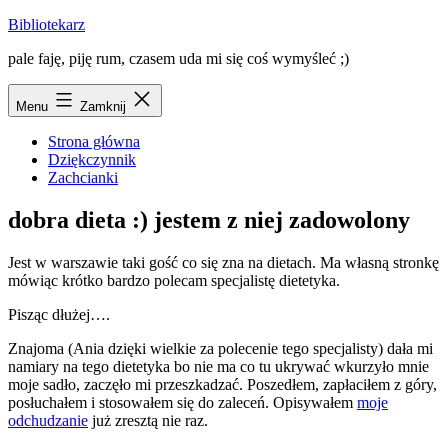
Przejdź
Bibliotekarz
do
pale faję, piję rum, czasem uda mi się coś wymyśleć ;)
treści
Menu
Zamknij
Strona główna
Dziękczynnik
Zachcianki
dobra dieta :) jestem z niej zadowolony
Jest w warszawie taki gość co się zna na dietach. Ma własną stronkę
mówiąc krótko bardzo polecam specjalistę dietetyka.
Pisząc dłużej….
Znajoma (Ania dzięki wielkie za polecenie tego specjalisty) dała mi
namiary na tego
dietetyka
bo nie ma co tu ukrywać wkurzyło mnie
moje sadło, zaczęło mi przeszkadzać. Poszedłem, zapłaciłem z góry,
posłuchałem i stosowałem się do zaleceń. Opisywałem
moje
odchudzanie
już zresztą nie raz.