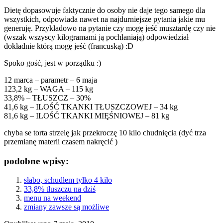
Dietę dopasowuje faktycznie do osoby nie daje tego samego dla
wszystkich, odpowiada nawet na najdurniejsze pytania jakie mu
generuję. Przykładowo na pytanie czy mogę jeść musztardę czy nie
(wszak wszyscy kilogramami ją pochłaniają) odpowiedział
dokładnie którą mogę jeść (francuską) :D
Spoko gość, jest w porządku :)
12 marca – parametr – 6 maja
123,2 kg – WAGA – 115 kg
33,8% – TŁUSZCZ – 30%
41,6 kg – ILOŚĆ TKANKI TŁUSZCZOWEJ – 34 kg
81,6 kg – ILOŚĆ TKANKI MIĘŚNIOWEJ – 81 kg
chyba se torta strzelę jak przekroczę 10 kilo chudnięcia (dyć trza
przemianę materii czasem nakręcić )
podobne wpisy:
słabo, schudłem tylko 4 kilo
33,8% tłuszczu na dziś
menu na weekend
zmiany zawsze są możliwe