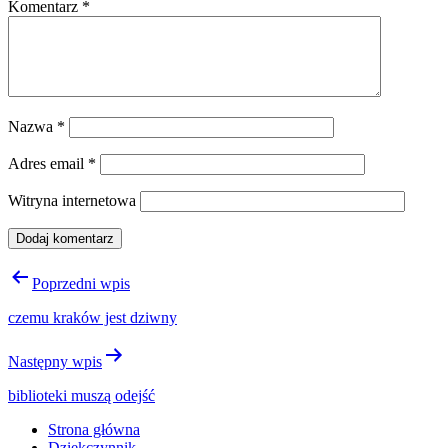
Komentarz
*
Nazwa
*
Adres email
*
Witryna internetowa
Nawigacja
Poprzedni wpis
wpisu
czemu kraków jest dziwny
Następny wpis
biblioteki muszą odejść
Strona główna
Dziękczynnik