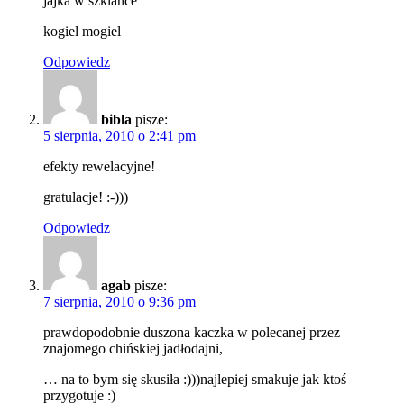
jajka w szklance
kogiel mogiel
Odpowiedz
bibla
pisze:
5 sierpnia, 2010 o 2:41 pm
efekty rewelacyjne!
gratulacje! :-)))
Odpowiedz
agab
pisze:
7 sierpnia, 2010 o 9:36 pm
prawdopodobnie duszona kaczka w polecanej przez
znajomego chińskiej jadłodajni,
… na to bym się skusiła :)))najlepiej smakuje jak ktoś
przygotuje :)