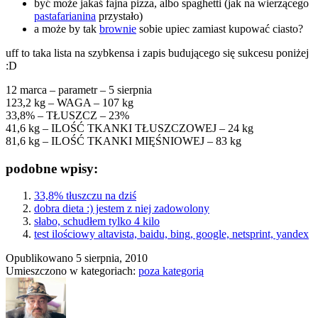
być może jakaś fajna pizza, albo spaghetti (jak na wierzącego
pastafarianina
przystało)
a może by tak
brownie
sobie upiec zamiast kupować ciasto?
uff to taka lista na szybkensa i zapis budującego się sukcesu poniżej
:D
12 marca – parametr – 5 sierpnia
123,2 kg – WAGA – 107 kg
33,8% – TŁUSZCZ – 23%
41,6 kg – ILOŚĆ TKANKI TŁUSZCZOWEJ – 24 kg
81,6 kg – ILOŚĆ TKANKI MIĘŚNIOWEJ – 83 kg
podobne wpisy:
33,8% tłuszczu na dziś
dobra dieta :) jestem z niej zadowolony
słabo, schudłem tylko 4 kilo
test ilościowy altavista, baidu, bing, google, netsprint, yandex
Opublikowano
5 sierpnia, 2010
Umieszczono w kategoriach:
poza kategorią