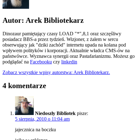
Autor: Arek Bibliotekarz
Dinozaur pamiętający czasy LOAD "*",8,1 oraz szczęśliwy
posiadacz BBS-a przez tydzień. Wizjoner, z żalem w sercu
obserwujący jak "dziki zachód" internetu upada na kolana pod
wpływem polityków i korporacji. Aktualnie władca CMS-ów na
państwówce. Wyznawca synergii oraz Pastafarianizmu. Możesz go
podglądać na
Facebooku
czy
linkedin
Zobacz wszystkie wpisy autorstwa: Arek Bibliotekarz.
4 komentarze
Niedoszły Bibliotek
pisze:
5 sierpnia, 2010 o 11:04 am
jajecznica na boczku