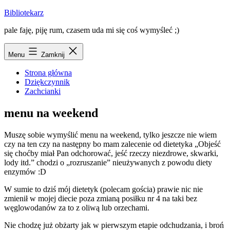
Przejdź
Bibliotekarz
do
pale faję, piję rum, czasem uda mi się coś wymyśleć ;)
treści
Menu
Zamknij
Strona główna
Dziękczynnik
Zachcianki
menu na weekend
Muszę sobie wymyślić menu na weekend, tylko jeszcze nie wiem
czy na ten czy na następny bo mam zalecenie od dietetyka „Objeść
się choćby miał Pan odchorować, jeść rzeczy niezdrowe, skwarki,
lody itd.” chodzi o „rozruszanie” nieużywanych z powodu diety
enzymów :D
W sumie to dziś mój dietetyk (polecam gościa) prawie nic nie
zmienił w mojej diecie poza zmianą posiłku nr 4 na taki bez
węglowodanów za to z oliwą lub orzechami.
Nie chodzę już obżarty jak w pierwszym etapie odchudzania, i broń