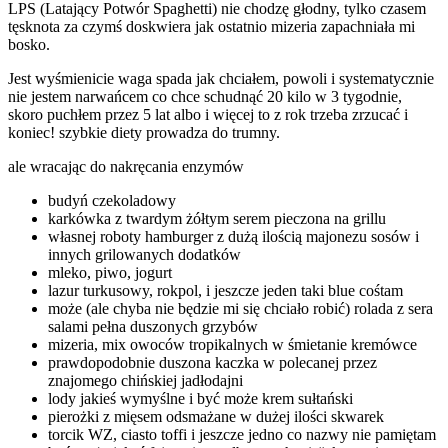
LPS (Latający Potwór Spaghetti) nie chodzę głodny, tylko czasem
tęsknota za czymś doskwiera jak ostatnio mizeria zapachniała mi
bosko.
Jest wyśmienicie waga spada jak chciałem, powoli i systematycznie
nie jestem narwańcem co chce schudnąć 20 kilo w 3 tygodnie,
skoro puchłem przez 5 lat albo i więcej to z rok trzeba zrzucać i
koniec! szybkie diety prowadza do trumny.
ale wracając do nakręcania enzymów
budyń czekoladowy
karkówka z twardym żółtym serem pieczona na grillu
własnej roboty hamburger z dużą ilością majonezu sosów i
innych grilowanych dodatków
mleko, piwo, jogurt
lazur turkusowy, rokpol, i jeszcze jeden taki blue cośtam
może (ale chyba nie będzie mi się chciało robić) rolada z sera
salami pełna duszonych grzybów
mizeria, mix owoców tropikalnych w śmietanie kremówce
prawdopodobnie duszona kaczka w polecanej przez
znajomego chińskiej jadłodajni
lody jakieś wymyślne i być może krem sułtański
pierożki z mięsem odsmażane w dużej ilości skwarek
torcik WZ, ciasto toffi i jeszcze jedno co nazwy nie pamiętam