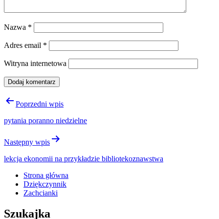
Nazwa
*
Adres email
*
Witryna internetowa
Nawigacja
Poprzedni wpis
wpisu
pytania poranno niedzielne
Następny wpis
lekcja ekonomii na przykładzie bibliotekoznawstwa
Strona główna
Dziękczynnik
Zachcianki
Szukajka