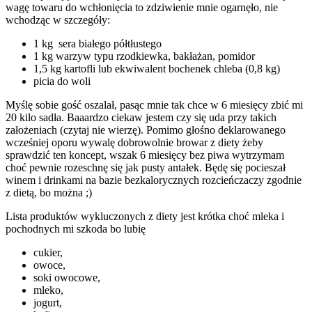
wagę towaru do wchłonięcia to zdziwienie mnie ogarnęło, nie
wchodząc w szczegóły:
1 kg sera białego półtłustego
1 kg warzyw typu rzodkiewka, bakłażan, pomidor
1,5 kg kartofli lub ekwiwalent bochenek chleba (0,8 kg)
picia do woli
Myślę sobie gość oszalał, pasąc mnie tak chce w 6 miesięcy zbić mi
20 kilo sadła. Baaardzo ciekaw jestem czy się uda przy takich
założeniach (czytaj nie wierzę). Pomimo głośno deklarowanego
wcześniej oporu wywalę dobrowolnie browar z diety żeby
sprawdzić ten koncept, wszak 6 miesięcy bez piwa wytrzymam
choć pewnie rozeschnę się jak pusty antałek. Będę się pocieszał
winem i drinkami na bazie bezkalorycznych rozcieńczaczy zgodnie
z dietą, bo można ;)
Lista produktów wykluczonych z diety jest krótka choć mleka i
pochodnych mi szkoda bo lubię
cukier,
owoce,
soki owocowe,
mleko,
jogurt,