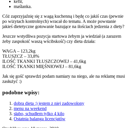
kefir,
maślanka.
Cóż zaprzyjaźnię się z wagą kuchenną i będę co jakiś czas (pewnie
po wizytach kontrolnych) wracał do tematu. A może powstanie
jakieś dietetyczne gotowanie bazujące na ilościach jedzenia z diety?
Jeszcze wstydliwa pozycja startowa żebym ja wiedział (a zarazem
żeby zaspokoić waszą wścibskość) czy dieta działa:
WAGA – 123,2kg
TŁUSZCZ – 33,8%
ILOŚĆ TKANKI TŁUSZCZOWEJ – 41,6kg
ILOŚĆ TKANKI MIĘŚNIOWEJ – 81,6kg
Jak się gość sprawdzi podam namiary na niego, ale na reklamę musi
zasłużyć :)
podobne wpisy:
dobra dieta :) jestem z niej zadowolony
menu na weekend
słabo, schudłem tylko 4 kilo
Ostatnia balanga licencjatów