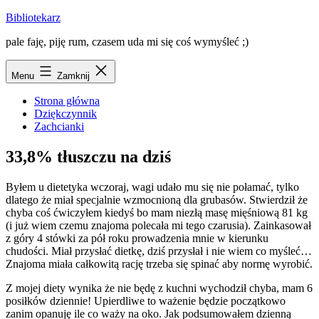
Przejdź
Bibliotekarz
do
pale faję, piję rum, czasem uda mi się coś wymyśleć ;)
treści
Menu
Zamknij
Strona główna
Dziękczynnik
Zachcianki
33,8% tłuszczu na dziś
Byłem u dietetyka wczoraj, wagi udało mu się nie połamać, tylko
dlatego że miał specjalnie wzmocnioną dla grubasów. Stwierdził że
chyba coś ćwiczyłem kiedyś bo mam niezłą masę mięśniową 81 kg
(i już wiem czemu znajoma polecała mi tego czarusia). Zainkasował
z góry 4 stówki za pół roku prowadzenia mnie w kierunku
chudości. Miał przysłać dietkę, dziś przysłał i nie wiem co myśleć…
Znajoma miała całkowitą rację trzeba się spinać aby normę wyrobić.
Z mojej diety wynika że nie będę z kuchni wychodził chyba, mam 6
posiłków dziennie! Upierdliwe to ważenie będzie początkowo
zanim opanuję ile co waży na oko. Jak podsumowałem dzienną