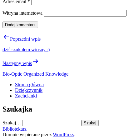
Adres email
*
Witryna internetowa
Nawigacja
Poprzedni wpis
wpisu
dziś szukałem wiosny :)
Następny wpis
Bio-Optic Organized Knowledge
Strona główna
Dziękczynnik
Zachcianki
Szukajka
Szukaj…
Bibliotekarz
Dumnie wspierane przez
WordPress
.