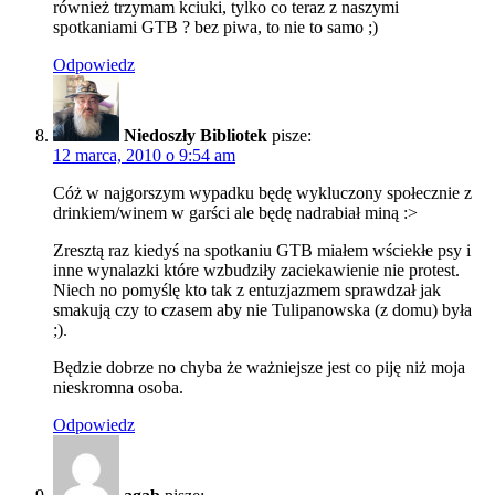
również trzymam kciuki, tylko co teraz z naszymi
spotkaniami GTB ? bez piwa, to nie to samo ;)
Odpowiedz
Niedoszły Bibliotek
pisze:
12 marca, 2010 o 9:54 am
Cóż w najgorszym wypadku będę wykluczony społecznie z
drinkiem/winem w garści ale będę nadrabiał miną :>
Zresztą raz kiedyś na spotkaniu GTB miałem wściekłe psy i
inne wynalazki które wzbudziły zaciekawienie nie protest.
Niech no pomyślę kto tak z entuzjazmem sprawdzał jak
smakują czy to czasem aby nie Tulipanowska (z domu) była
;).
Będzie dobrze no chyba że ważniejsze jest co piję niż moja
nieskromna osoba.
Odpowiedz