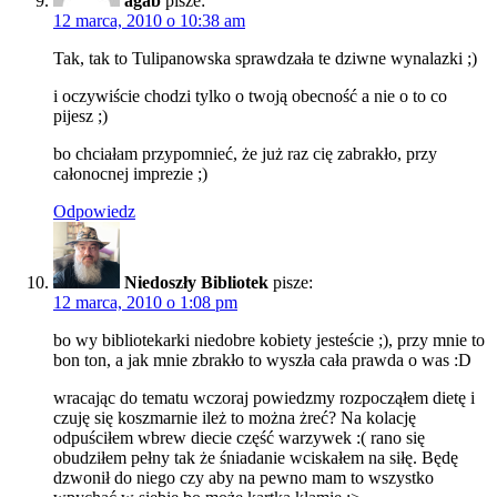
agab
pisze:
12 marca, 2010 o 10:38 am
Tak, tak to Tulipanowska sprawdzała te dziwne wynalazki ;)
i oczywiście chodzi tylko o twoją obecność a nie o to co
pijesz ;)
bo chciałam przypomnieć, że już raz cię zabrakło, przy
całonocnej imprezie ;)
Odpowiedz
Niedoszły Bibliotek
pisze:
12 marca, 2010 o 1:08 pm
bo wy bibliotekarki niedobre kobiety jesteście ;), przy mnie to
bon ton, a jak mnie zbrakło to wyszła cała prawda o was :D
wracając do tematu wczoraj powiedzmy rozpocząłem dietę i
czuję się koszmarnie ileż to można żreć? Na kolację
odpuściłem wbrew diecie część warzywek :( rano się
obudziłem pełny tak że śniadanie wciskałem na siłę. Będę
dzwonił do niego czy aby na pewno mam to wszystko