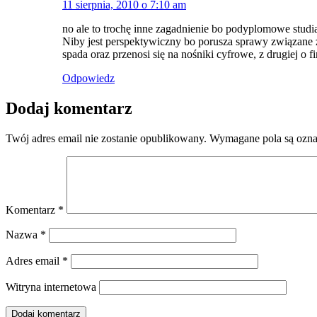
11 sierpnia, 2010 o 7:10 am
no ale to trochę inne zagadnienie bo podyplomowe studi
Niby jest perspektywiczny bo porusza sprawy związane z 
spada oraz przenosi się na nośniki cyfrowe, z drugiej o f
Odpowiedz
Dodaj komentarz
Twój adres email nie zostanie opublikowany.
Wymagane pola są ozn
Komentarz
*
Nazwa
*
Adres email
*
Witryna internetowa