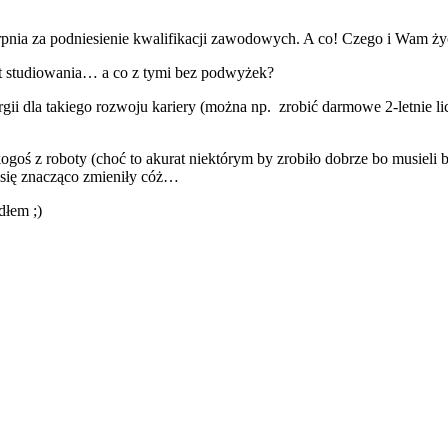
ierpnia za podniesienie kwalifikacji zawodowych. A co! Czego i Wam ży
oszt studiowania… a co z tymi bez podwyżek?
gii dla takiego rozwoju kariery (można np. zrobić darmowe 2-letnie lic
goś z roboty (choć to akurat niektórym by zrobiło dobrze bo musieli 
h się znacząco zmieniły cóż…
dłem ;)