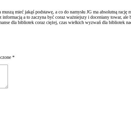
a muszą mieć jakąś podstawę, a co do namysłu JG ma absolutną rację m
informacją a to zaczyna być coraz ważniejszy i doceniany towar, ale b
inanse dla bibliotek coraz ciężej, czas wielkich wyzwań dla bibliotek n
aczone
*