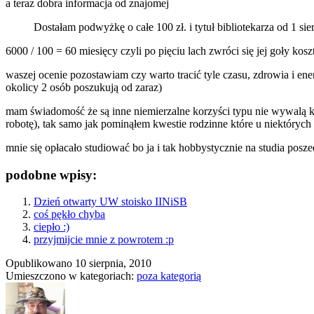
a teraz dobra informacja od znajomej
Dostałam podwyżkę o całe 100 zł. i tytuł bibliotekarza od 1 s
6000 / 100 = 60 miesięcy czyli po pięciu lach zwróci się jej goły k
waszej ocenie pozostawiam czy warto tracić tyle czasu, zdrowia i ener
okolicy 2 osób poszukują od zaraz)
mam świadomość że są inne niemierzalne korzyści typu nie wywalą ko
robotę), tak samo jak pominąłem kwestie rodzinne które u niektóryc
mnie się opłacało studiować bo ja i tak hobbystycznie na studia posze
podobne wpisy:
Dzień otwarty UW stoisko IINiSB
coś pękło chyba
ciepło :)
przyjmijcie mnie z powrotem :p
Opublikowano
10 sierpnia, 2010
Umieszczono w kategoriach:
poza kategorią