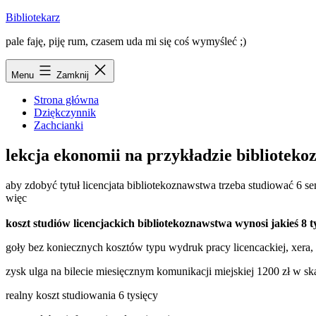
Przejdź
Bibliotekarz
do
pale faję, piję rum, czasem uda mi się coś wymyśleć ;)
treści
Menu
Zamknij
Strona główna
Dziękczynnik
Zachcianki
lekcja ekonomii na przykładzie bibliotek
aby zdobyć tytuł licencjata bibliotekoznawstwa trzeba studiować 6 
więc
koszt studiów licencjackich bibliotekoznawstwa wynosi jakieś 8 t
goły bez koniecznych kosztów typu wydruk pracy licencackiej, xera, dł
zysk ulga na bilecie miesięcznym komunikacji miejskiej 1200 zł w ska
realny koszt studiowania 6 tysięcy