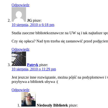
Odpowiedz
JG
pisze:
10 sierpnia, 2010 o 6:18 pm
Studia zaoczne bibliotekoznawcze na UW są i tak najtańsze sp
Czy się opłaca? Nad tym trzeba się zastanowić przed podjęcie
Odpowiedz
Patryk
pisze:
10 sierpnia, 2010 o 11:29 pm
Jest jeszcze inne rozwiązanie, można pójść na podyplomowe i wt
przybywa a bibliotek ubywa :(
Odpowiedz
Niedoszły Bibliotek
pisze: