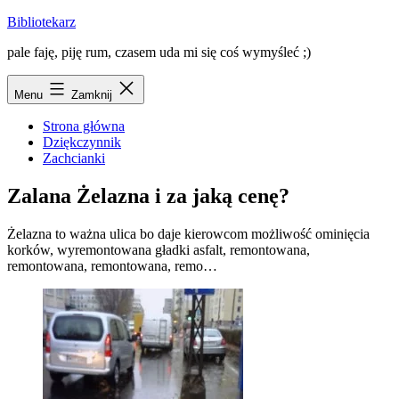
Przejdź
Bibliotekarz
do
pale faję, piję rum, czasem uda mi się coś wymyśleć ;)
treści
Menu
Zamknij
Strona główna
Dziękczynnik
Zachcianki
Zalana Żelazna i za jaką cenę?
Żelazna to ważna ulica bo daje kierowcom możliwość ominięcia
korków, wyremontowana gładki asfalt, remontowana,
remontowana, remontowana, remo…