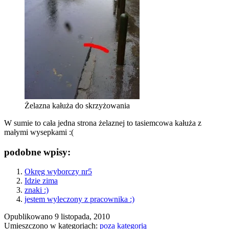
Żelazna kałuża do skrzyżowania
W sumie to cała jedna strona żelaznej to tasiemcowa kałuża z
małymi wysepkami :(
podobne wpisy:
Okręg wyborczy nr5
Idzie zima
znaki :)
jestem wyleczony z pracownika :)
Opublikowano
9 listopada, 2010
Umieszczono w kategoriach:
poza kategorią