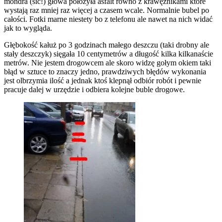
mondra (sic!) głowa położyła asfalt równo z krawężnikami które
wystają raz mniej raz więcej a czasem wcale. Normalnie bubel po
całości. Fotki marne niestety bo z telefonu ale nawet na nich widać
jak to wygląda.
Głębokość kałuż po 3 godzinach małego deszczu (taki drobny ale
stały deszczyk) sięgała 10 centymetrów a długość kilka kilkanaście
metrów. Nie jestem drogowcem ale skoro widzę gołym okiem taki
błąd w sztuce to znaczy jedno, prawdziwych błędów wykonania
jest olbrzymia ilość a jednak ktoś klepnął odbiór robót i pewnie
pracuje dalej w urzędzie i odbiera kolejne buble drogowe.