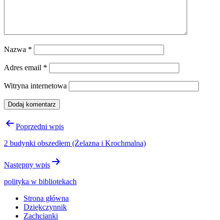
Nazwa
*
Adres email
*
Witryna internetowa
Nawigacja
Poprzedni wpis
wpisu
2 budynki obszedłem (Żelazna i Krochmalna)
Następny wpis
polityka w bibliotekach
Strona główna
Dziękczynnik
Zachcianki