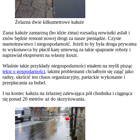
Żelazna dwie kilkumetrowe kałuże
Zaraz kałuże zamarzną (bo idzie zima) rozsadzą nowiutki asfalt i
znów będzie remont nowej drogi za nasze pieniądze. Czyste
marnotrawstwo i niegospodarność. Jeżeli to by była droga prywatna
to wykonawca by płacił karę umowną za takie spapranie roboty i
naprawiał ekspresem na własny koszt.
Właśnie takie przykłady niegospodarności miałem na myśli pisząc
tekst o gospodarności
, takimi problemami chciałbym się zająć jako
radny, ukrócić ten chaos organizacyjny, partackie wykonanie i
przepłacania za bubel.
I na koniec kałuża na żelaznej zalewająca pół chodnika i ciągnąca
się ponad 20 metrów aż do skrzyżowania.