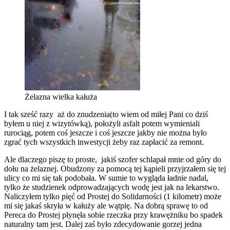
Żelazna wielka kałuża
I tak sześć razy aż do znudzenia(to wiem od miłej Pani co dziś
byłem u niej z wizytówką), położyli asfalt potem wymieniali
rurociąg, potem coś jeszcze i coś jeszcze jakby nie można było
zgrać tych wszystkich inwestycji żeby raz zapłacić za remont.
Ale dlaczego piszę to proste, jakiś szofer schlapał mnie od góry do
dołu na żelaznej. Obudzony za pomocą tej kąpieli przyjrzałem się tej
ulicy co mi się tak podobała. W sumie to wygląda ładnie nadal,
tylko że studzienek odprowadzających wodę jest jak na lekarstwo.
Naliczyłem tylko pięć od Prostej do Solidarności (1 kilometr) może
mi się jakaś skryła w kałuży ale wątpię. Na dobrą sprawę to od
Pereca do Prostej płynęła sobie rzeczka przy krawężniku bo spadek
naturalny tam jest. Dalej zaś było zdecydowanie gorzej jedna