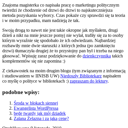
Znajoma magisterka co napisała pracę o marketingu politycznym
twierdzi że chodzenie od drzwi do drzwi to najskuteczniejsza
metoda pozyskania wyborcy. Czas pokaże czy sprawdzi się ta teoria
i w moim przypadku, mam nadzieją że tak.
Swoją drogą to nawet nie jest takie okropne jak myślałem, drugi
dzień a nikt na mnie jeszcze pomyj nie wylał, trafiły się za to osoby
którym wyraźnie się spodobało że ich odwiedzam. Najbardziej
rozbawiły mnie dwie staruszki z których jedna (po zamknięciu
drzwi) tłumaczyła drugiej że to przystojny pan był i trzeba na niego
głosować. Wpisuję zaraz podziękowanie do
dzienkczynnika
takich
komplementów się nie zapomina :)
Z ciekawostek na moim drugim blogu (tym związanym z informacją
i studiowaniem w IINISB UW)
Niedoszły Bibliotekarz
napisałem
co myślę o polityce w bibliotekach :)
zapraszam do lektury
.
podobne wpisy:
Środa w blokach siennej
Ewangelista WordPressa
będę twardy jak mój dziadek
Zalana Żelazna i za jaką cenę?