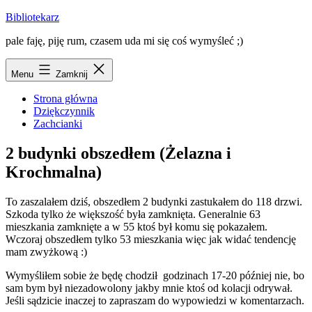
Przejdź
Bibliotekarz
do
pale faję, piję rum, czasem uda mi się coś wymyśleć ;)
treści
Menu
Zamknij
Strona główna
Dziękczynnik
Zachcianki
2 budynki obszedłem (Żelazna i
Krochmalna)
To zaszalałem dziś, obszedłem 2 budynki zastukałem do 118 drzwi.
Szkoda tylko że większość była zamknięta. Generalnie 63
mieszkania zamknięte a w 55 ktoś był komu się pokazałem.
Wczoraj obszedłem tylko 53 mieszkania więc jak widać tendencję
mam zwyżkową :)
Wymyśliłem sobie że będę chodził godzinach 17-20 później nie, bo
sam bym był niezadowolony jakby mnie ktoś od kolacji odrywał.
Jeśli sądzicie inaczej to zapraszam do wypowiedzi w komentarzach.