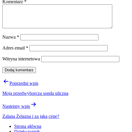
Komentarz
*
Nazwa
*
Adres email
*
Witryna internetowa
Nawigacja
Poprzedni wpis
wpisu
Moja przedwyborcza sonda uliczna
Następny wpis
Zalana Żelazna i za jaką cenę?
Strona główna
Dziękczynnik