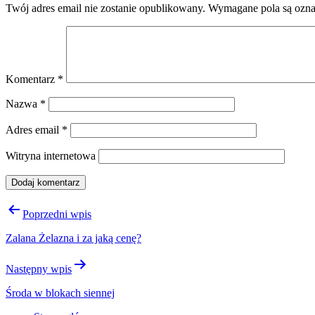
Twój adres email nie zostanie opublikowany.
Wymagane pola są ozn
Komentarz
*
Nazwa
*
Adres email
*
Witryna internetowa
Nawigacja
Poprzedni wpis
wpisu
Zalana Żelazna i za jaką cenę?
Następny wpis
Środa w blokach siennej