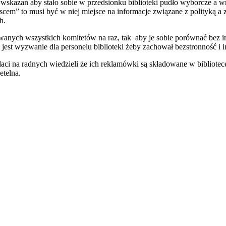
wskazań aby stało sobie w przedsionku biblioteki pudło wyborcze a w
scem” to musi być w niej miejsce na informacje związane z polityką a z
h.
owanych wszystkich komitetów na raz, tak aby je sobie porównać bez i
jest wyzwanie dla personelu biblioteki żeby zachował bezstronność i in
i na radnych wiedzieli że ich reklamówki są składowane w bibliotece
etelna.