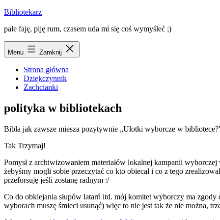
Przejdź
Bibliotekarz
do
pale faję, piję rum, czasem uda mi się coś wymyśleć ;)
treści
Menu
Zamknij
Strona główna
Dziękczynnik
Zachcianki
polityka w bibliotekach
Bibla jak zawsze miesza pozytywnie
„Ulotki wyborcze w bibliotece?
Tak Trzymaj!
Pomysł z archiwizowaniem materiałów lokalnej kampanii wyborczej w
żebyśmy mogli sobie przeczytać co kto obiecał i co z tego zrealizow
przeforsuję jeśli zostanę radnym :/
Co do obklejania słupów latarń itd. mój komitet wyborczy ma zgody 
wyborach muszę śmieci usunąć) więc to nie jest tak że nie można, trze