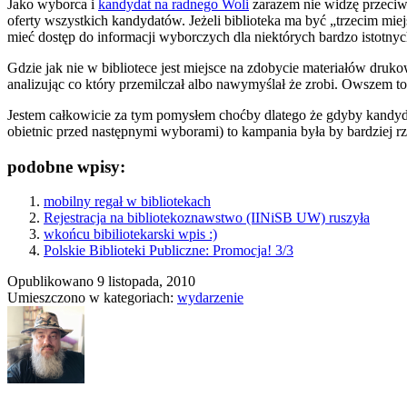
Jako wyborca i
kandydat na radnego Woli
zarazem nie widzę przeciw
oferty wszystkich kandydatów. Jeżeli biblioteka ma być „trzecim miej
mieć dostęp do informacji wyborczych dla niektórych bardzo istotnyc
Gdzie jak nie w bibliotece jest miejsce na zdobycie materiałów druk
analizując co który przemilczał albo nawymyślał że zrobi. Owszem to 
Jestem całkowicie za tym pomysłem choćby dlatego że gdyby kandydac
obietnic przed następnymi wyborami) to kampania była by bardziej rz
podobne wpisy:
mobilny regał w bibliotekach
Rejestracja na bibliotekoznawstwo (IINiSB UW) ruszyła
wkońcu bibiliotekarski wpis :)
Polskie Biblioteki Publiczne: Promocja! 3/3
Opublikowano
9 listopada, 2010
Umieszczono w kategoriach:
wydarzenie