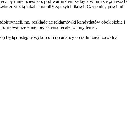
ręcz by mnie ucieszyło, pod warunkiem że będą w nim się „mieszały”
właszcza z tą lokalną najbliższą czytelnikowi. Czytelnicy powinni
ndoktrynacji, np. rozkładając reklamówki kandydatów obok siebie i
formował rzetelnie, bez oceniania ale to inny temat.
 (i będą dostępne wyborcom do analizy co radni zrealizowali z