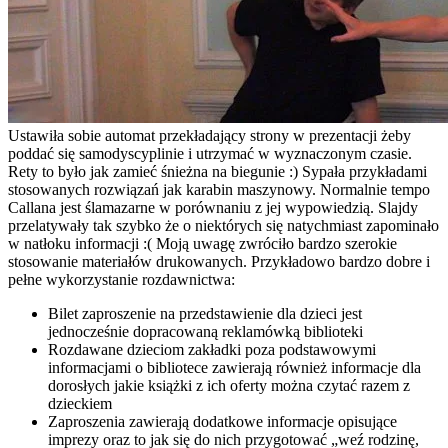
Ustawiła sobie automat przekładający strony w prezentacji żeby
poddać się samodyscyplinie i utrzymać w wyznaczonym czasie.
Rety to było jak zamieć śnieżna na biegunie :) Sypała przykładami
stosowanych rozwiązań jak karabin maszynowy. Normalnie tempo
Callana jest ślamazarne w porównaniu z jej wypowiedzią. Slajdy
przelatywały tak szybko że o niektórych się natychmiast zapominało
w natłoku informacji :( Moją uwagę zwróciło bardzo szerokie
stosowanie materiałów drukowanych. Przykładowo bardzo dobre i
pełne wykorzystanie rozdawnictwa:
Bilet zaproszenie na przedstawienie dla dzieci jest
jednocześnie dopracowaną reklamówką biblioteki
Rozdawane dzieciom zakładki poza podstawowymi
informacjami o bibliotece zawierają również informacje dla
dorosłych jakie książki z ich oferty można czytać razem z
dzieckiem
Zaproszenia zawierają dodatkowe informacje opisujące
imprezy oraz to jak się do nich przygotować „weź rodzinę,