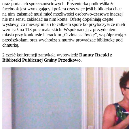
oraz portalach społecznościowych. Prezenterka podkreśliła że
facebook jest wymagający i pożera czas więc jeśli biblioteka chce
na nim zaistnieć musi mieć możliwości osobowo-czasowe inaczej
nie ma sensu zakładać na nim konta. Ofertę dopełniają częste
wystawy, co miesiąc inna i to całkiem spore bo przytoczyła że mieli
wernisaż na 113 prac malarskich. Współpracują z prezydentem
miasta przy konkursie literackim „O złota stalówkę”, współpracują z
przedszkolami oraz wychodzą z murów prowadząc bibliotekę pod
chmurką.
2 część konferencji zamykała wypowiedź
Danuty Rzepki z
Biblioteki Publicznej Gminy Przodkowo
.