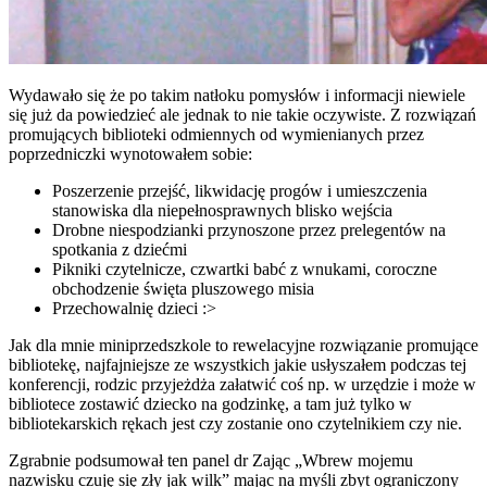
Wydawało się że po takim natłoku pomysłów i informacji niewiele
się już da powiedzieć ale jednak to nie takie oczywiste. Z rozwiązań
promujących biblioteki odmiennych od wymienianych przez
poprzedniczki wynotowałem sobie:
Poszerzenie przejść, likwidację progów i umieszczenia
stanowiska dla niepełnosprawnych blisko wejścia
Drobne niespodzianki przynoszone przez prelegentów na
spotkania z dziećmi
Pikniki czytelnicze, czwartki babć z wnukami, coroczne
obchodzenie święta pluszowego misia
Przechowalnię dzieci :>
Jak dla mnie miniprzedszkole to rewelacyjne rozwiązanie promujące
bibliotekę, najfajniejsze ze wszystkich jakie usłyszałem podczas tej
konferencji, rodzic przyjeżdża załatwić coś np. w urzędzie i może w
bibliotece zostawić dziecko na godzinkę, a tam już tylko w
bibliotekarskich rękach jest czy zostanie ono czytelnikiem czy nie.
Zgrabnie podsumował ten panel dr Zając „Wbrew mojemu
nazwisku czuję się zły jak wilk” mając na myśli zbyt ograniczony