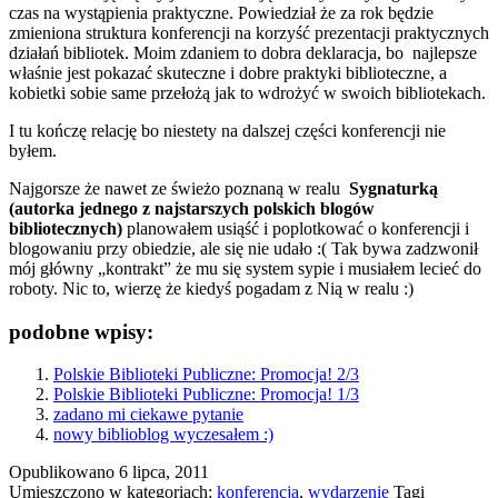
czas na wystąpienia praktyczne. Powiedział że za rok będzie
zmieniona struktura konferencji na korzyść prezentacji praktycznych
działań bibliotek. Moim zdaniem to dobra deklaracja, bo najlepsze
właśnie jest pokazać skuteczne i dobre praktyki biblioteczne, a
kobietki sobie same przełożą jak to wdrożyć w swoich bibliotekach.
I tu kończę relację bo niestety na dalszej części konferencji nie
byłem.
Najgorsze że nawet ze świeżo poznaną w realu
Sygnaturką
(autorka jednego z najstarszych polskich blogów
bibliotecznych)
planowałem usiąść i poplotkować o konferencji i
blogowaniu przy obiedzie, ale się nie udało :( Tak bywa zadzwonił
mój główny „kontrakt” że mu się system sypie i musiałem lecieć do
roboty. Nic to, wierzę że kiedyś pogadam z Nią w realu :)
podobne wpisy:
Polskie Biblioteki Publiczne: Promocja! 2/3
Polskie Biblioteki Publiczne: Promocja! 1/3
zadano mi ciekawe pytanie
nowy biblioblog wyczesałem :)
Opublikowano
6 lipca, 2011
Umieszczono w kategoriach:
konferencja
,
wydarzenie
Tagi