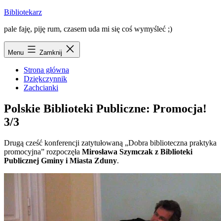
Przejdź
Bibliotekarz
do
pale faję, piję rum, czasem uda mi się coś wymyśleć ;)
treści
Menu
Zamknij
Strona główna
Dziękczynnik
Zachcianki
Polskie Biblioteki Publiczne: Promocja!
3/3
Drugą cześć konferencji zatytułowaną „Dobra biblioteczna praktyka
promocyjna” rozpoczęła
Mirosława Szymczak z Biblioteki
Publicznej Gminy i Miasta Zduny
.