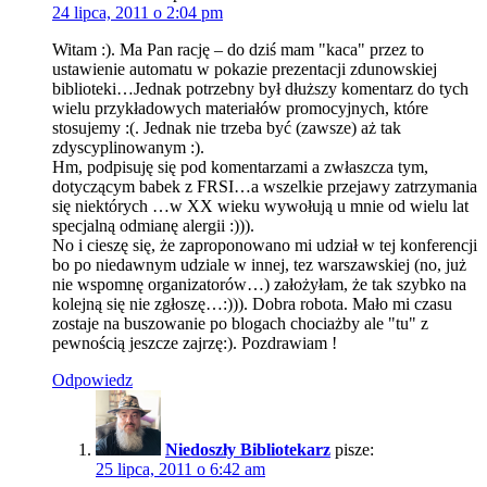
24 lipca, 2011 o 2:04 pm
Witam :). Ma Pan rację – do dziś mam "kaca" przez to
ustawienie automatu w pokazie prezentacji zdunowskiej
biblioteki…Jednak potrzebny był dłuższy komentarz do tych
wielu przykładowych materiałów promocyjnych, które
stosujemy :(. Jednak nie trzeba być (zawsze) aż tak
zdyscyplinowanym :).
Hm, podpisuję się pod komentarzami a zwłaszcza tym,
dotyczącym babek z FRSI…a wszelkie przejawy zatrzymania
się niektórych …w XX wieku wywołują u mnie od wielu lat
specjalną odmianę alergii :))).
No i cieszę się, że zaproponowano mi udział w tej konferencji
bo po niedawnym udziale w innej, tez warszawskiej (no, już
nie wspomnę organizatorów…) założyłam, że tak szybko na
kolejną się nie zgłoszę…:))). Dobra robota. Mało mi czasu
zostaje na buszowanie po blogach chociażby ale "tu" z
pewnością jeszcze zajrzę:). Pozdrawiam !
Odpowiedz
Niedoszły Bibliotekarz
pisze:
25 lipca, 2011 o 6:42 am