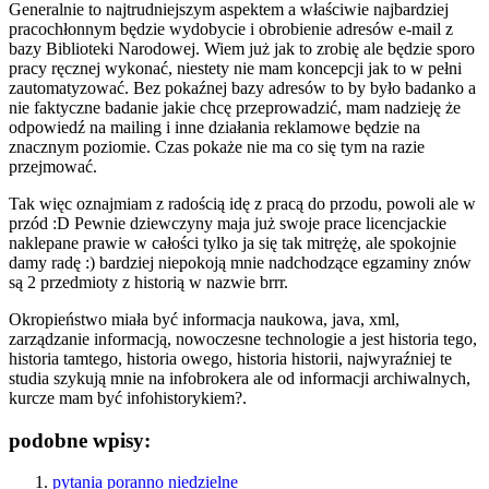
Generalnie to najtrudniejszym aspektem a właściwie najbardziej
pracochłonnym będzie wydobycie i obrobienie adresów e-mail z
bazy Biblioteki Narodowej. Wiem już jak to zrobię ale będzie sporo
pracy ręcznej wykonać, niestety nie mam koncepcji jak to w pełni
zautomatyzować. Bez pokaźnej bazy adresów to by było badanko a
nie faktyczne badanie jakie chcę przeprowadzić, mam nadzieję że
odpowiedź na mailing i inne działania reklamowe będzie na
znacznym poziomie. Czas pokaże nie ma co się tym na razie
przejmować.
Tak więc oznajmiam z radością idę z pracą do przodu, powoli ale w
przód :D Pewnie dziewczyny maja już swoje prace licencjackie
naklepane prawie w całości tylko ja się tak mitrężę, ale spokojnie
damy radę :) bardziej niepokoją mnie nadchodzące egzaminy znów
są 2 przedmioty z historią w nazwie brrr.
Okropieństwo miała być informacja naukowa, java, xml,
zarządzanie informacją, nowoczesne technologie a jest historia tego,
historia tamtego, historia owego, historia historii, najwyraźniej te
studia szykują mnie na infobrokera ale od informacji archiwalnych,
kurcze mam być infohistorykiem?.
podobne wpisy:
pytania poranno niedzielne