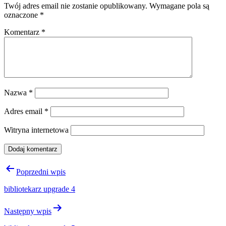
Twój adres email nie zostanie opublikowany.
Wymagane pola są
oznaczone
*
Komentarz
*
Nazwa
*
Adres email
*
Witryna internetowa
Nawigacja
Poprzedni wpis
wpisu
bibliotekarz upgrade 4
Następny wpis