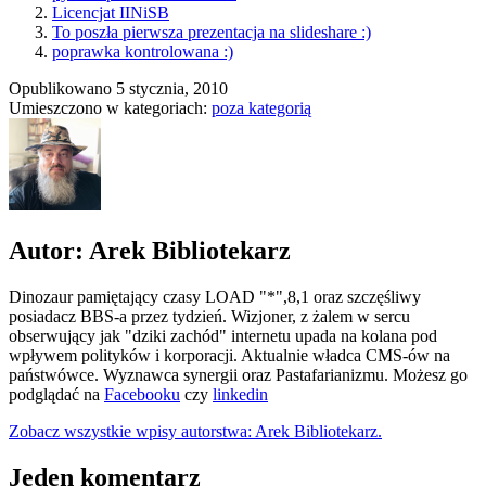
Licencjat IINiSB
To poszła pierwsza prezentacja na slideshare :)
poprawka kontrolowana :)
Opublikowano
5 stycznia, 2010
Umieszczono w kategoriach:
poza kategorią
Autor: Arek Bibliotekarz
Dinozaur pamiętający czasy LOAD "*",8,1 oraz szczęśliwy
posiadacz BBS-a przez tydzień. Wizjoner, z żalem w sercu
obserwujący jak "dziki zachód" internetu upada na kolana pod
wpływem polityków i korporacji. Aktualnie władca CMS-ów na
państwówce. Wyznawca synergii oraz Pastafarianizmu. Możesz go
podglądać na
Facebooku
czy
linkedin
Zobacz wszystkie wpisy autorstwa: Arek Bibliotekarz.
Jeden komentarz