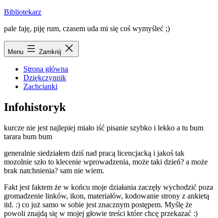
Przejdź
Bibliotekarz
do
pale faję, piję rum, czasem uda mi się coś wymyśleć ;)
treści
Menu
Zamknij
Strona główna
Dziękczynnik
Zachcianki
Infohistoryk
kurcze nie jest najlepiej miało iść pisanie szybko i lekko a tu bum
tarara bum bum
generalnie siedziałem dziś nad pracą licencjacką i jakoś tak
mozolnie szło to klecenie wprowadzenia, może taki dzień? a może
brak natchnienia? sam nie wiem.
Fakt jest faktem że w końcu moje działania zaczęły wychodzić poza
gromadzenie linków, ikon, materiałów, kodowanie strony z ankietą
itd. :) co już samo w sobie jest znacznym postępem. Myślę że
powoli znajdą się w mojej głowie treści które chcę przekazać :)