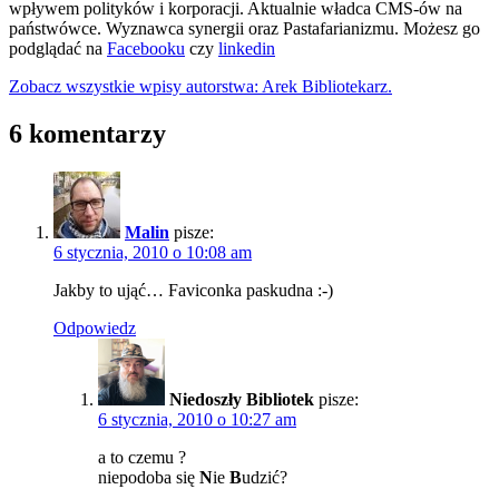
wpływem polityków i korporacji. Aktualnie władca CMS-ów na
państwówce. Wyznawca synergii oraz Pastafarianizmu. Możesz go
podglądać na
Facebooku
czy
linkedin
Zobacz wszystkie wpisy autorstwa: Arek Bibliotekarz.
6 komentarzy
Malin
pisze:
6 stycznia, 2010 o 10:08 am
Jakby to ująć… Faviconka paskudna :-)
Odpowiedz
Niedoszły Bibliotek
pisze:
6 stycznia, 2010 o 10:27 am
a to czemu ?
niepodoba się
N
ie
B
udzić?