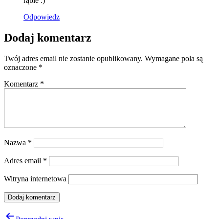
rąbie :)
Odpowiedz
Dodaj komentarz
Twój adres email nie zostanie opublikowany.
Wymagane pola są
oznaczone
*
Komentarz
*
Nazwa
*
Adres email
*
Witryna internetowa
Nawigacja