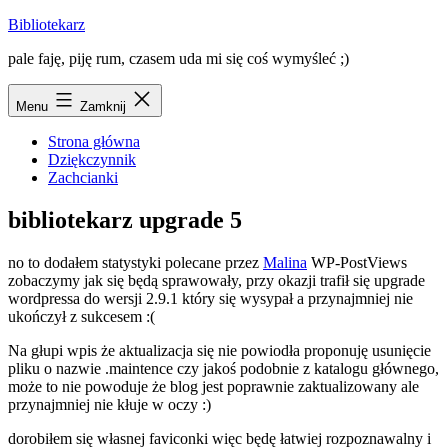
Przejdź
Bibliotekarz
do
pale faję, piję rum, czasem uda mi się coś wymyśleć ;)
treści
Menu
Zamknij
Strona główna
Dziękczynnik
Zachcianki
bibliotekarz upgrade 5
no to dodałem statystyki polecane przez
Malina
WP-PostViews
zobaczymy jak się będą sprawowały, przy okazji trafił się upgrade
wordpressa do wersji 2.9.1 który się wysypał a przynajmniej nie
ukończył z sukcesem :(
Na głupi wpis że aktualizacja się nie powiodła proponuję usunięcie
pliku o nazwie .maintence czy jakoś podobnie z katalogu głównego,
może to nie powoduje że blog jest poprawnie zaktualizowany ale
przynajmniej nie kłuje w oczy :)
dorobiłem się własnej faviconki więc będę łatwiej rozpoznawalny i