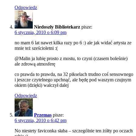
Odpowiedz
Niedoszły Bibliotekarz
pisze:
6 stycznia, 2010 o 6:09 pm
no mam 6 lat nawet kilka razy po 6 :) ale jak widać artysta ze
mnie też sześcioletni :(
@Malin ja lubię prosto z mostu, to czyni (czasem boleśnie)
ale zdrową atmosferę
co prawda to prawda, na 32 pikselach trudno coś sensownego
i jeszcze czytelnego upchnąć, ale będę pod waszym czujnym
okiem (dzięki) walczył dalej
Odpowiedz
Przemas
pisze:
6 stycznia, 2010 o 6:42 pm
No niestety faviconka słaba – szczególnie ten żółty po oczach