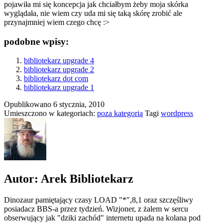
pojawiła mi się koncepcja jak chciałbym żeby moja skórka
wyglądała, nie wiem czy uda mi się taką skórę zrobić ale
przynajmniej wiem czego chcę :>
podobne wpisy:
bibliotekarz upgrade 4
bibliotekarz upgrade 2
bibliotekarz dot com
bibliotekarz upgrade 1
Opublikowano
6 stycznia, 2010
Umieszczono w kategoriach:
poza kategorią
Tagi
wordpress
Autor: Arek Bibliotekarz
Dinozaur pamiętający czasy LOAD "*",8,1 oraz szczęśliwy
posiadacz BBS-a przez tydzień. Wizjoner, z żalem w sercu
obserwujący jak "dziki zachód" internetu upada na kolana pod