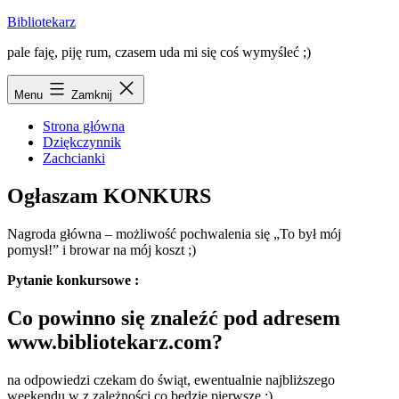
Przejdź
Bibliotekarz
do
pale faję, piję rum, czasem uda mi się coś wymyśleć ;)
treści
Menu
Zamknij
Strona główna
Dziękczynnik
Zachcianki
Ogłaszam KONKURS
Nagroda główna – możliwość pochwalenia się „To był mój
pomysł!” i browar na mój koszt ;)
Pytanie konkursowe :
Co powinno się znaleźć pod adresem
www.bibliotekarz.com?
na odpowiedzi czekam do świąt, ewentualnie najbliższego
weekendu w z zależności co będzie pierwsze ;)