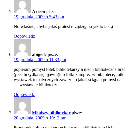
Arieen
pisze:
19 grudnia, 2009 o 5:43 pm
No właśnie, chyba jakiś protest urządzę, bo jak to tak ;(.
Odpowiedz
abigeilc
pisze:
19 grudnia, 2009 o 11:33 pm
popieram pomysł fotek bibliotekarzy a niech biblioteczna brać
(płeć brzydka się ujawni)lub fotki z imprez w bibliotece, fotki
wystawek tematycznych zawsze to jakaś ściąga i pomysł na
… wystawkę biblioteczną
Odpowiedz
Młodszy bibliotekar
pisze:
20 grudnia, 2009 o 10:12 pm
Proponuję info o najlepszych wpadach bibliotekarskich.