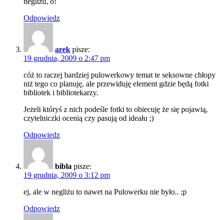
negliżu, o!
Odpowiedz
arek
pisze:
19 grudnia, 2009 o 2:47 pm
cóż to raczej bardziej pulowerkowy temat te seksowne chłopy
niż tego co planuję, ale przewiduję element gdzie będą fotki
bibliotek i bibliotekarzy.
Jeżeli któryś z nich podeśle fotki to obiecuję że się pojawią,
czytelniczki ocenią czy pasują od ideału ;)
Odpowiedz
bibla
pisze:
19 grudnia, 2009 o 3:12 pm
ej, ale w negliżu to nawet na Pulowerku nie było.. ;p
Odpowiedz