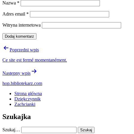
Nazwa
*
Adres email
*
Witryna internetowa
Nawigacja
Poprzedni wpis
wpisu
Ce site est fermé momentanément.
Następny wpis
hop.bibliotekarz.com
Strona główna
Dziękczynnik
Zachcianki
Szukajka
Szukaj…