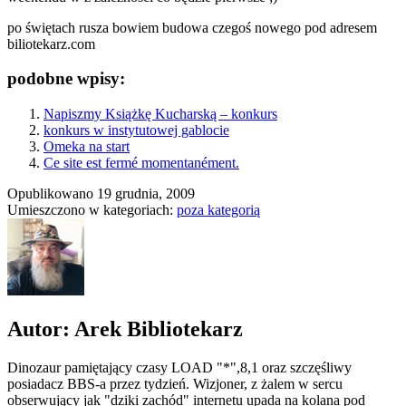
po świętach rusza bowiem budowa czegoś nowego pod adresem
biliotekarz.com
podobne wpisy:
Napiszmy Książkę Kucharską – konkurs
konkurs w instytutowej gablocie
Omeka na start
Ce site est fermé momentanément.
Opublikowano
19 grudnia, 2009
Umieszczono w kategoriach:
poza kategorią
Autor: Arek Bibliotekarz
Dinozaur pamiętający czasy LOAD "*",8,1 oraz szczęśliwy
posiadacz BBS-a przez tydzień. Wizjoner, z żalem w sercu
obserwujący jak "dziki zachód" internetu upada na kolana pod