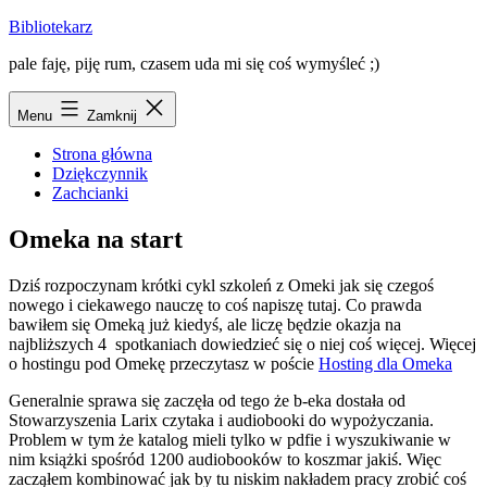
Przejdź
Bibliotekarz
do
pale faję, piję rum, czasem uda mi się coś wymyśleć ;)
treści
Menu
Zamknij
Strona główna
Dziękczynnik
Zachcianki
Omeka na start
Dziś rozpoczynam krótki cykl szkoleń z Omeki jak się czegoś
nowego i ciekawego nauczę to coś napiszę tutaj. Co prawda
bawiłem się Omeką już kiedyś, ale liczę będzie okazja na
najbliższych 4 spotkaniach dowiedzieć się o niej coś więcej. Więcej
o hostingu pod Omekę przeczytasz w poście
Hosting dla Omeka
Generalnie sprawa się zaczęła od tego że b-eka dostała od
Stowarzyszenia Larix czytaka i audiobooki do wypożyczania.
Problem w tym że katalog mieli tylko w pdfie i wyszukiwanie w
nim książki spośród 1200 audiobooków to koszmar jakiś. Więc
zacząłem kombinować jak by tu niskim nakładem pracy zrobić coś