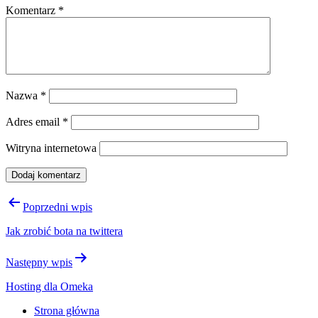
Komentarz
*
Nazwa
*
Adres email
*
Witryna internetowa
Nawigacja
Poprzedni wpis
wpisu
Jak zrobić bota na twittera
Następny wpis
Hosting dla Omeka
Strona główna