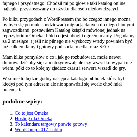
fajnego i przydatnego. Chodził mi po głowie taki katalog online
najlepiej przystosowany do użytku dla osób niedowidzących.
Po kilku przygodach z
WordPressem (no bo czegóż innego można
by było się po mnie spodziewać) migracją danych do niego i innymi
zagwozdkami, postawiłem
Katalog książki mówionej
jednak na
repozytorium Omeka. Póki co jest ubogi i ogółem marny. Pogadamy
za 2 miesiące :) jeśli nic pilnego nie wyskoczy wtedy powinien być
już całkiem fajny i gotowy pod social media, oraz SEO.
Mam klika pomysłów o co i jak go rozbudować, może nawet
doprowadzić aby się sam utrzymywał, ale czy wszystko wypali nie
wiem, póki co to kolejny zjadacz czasu i serwera wszedł do gry.
W sumie to będzie godny następca katalogu bibliotek który był
kiedyś pod tym adresem ale nie sprawdził się wcale choć miał
potencjał.
podobne wpisy:
Co to jest Omeka
Hosting dla Omeka
To kalendarz targowy prawie gotowy
WordCamp 2017 Lublin