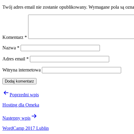
Twój adres email nie zostanie opublikowany.
Wymagane pola są ozn
Komentarz
*
Nazwa
*
Adres email
*
Witryna internetowa
Nawigacja
Poprzedni wpis
wpisu
Hosting dla Omeka
Następny wpis
WordCamp 2017 Lublin