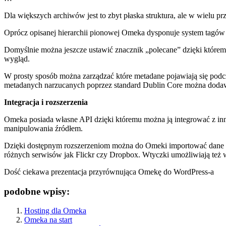
Dla większych archiwów jest to zbyt płaska struktura, ale w wielu pr
Oprócz opisanej hierarchii pionowej Omeka dysponuje system tagów
Domyślnie można jeszcze ustawić znacznik „polecane” dzięki którem
wygląd.
W prosty sposób można zarządzać które metadane pojawiają się podc
metadanych narzucanych poprzez standard Dublin Core można dodaw
Integracja i rozszerzenia
Omeka posiada własne API dzięki któremu można ją integrować z inny
manipulowania źródłem.
Dzięki dostępnym rozszerzeniom można do Omeki importować dane 
różnych serwisów jak Flickr czy Dropbox. Wtyczki umożliwiają też ws
Dość ciekawa
prezentacja przyrównująca Omekę do WordPress-a
podobne wpisy:
Hosting dla Omeka
Omeka na start