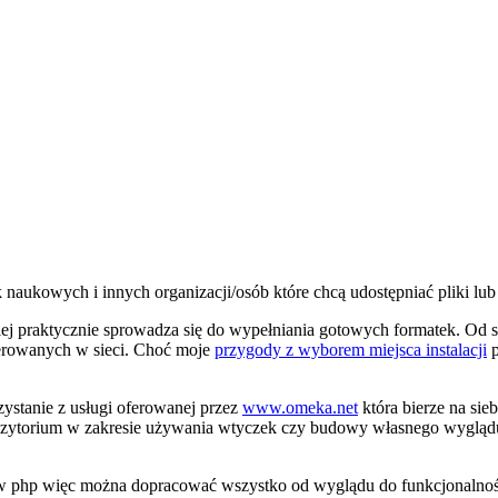
naukowych i innych organizacji/osób które chcą udostępniać pliki lub 
rskiej praktycznie sprowadza się do wypełniania gotowych formatek. 
oferowanych w sieci. Choć moje
przygody z wyborem miejsca instalacji
p
zystanie z usługi oferowanej przez
www.omeka.net
która bierze na sie
epozytorium w zakresie używania wtyczek czy budowy własnego wygląd
php więc można dopracować wszystko od wyglądu do funkcjonalności