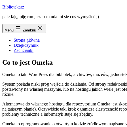
Przejdź
Bibliotekarz
do
pale faję, piję rum, czasem uda mi się coś wymyśleć ;)
treści
Menu
Zamknij
Strona główna
Dziękczynnik
Zachcianki
Co to jest Omeka
Omeka to taki WordPress dla bibliotek, archiwów, muzeów, jednostek 
System posiada niski próg wejścia do działania. Od strony redakto
postawiony na własnej maszynie, lub na hostingu jakich wiele jest 
różnie.
Alternatywą do własnego hostingu dla repozytorium Omeka jest
skor
najtańszym planie). Oczywiście taki krok ogranicza elastyczność r
problemy techniczne a informatyk staje się zbędny.
Omeka to oprogramowanie o otwartym kodzie źródłowym napisane w 