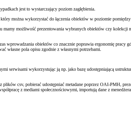
zypadkach jest to wystarczający poziom zagłębienia.
 który można wykorzystać do łączenia obiektów w poziomie pomiędzy
u mamy możliwość prezentowania wybranych obiektów czy kolekcji np.
zas wprowadzania obiektów co znacznie poprawia ergonomię pracy gdyż
ać własne pola opisu zgodnie z własnymi potrzebami.
mi serwisami wykorzystując ją np. jako bazę udostępniającą ustruktur
z plików csv, pobierać udostępniać metadane poprzez OAI-PMH, pre
półpracę z mediami społecznościowymi, importują dane z menedżera bib