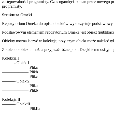
zastępowalności programisty. Czas ogarnięcia zmian przez nowego pro
programisty.
Struktura Omeki
Repozytorium Omeka do opisu obiektów wykorzystuje podstawowy st
Podstawowym elementem repozytorium Omeka jest obiekt (publikacj
Obiekty można łączyć w kolekcje, przy czym obiekt może należeć tylk
Z kolei do obiektu można przypisać różne pliki. Dzięki temu osiągam
Kolekcja I
———- Obiekt1
——————– Plika
——————– Plikb
——————– Plikc
———- Obiekt2
——————– Plika
——————– Plikb
…
Kolekcja II
———- ObiektII1
——————– PlikIIa
…