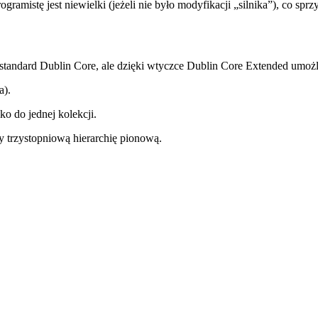
gramistę jest niewielki (jeżeli nie było modyfikacji „silnika”), co s
andard Dublin Core, ale dzięki wtyczce Dublin Core Extended umożl
a).
o do jednej kolekcji.
y trzystopniową hierarchię pionową.