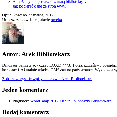
A może by tak postawić własną bibliotekę…
Jak pobierać dane ze stron www
Opublikowano
27 marca, 2017
Umieszczono w kategoriach:
omeka
Autor: Arek Bibliotekarz
Dinozaur pamiętający czasy LOAD "*",8,1 oraz szczęśliwy posiadacz
korporacji. Aktualnie władca CMS-ów na państwówce. Wyznawca syn
Zobacz wszystkie wpisy autorstwa: Arek Bibliotekarz.
Jeden komentarz
Pingback:
WordCamp 2017 Lublin | Niedoszły Bibliotekarz
Dodaj komentarz