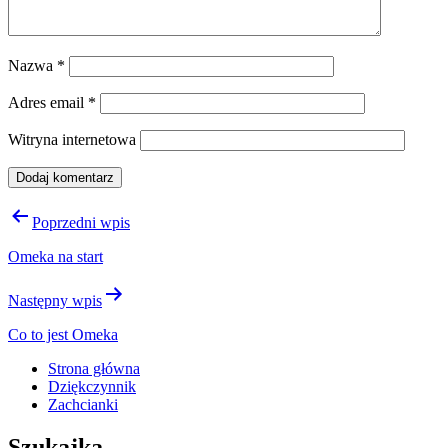
Nazwa
*
Adres email
*
Witryna internetowa
Nawigacja
Poprzedni wpis
wpisu
Omeka na start
Następny wpis
Co to jest Omeka
Strona główna
Dziękczynnik
Zachcianki
Szukajka