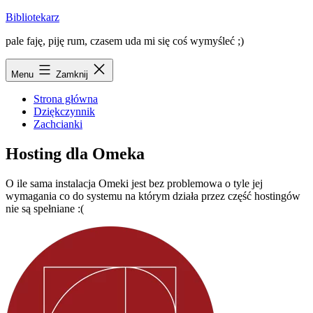
Przejdź
Bibliotekarz
do
pale faję, piję rum, czasem uda mi się coś wymyśleć ;)
treści
Menu
Zamknij
Strona główna
Dziękczynnik
Zachcianki
Hosting dla Omeka
O ile sama instalacja Omeki jest bez problemowa o tyle jej
wymagania co do systemu na którym działa przez część hostingów
nie są spełniane :(