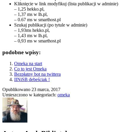
Kliknięcie w link modyfikuj (lista publikacji w adminie)
– 1,25 hekko.pl,
– 1,37 ms w lh.pl,
– 0.67 ms w smarthost.pl
Szukaj publikacji (po tytule w adminie)
– 1,93ms hekko.pl,
– 1,43 ms w lh.pl,
– 0,93 ms w smarthost.pl
podobne wpisy:
Omeka na start
Co to jest Omeka
Bezpłatny bot na twittera
IINiSB debeściak !
Opublikowano
23 marca, 2017
Umieszczono w kategoriach:
omeka