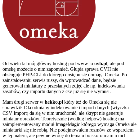
Od wielu lat mój główny hosting pod www to
ovh.pl
, ale pod
omekę możecie o nim zapomnieć. Głupia sprawa OVH nie
obsługuje PHP-CLI do którego dostępu się domaga Omeka. Po
zainstalowaniu serwis ruszy, da wprowadzać dane, będzie
generował miniatury z przesłanych zdjęć ale np. indeksowania
zasobów, czy importu danych z csv już się nie wymusi.
Mam drugi serwer w
hekko.pl
który
też do Omeka się nie
sprawdził. Dla odmiany indeksowanie i import danych (wtyczka
CSV Import) da się w nim uruchomić, ale skrypt nie generuje
miniatur obrazków. Teoretycznie (według helpów) hosting ma
zaimplementowany moduł ImageMagic którego wymaga Omeka ale
miniaturki się nie robią. Nie podejmowałem rozmów ze wsparciem
w tej materii, ale pewnie wrócę do tematu bo skoro mam u nich