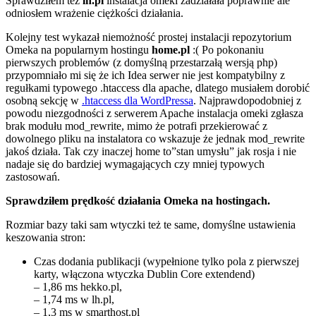
Sprawdziłem też
lh.pl
instalacja omeki zadziałała poprawnie ale
odniosłem wrażenie ciężkości działania.
Kolejny test wykazał niemożność prostej instalacji repozytorium
Omeka na popularnym hostingu
home.pl
:( Po pokonaniu
pierwszych problemów (z domyślną przestarzałą wersją php)
przypomniało mi się że ich Idea serwer nie jest kompatybilny z
regułkami typowego .htaccess dla apache, dlatego musiałem dorobić
osobną sekcję w
.htaccess dla WordPressa
. Najprawdopodobniej z
powodu niezgodności z serwerem Apache instalacja omeki zgłasza
brak modułu mod_rewrite, mimo że potrafi przekierować z
dowolnego pliku na instalatora co wskazuje że jednak mod_rewrite
jakoś działa. Tak czy inaczej home to”stan umysłu” jak rosja i nie
nadaje się do bardziej wymagających czy mniej typowych
zastosowań.
Sprawdziłem prędkość działania Omeka na hostingach.
Rozmiar bazy taki sam wtyczki też te same, domyślne ustawienia
keszowania stron:
Czas dodania publikacji (wypełnione tylko pola z pierwszej
karty, włączona wtyczka Dublin Core extendend)
– 1,86 ms hekko.pl,
– 1,74 ms w lh.pl,
– 1,3 ms w smarthost.pl