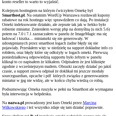
konto reseller to warto to wyjaśnić.
Kolejnym hostingiem na którym ćwiczyłem Omekę był
Smarthost.pl
. Na ostatnim WordUp Warszawa rozdawali kupony
rabatowe na rok hostingu więc sprawdziłem co dają. Po instalacji
Omeki indeksowanie działało, ale zepsute tak jak w hekko było
robienie miniatur. Zmieniłem wersję php na domyślną (u nich 5.6)
potem na 7.0 i 7.1 zaznaczałem w panelu że ImageMagic ma się
ładować i kiszka… miniaturki się nie generowały. W
udostępnianych przez smarthost logach żadne błędy się nie
pojawiały. Przesłałem więc w niedzielę na support dokładne info co
robiłem, oraz błędy które się odłożyły w logach omeki. Pierwszą
poniedziałkową odpowiedzią supportu było żebym w panelu
kliknął to co napisałem że klikałem. Odpisałem że jest kliknięte
zgodnie z wcześniejszym mailem. Obrazki zaczęły działać po jakiś
czasie, a support znowu odpisał że doklikał mi jeszcze moduły
sourceguardian, opcache i pdf których związku z generowaniem
miniatur w jpg nie widzę, ale w końcu chyba wiedzą co robią.
Podsumowując Omeka ruszyła w pełni na Smarthost ale wymagana
była interwencja w helpdesku.
Na
nazwa.pl
prowadzony jest kurs Omeki przez
Marcina
Wilkowskiego
i też wszystko zdaje się tam działać poprawnie.