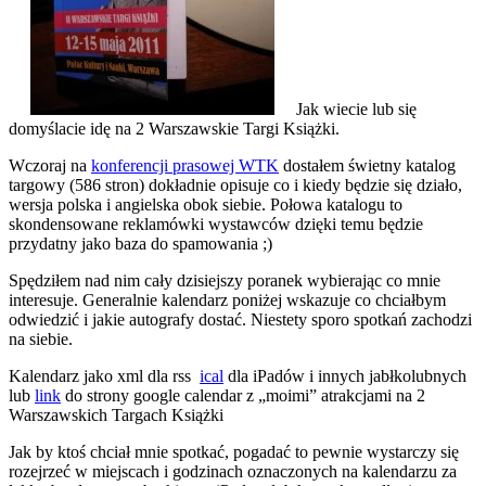
Jak wiecie lub się
domyślacie idę na 2 Warszawskie Targi Książki.
Wczoraj na
konferencji prasowej WTK
dostałem świetny katalog
targowy (586 stron) dokładnie opisuje co i kiedy będzie się działo,
wersja polska i angielska obok siebie. Połowa katalogu to
skondensowane reklamówki wystawców dzięki temu będzie
przydatny jako baza do spamowania ;)
Spędziłem nad nim cały dzisiejszy poranek wybierając co mnie
interesuje. Generalnie kalendarz poniżej wskazuje co chciałbym
odwiedzić i jakie autografy dostać. Niestety sporo spotkań zachodzi
na siebie.
Kalendarz jako
xml
dla rss
ical
dla iPadów i innych jabłkolubnych
lub
link
do strony google calendar z „moimi” atrakcjami na 2
Warszawskich Targach Książki
Jak by ktoś chciał mnie spotkać, pogadać to pewnie wystarczy się
rozejrzeć w miejscach i godzinach oznaczonych na kalendarzu za