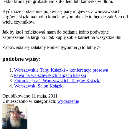
lekko brodatym grubaskiem z iPadem lub kamerką w dłoni.
Być może codziennie pojawi się parę migawek z warszawskich
targów książki na moim koncie w youtube ale to będzie zależało od
wielu czynników.
Jak by ktoś reflektował mam do oddania jedno podwójne
zaproszenie na targi bo i tak kupię sobie karnet na wszystkie dni.
Zapowiada się zalatany koniec tygodnia ;) to lubię :>
podobne wpisy:
Warszawskie Targi Książki – konferencja prasowa
kawa na warszawskich targach książki
Fotorelacja z 2 Warszawskich Targów Książki
Warszawski Salon Książki
Opublikowano
11 maja, 2011
Umieszczono w kategoriach:
wydarzenie