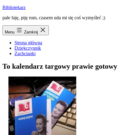
Przejdź
Bibliotekarz
do
pale faję, piję rum, czasem uda mi się coś wymyśleć ;)
treści
Menu
Zamknij
Strona główna
Dziękczynnik
Zachcianki
To kalendarz targowy prawie gotowy