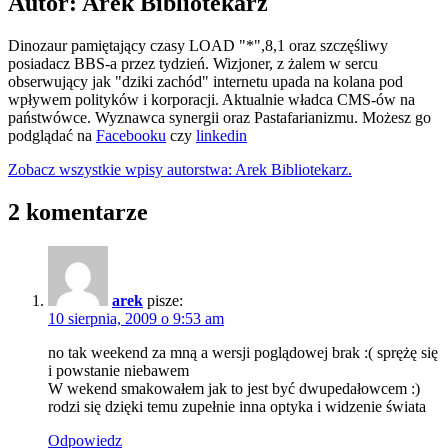
Autor: Arek Bibliotekarz
Dinozaur pamiętający czasy LOAD "*",8,1 oraz szczęśliwy
posiadacz BBS-a przez tydzień. Wizjoner, z żalem w sercu
obserwujący jak "dziki zachód" internetu upada na kolana pod
wpływem polityków i korporacji. Aktualnie władca CMS-ów na
państwówce. Wyznawca synergii oraz Pastafarianizmu. Możesz go
podglądać na
Facebooku
czy
linkedin
Zobacz wszystkie wpisy autorstwa: Arek Bibliotekarz.
2 komentarze
arek
pisze:
10 sierpnia, 2009 o 9:53 am
no tak weekend za mną a wersji poglądowej brak :( sprężę się
i powstanie niebawem
W wekend smakowałem jak to jest być dwupedałowcem :)
rodzi się dzięki temu zupełnie inna optyka i widzenie świata
Odpowiedz