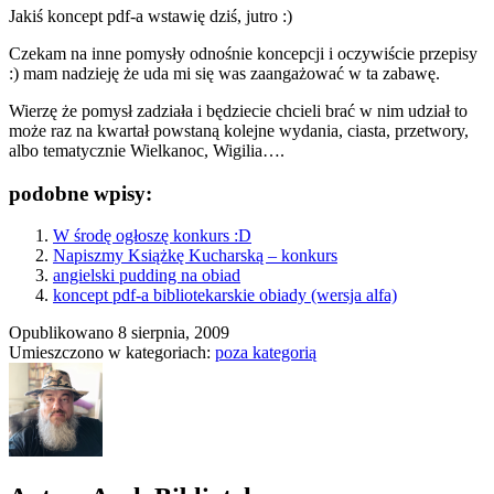
Jakiś koncept pdf-a wstawię dziś, jutro :)
Czekam na inne pomysły odnośnie koncepcji i oczywiście przepisy
:) mam nadzieję że uda mi się was zaangażować w ta zabawę.
Wierzę że pomysł zadziała i będziecie chcieli brać w nim udział to
może raz na kwartał powstaną kolejne wydania, ciasta, przetwory,
albo tematycznie Wielkanoc, Wigilia….
podobne wpisy:
W środę ogłoszę konkurs :D
Napiszmy Książkę Kucharską – konkurs
angielski pudding na obiad
koncept pdf-a bibliotekarskie obiady (wersja alfa)
Opublikowano
8 sierpnia, 2009
Umieszczono w kategoriach:
poza kategorią