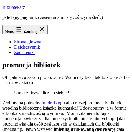
Przejdź
Bibliotekarz
do
pale faję, piję rum, czasem uda mi się coś wymyśleć ;)
treści
Menu
Zamknij
Strona główna
Dziękczynnik
Zachcianki
promocja bibliotek
Oficjalnie zgłaszam propozycję z Wami czy bez i tak to zrobię :> bo
jak mawiał tatko:
Umiesz liczyć, licz na siebie !
Zróbmy na potrzeby
fundraisingu
albo raczej promocji bibliotek,
wspólną biblioteczną książkę kucharską! Udostępnimy ją w formie
e-booka z możliwością wydruku. Moim zdaniem to fajna
koncepcja, zwłaszcza dla mniejszych bibliotek gminnych np. jako
prezentówka dla osób zasłużonych w działaniach dla biblioteki
(można np. łatwo wstawić
imienną drukowaną dedykację
cała