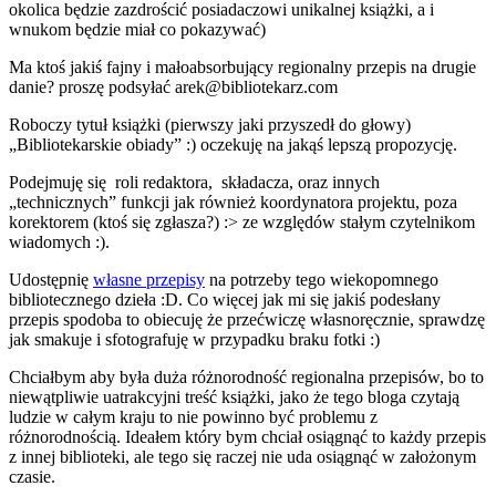
okolica będzie zazdrościć posiadaczowi unikalnej książki, a i
wnukom będzie miał co pokazywać)
Ma ktoś jakiś fajny i małoabsorbujący regionalny przepis na drugie
danie? proszę podsyłać arek@bibliotekarz.com
Roboczy tytuł książki (pierwszy jaki przyszedł do głowy)
„Bibliotekarskie obiady” :) oczekuję na jakąś lepszą propozycję.
Podejmuję się roli redaktora, składacza, oraz innych
„technicznych” funkcji jak również koordynatora projektu, poza
korektorem (ktoś się zgłasza?) :> ze względów stałym czytelnikom
wiadomych :).
Udostępnię
własne przepisy
na potrzeby tego wiekopomnego
bibliotecznego dzieła :D. Co więcej jak mi się jakiś podesłany
przepis spodoba to obiecuję że przećwiczę własnoręcznie, sprawdzę
jak smakuje i sfotografuję w przypadku braku fotki :)
Chciałbym aby była duża różnorodność regionalna przepisów, bo to
niewątpliwie uatrakcyjni treść książki, jako że tego bloga czytają
ludzie w całym kraju to nie powinno być problemu z
różnorodnością. Ideałem który bym chciał osiągnąć to każdy przepis
z innej biblioteki, ale tego się raczej nie uda osiągnąć w założonym
czasie.