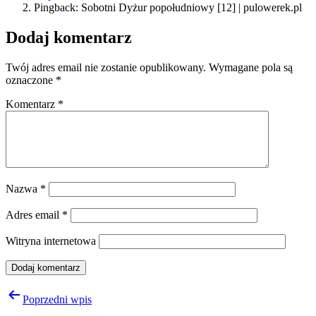
Pingback: Sobotni Dyżur popołudniowy [12] | pulowerek.pl
Dodaj komentarz
Twój adres email nie zostanie opublikowany.
Wymagane pola są
oznaczone
*
Komentarz
*
Nazwa
*
Adres email
*
Witryna internetowa
Nawigacja
Poprzedni wpis
wpisu