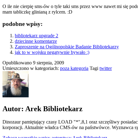
O ile nie cierpię sms-ów o tyle taki sms przez www nawet mi się pod
mam tabliczkę glinianą z rylcem. :D
podobne wpisy:
bibliotekarz upgrade 2
dziecinne komentarze
Zaproszenie na Ogólnopolskie Badanie Bibliotekarzy
jak to w wojsku negatywnie bywało :)
Opublikowano
9 sierpnia, 2009
Umieszczono w kategoriach:
poza kategorią
Tagi
twitter
Autor: Arek Bibliotekarz
Dinozaur pamiętający czasy LOAD "*",8,1 oraz szczęśliwy posiadacz
korporacji. Aktualnie władca CMS-ów na państwówce. Wyznawca syn
Zobacz wszystkie wpisy autorstwa: Arek Bibliotekarz.