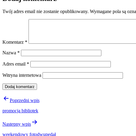
Twój adres email nie zostanie opublikowany.
Wymagane pola są ozn
Komentarz
*
Nazwa
*
Adres email
*
Witryna internetowa
Nawigacja
Poprzedni wpis
wpisu
promocja bibliotek
Następny wpis
weekendowy fotodwupedał