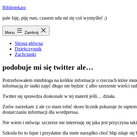
Przejdź
Bibliotekarz
do
pale faję, piję rum, czasem uda mi się coś wymyśleć ;)
treści
Menu
Zamknij
Strona główna
Dziękczynnik
Zachcianki
podobuje mi się twitter ale…
Potrzebowałem minibloga na krótkie informacje o rzeczach które mnie
informacją że siatki zajęć długo nie będzie :( albo szerzenie wieści ra
Twitter się sprawdza doskonale w tej materii jeśli… działa.
Znów narzekam :( ale co mam robić skoro licznik pokazuje że rapte
dostarczaniu informacji dla wordpressa.
Nie wiem i mówiąc szczerze nie interesuję się jaka jest przyczyna tak
Szkoda bo to fajne i przydatne dla mnie narządko choć blip zdaje się