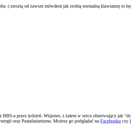
oba :) zresztą od zawsze mówiłem jak zrobią normalną klawiaturę to b
 BBS-a przez tydzień. Wizjoner, z żalem w sercu obserwujący jak "dz
ergii oraz Pastafarianizmu. Możesz go podglądać na
Facebooku
czy