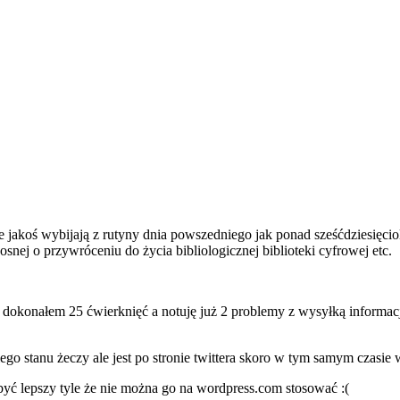
 jakoś wybijają z rutyny dnia powszedniego jak ponad sześćdziesięciol
dosnej o przywróceniu do życia bibliologicznej biblioteki cyfrowej etc.
m dokonałem 25 ćwierknięć a notuję już 2 problemy z wysyłką inform
iego stanu żeczy ale jest po stronie twittera skoro w tym samym czasie
 być lepszy tyle że nie można go na wordpress.com stosować :(