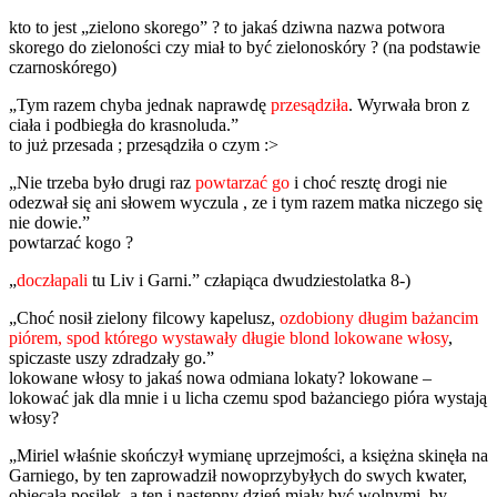
kto to jest „
zielono skorego” ? to jakaś dziwna nazwa potwora
skorego do zieloności czy miał to być zielonoskóry ? (na podstawie
czarnoskórego)
„Tym razem chyba jednak naprawdę
przesądziła
. Wyrwała bron z
ciała i podbiegła do krasnoluda.”
to już przesada ; przesądziła o czym :>
„
Nie trzeba było drugi raz
powtarzać go
i choć resztę drogi nie
odezwał się ani słowem wyczula , ze i tym razem matka niczego się
nie dowie.”
powtarzać kogo ?
„
doczłapali
tu Liv i Garni.” człapiąca dwudziestolatka 8-)
„
Choć nosił zielony filcowy kapelusz,
ozdobiony długim bażancim
piórem, spod którego wystawały długie blond lokowane włosy
,
spiczaste uszy zdradzały go.”
lokowane włosy to jakaś nowa odmiana lokaty? lokowane –
lokować jak dla mnie i u licha czemu spod bażanciego pióra wystają
włosy?
„Miriel właśnie skończył wymianę uprzejmości, a księżna skinęła na
Garniego, by ten zaprowadził nowoprzybyłych do swych kwater,
obiecała posiłek, a ten i następny dzień miały być wolnymi, by