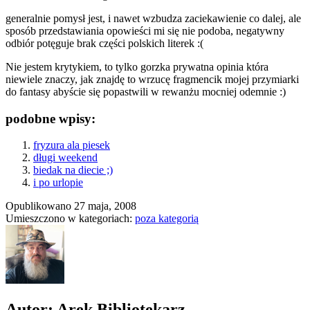
generalnie pomysł jest, i nawet wzbudza zaciekawienie co dalej, ale
sposób przedstawiania opowieści mi się nie podoba, negatywny
odbiór potęguje brak części polskich literek :(
Nie jestem krytykiem, to tylko gorzka prywatna opinia która
niewiele znaczy, jak znajdę to wrzucę fragmencik mojej przymiarki
do fantasy abyście się popastwili w rewanżu mocniej odemnie :)
podobne wpisy:
fryzura ala piesek
długi weekend
biedak na diecie ;)
i po urlopie
Opublikowano
27 maja, 2008
Umieszczono w kategoriach:
poza kategorią
Autor: Arek Bibliotekarz