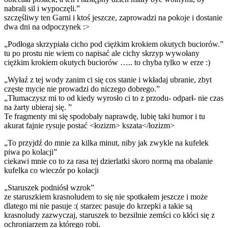
nabrali sil i wypoczęli.”
szczęśliwy ten Garni i ktoś jeszcze, zaprowadzi na pokoje i dostanie
dwa dni na odpoczynek :>
„Podłoga skrzypiała cicho pod ciężkim krokiem okutych buciorów.”
tu po prostu nie wiem co napisać ale cichy skrzyp wywołany
ciężkim krokiem okutych buciorów ….. to chyba tylko w erze :)
„Wyłaź z tej wody zanim ci się cos stanie i wkładaj ubranie, zbyt
częste mycie nie prowadzi do niczego dobrego.”
„Tłumaczysz mi to od kiedy wyrosło ci to z przodu- odparł- nie czas
na żarty ubieraj się. ”
Te fragmenty mi się spodobały naprawdę, lubię taki humor i tu
akurat fajnie rysuje postać <łozizm> kszata</łozizm>
„To przyjdź do mnie za kilka minut, niby jak zwykle na kufelek
piwa po kolacji”
ciekawi mnie co to za rasa tej dzierlatki skoro normą ma obalanie
kufelka co wieczór po kolacji
„Staruszek podniósł wzrok”
ze staruszkiem krasnoludem to się nie spotkałem jeszcze i może
dlatego mi nie pasuje :( starzec pasuje do krzepki a takie są
krasnoludy zazwyczaj, staruszek to bezsilnie zemści co kłóci się z
ochroniarzem za którego robi.