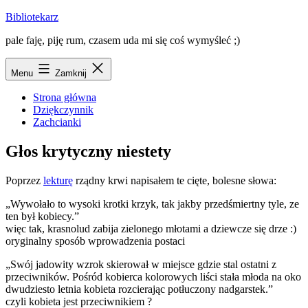
Przejdź
Bibliotekarz
do
pale faję, piję rum, czasem uda mi się coś wymyśleć ;)
treści
Menu
Zamknij
Strona główna
Dziękczynnik
Zachcianki
Głos krytyczny niestety
Poprzez
lekturę
rządny krwi napisałem te cięte, bolesne słowa:
„Wywołało to wysoki krotki krzyk, tak jakby przedśmiertny tyle, ze
ten był kobiecy.”
więc tak, krasnolud zabija zielonego młotami a dziewcze się drze :)
oryginalny sposób wprowadzenia postaci
„Swój jadowity wzrok skierował w miejsce gdzie stal ostatni z
przeciwników. Pośród kobierca kolorowych liści stała młoda na oko
dwudziesto letnia kobieta rozcierając potłuczony nadgarstek.
”
czyli kobieta jest przeciwnikiem ?