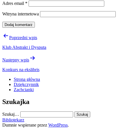
Adres email
*
Witryna internetowa
Nawigacja
Poprzedni wpis
wpisu
Klub Abstrakt i Dysputa
Następny wpis
Konkurs na ekslibris
Strona główna
Dziękczynnik
Zachcianki
Szukajka
Szukaj…
Bibliotekarz
Dumnie wspierane przez
WordPress
.