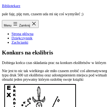
Przejdź
Bibliotekarz
do
pale faję, piję rum, czasem uda mi się coś wymyśleć ;)
treści
Menu
Zamknij
Strona główna
Dziękczynnik
Zachcianki
Konkurs na ekslibris
Dobiega końca czas składania prac na konkurs ekslibrisów w którym b
Nie jest to nic tak wielkiego ale miło czasem zrobić coś alternatywn
typu druk 500 szt ekslibrisu oraz udostępnieniem miejsca pod wirt
obrazki jeden prywatny którym ozdobię swoje książki