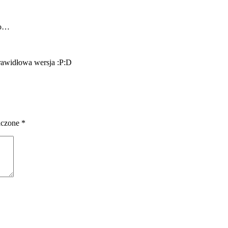
go…
prawidłowa wersja :P:D
aczone
*