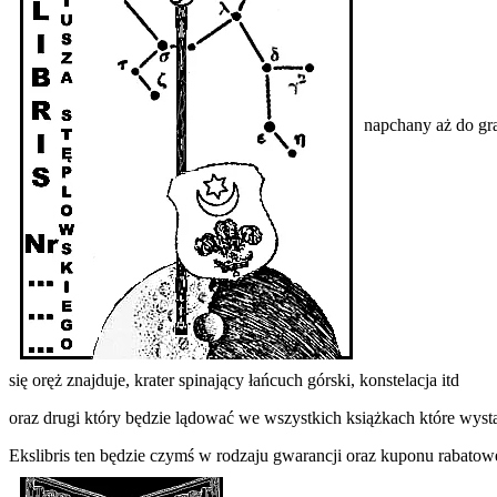
napchany aż do gra
się oręż znajduje, krater spinający łańcuch górski, konstelacja itd
oraz drugi który będzie lądować we wszystkich książkach które wy
Ekslibris ten będzie czymś w rodzaju gwarancji oraz kuponu rabatowe