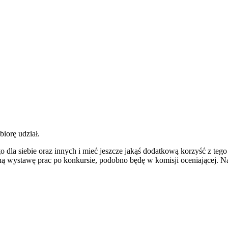
iorę udział.
ego dla siebie oraz innych i mieć jeszcze jakąś dodatkową korzyść z t
ualną wystawę prac po konkursie, podobno będę w komisji oceniającej