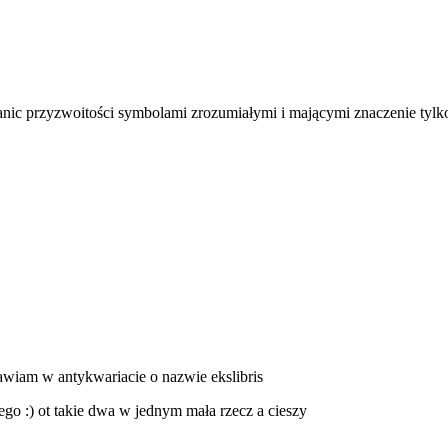
nic przyzwoitości symbolami zrozumiałymi i mającymi znaczenie tylko d
stawiam w
antykwariacie o nazwie ekslibris
go :) ot takie dwa w jednym mała rzecz a cieszy