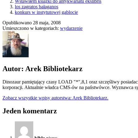
Wstawiłem książki do antykwariatu ekslibris
los zagratos bałaganos
konkurs w instytutowej gablocie
Opublikowano
28 maja, 2008
Umieszczono w kategoriach:
wydarzenie
Autor: Arek Bibliotekarz
Dinozaur pamiętający czasy LOAD "*",8,1 oraz szczęśliwy posiadacz
korporacji. Aktualnie władca CMS-ów na państwówce. Wyznawca syn
Zobacz wszystkie wpisy autorstwa: Arek Bibliotekarz.
Jeden komentarz