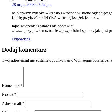
bibla
pisze:
28 maja, 2008 o 7:52 pm
na pierwszy rzut oka – krzesło zwrócone w stronę oglądające
jak się przyjrzeć to CHYBA w stronę książek jednak…
fajne złudzenie! zostaw i nie poprawiaj
zawsze przy piwie można sie z przyjaciółmi spierać, jaka jest 
Odpowiedz
Dodaj komentarz
Twój adres email nie zostanie opublikowany.
Wymagane pola są ozn
Komentarz
*
Nazwa
*
Adres email
*