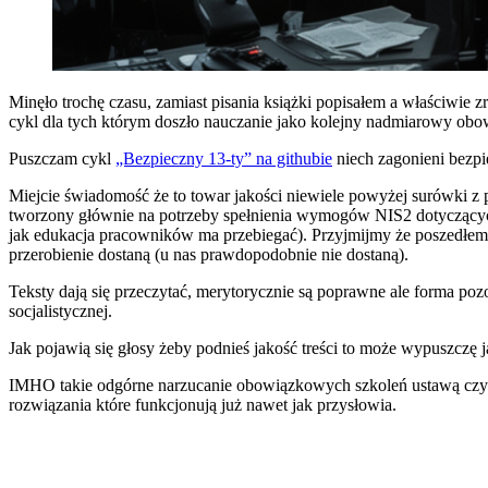
Minęło trochę czasu, zamiast pisania książki popisałem a właściwie 
cykl dla tych którym doszło nauczanie jako kolejny nadmiarowy obow
Puszczam cykl
„Bezpieczny 13-ty” na githubie
niech zagonieni bezpi
Miejcie świadomość że to towar jakości niewiele powyżej surówki z p
tworzony głównie na potrzeby spełnienia wymogów NIS2 dotyczących
jak edukacja pracowników ma przebiegać). Przyjmijmy że poszedłe
przerobienie dostaną (u nas prawdopodobnie nie dostaną).
Teksty dają się przeczytać, merytorycznie są poprawne ale forma po
socjalistycznej.
Jak pojawią się głosy żeby podnieś jakość treści to może wypuszczę j
IMHO takie odgórne narzucanie obowiązkowych szkoleń ustawą czy r
rozwiązania które funkcjonują już nawet jak przysłowia.