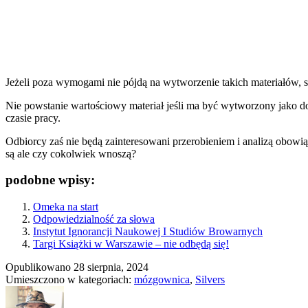
Jeżeli poza wymogami nie pójdą na wytworzenie takich materiałów, sz
Nie powstanie wartościowy materiał jeśli ma być wytworzony jako d
czasie pracy.
Odbiorcy zaś nie będą zainteresowani przerobieniem i analizą obowiąz
są ale czy cokolwiek wnoszą?
podobne wpisy:
Omeka na start
Odpowiedzialność za słowa
Instytut Ignorancji Naukowej I Studiów Browarnych
Targi Książki w Warszawie – nie odbędą się!
Opublikowano
28 sierpnia, 2024
Umieszczono w kategoriach:
mózgownica
,
Silvers