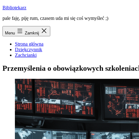
Przejdź
Bibliotekarz
do
pale faję, piję rum, czasem uda mi się coś wymyśleć ;)
treści
Menu
Zamknij
Strona główna
Dziękczynnik
Zachcianki
Przemyślenia o obowiązkowych szkoleniach