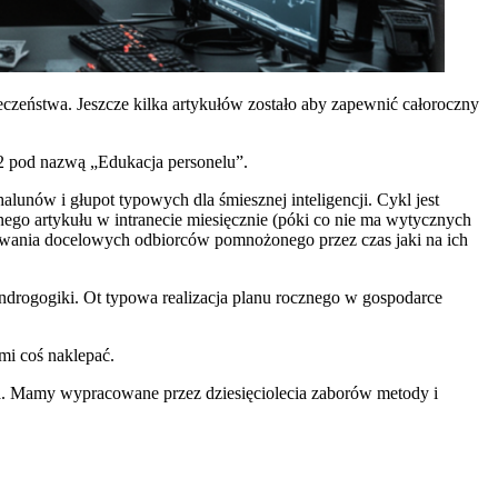
ieczeństwa. Jeszcze kilka artykułów zostało aby zapewnić całoroczny
S2 pod nazwą „Edukacja personelu”.
lunów i głupot typowych dla śmiesznej inteligencji. Cykl jest
go artykułu w intranecie miesięcznie (póki co nie ma wytycznych
wania docelowych odbiorców pomnożonego przez czas jaki na ich
androgogiki. Ot typowa realizacja planu rocznego w gospodarce
ami coś naklepać.
ła. Mamy wypracowane przez dziesięciolecia zaborów metody i