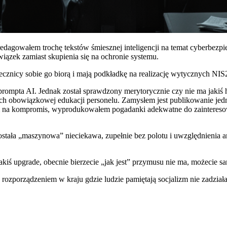
zredagowałem trochę tekstów śmiesznej inteligencji na temat cyberbezp
iązek zamiast skupienia się na ochronie systemu.
ecznicy sobie go biorą i mają podkładkę na realizację wytycznych NI
rompta AI. Jednak został sprawdzony merytorycznie czy nie ma jakiś ha
 obowiązkowej edukacji personelu. Zamysłem jest publikowanie jedne
m na kompromis, wyprodukowałem pogadanki adekwatne do zaintereso
została „maszynowa” nieciekawa, zupełnie bez polotu i uwzględnienia 
akiś upgrade, obecnie bierzecie „jak jest” przymusu nie ma, możecie s
ozporządzeniem w kraju gdzie ludzie pamiętają socjalizm nie zadzia