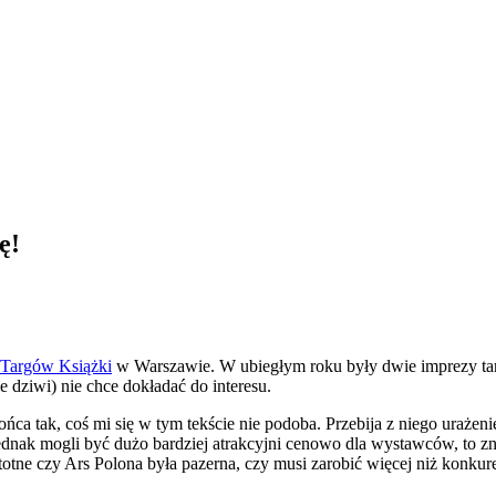
ę!
 Targów Książki
w Warszawie. W ubiegłym roku były dwie imprezy targ
 dziwi) nie chce dokładać do interesu.
a tak, coś mi się w tym tekście nie podoba. Przebija z niego urażenie f
 jednak mogli być dużo bardziej atrakcyjni cenowo dla wystawców, to zn
otne czy Ars Polona była pazerna, czy musi zarobić więcej niż konkuren