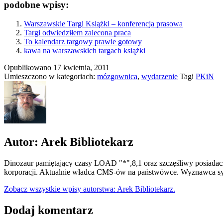
podobne wpisy:
Warszawskie Targi Książki – konferencja prasowa
Targi odwiedziłem zalecona praca
To kalendarz targowy prawie gotowy
kawa na warszawskich targach książki
Opublikowano
17 kwietnia, 2011
Umieszczono w kategoriach:
mózgownica
,
wydarzenie
Tagi
PKiN
Autor: Arek Bibliotekarz
Dinozaur pamiętający czasy LOAD "*",8,1 oraz szczęśliwy posiadacz
korporacji. Aktualnie władca CMS-ów na państwówce. Wyznawca syn
Zobacz wszystkie wpisy autorstwa: Arek Bibliotekarz.
Dodaj komentarz