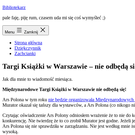
Przejdź
Bibliotekarz
do
pale faję, piję rum, czasem uda mi się coś wymyśleć ;)
treści
Menu
Zamknij
Strona główna
Dziękczynnik
Zachcianki
Targi Książki w Warszawie – nie odbędą si
Jak dla mnie to wiadomość miesiąca.
Międzynarodowe Targi Książki w Warszawie nie odbędą się!
Ars Polona w tym roku
nie będzie organizowała Międzynarodowych
Murator okazał się tańszy dla wystawców, a Ars Polona (co nikogo nie
Czytając oświadczenie Ars Polony odniosłem wrażenie że to nie do końc
konkurencję. Nie twierdzę że to co zrobił Murator jest godne. Jeżeli
Ars Polona się nie sprawdziła w zarządzaniu. Nie jest według mnie ist
wysoką.