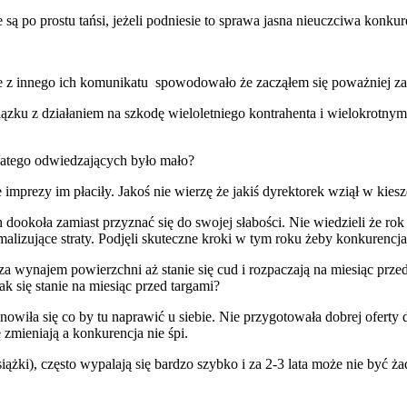
 są po prostu tańsi, jeżeli podniesie to sprawa jasna nieuczciwa konku
e z innego ich komunikatu spowodowało że zacząłem się poważniej za
ązku z działaniem na szkodę wieloletniego kontrahenta i wielokrotn
latego odwiedzających było mało?
e imprezy im płaciły. Jakoś nie wierzę że jakiś dyrektorek wziął w ki
dookoła zamiast przyznać się do swojej słabości. Nie wiedzieli że rok
imalizujące straty. Podjęli skuteczne kroki w tym roku żeby konkurencja
za wynajem powierzchni aż stanie się cud i rozpaczają na miesiąc prze
k się stanie na miesiąc przed targami?
wiła się co by tu naprawić u siebie. Nie przygotowała dobrej oferty 
zmieniają a konkurencja nie śpi.
ążki), często wypalają się bardzo szybko i za 2-3 lata może nie być 