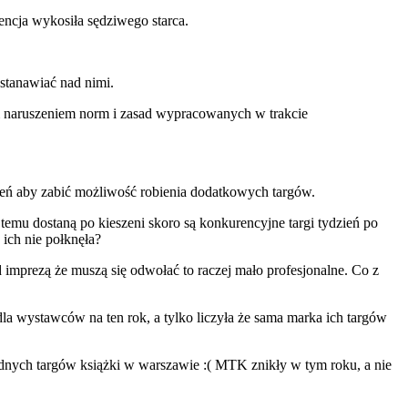
rencja wykosiła sędziwego starca.
stanawiać nad nimi.
ym naruszeniem norm i zasad wypracowanych w trakcie
eszeń aby zabić możliwość robienia dodatkowych targów.
 temu dostaną po kieszeni skoro są konkurencyjne targi tydzień po
 ich nie połknęła?
d imprezą że muszą się odwołać to raczej mało profesjonalne. Co z
dla wystawców na ten rok, a tylko liczyła że sama marka ich targów
żadnych targów książki w warszawie :( MTK znikły w tym roku, a nie