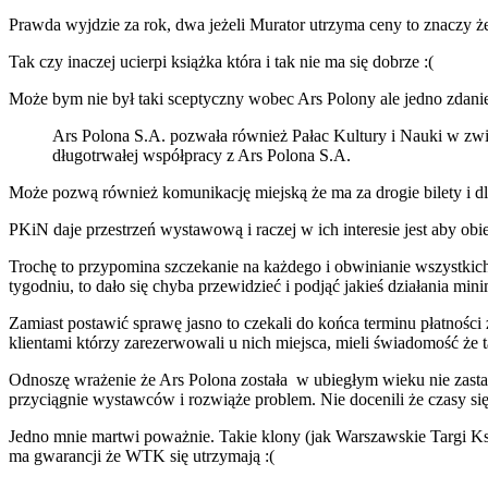
Prawda wyjdzie za rok, dwa jeżeli Murator
utrzyma ceny to znaczy że
Tak czy inaczej ucierpi książka która i tak nie ma się dobrze :(
Może bym nie był taki sceptyczny wobec Ars Polony ale jedno zdani
Ars Polona S.A. pozwała również Pałac Kultury i Nauki w zwi
długotrwałej współpracy z Ars Polona S.A.
Może pozwą również komunikację miejską że ma za drogie bilety i d
PKiN daje przestrzeń wystawową i raczej w ich interesie jest aby obi
Trochę to przypomina szczekanie na każdego i obwinianie wszystkich 
tygodniu, to dało się chyba przewidzieć i podjąć jakieś działania min
Zamiast postawić sprawę jasno to czekali do końca terminu płatności 
klientami którzy zarezerwowali u nich miejsca, mieli świadomość że ta
Odnoszę wrażenie że Ars Polona została w ubiegłym wieku nie zastano
przyciągnie wystawców i rozwiąże problem. Nie docenili że czasy się 
Jedno mnie martwi poważnie. Takie klony (jak Warszawskie Targi Ksi
ma gwarancji że WTK się utrzymają :(