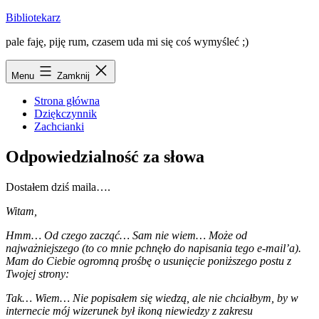
Przejdź
Bibliotekarz
do
pale faję, piję rum, czasem uda mi się coś wymyśleć ;)
treści
Menu
Zamknij
Strona główna
Dziękczynnik
Zachcianki
Odpowiedzialność za słowa
Dostałem dziś maila….
Witam,
Hmm… Od czego zacząć… Sam nie wiem… Może od
najważniejszego (to co mnie pchnęło do napisania tego e-mail’a).
Mam do Ciebie ogromną prośbę o usunięcie poniższego postu z
Twojej strony:
Tak… Wiem… Nie popisałem się wiedzą, ale nie chciałbym, by w
internecie mój wizerunek był ikoną niewiedzy z zakresu