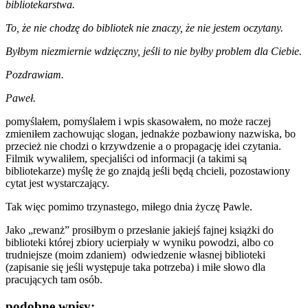
bibliotekarstwa.
To, że nie chodzę do bibliotek nie znaczy, że nie jestem oczytany.
Byłbym niezmiernie wdzięczny, jeśli to nie byłby problem dla Ciebie.
Pozdrawiam.
Paweł.
pomyślałem, pomyślałem i wpis skasowałem, no może raczej
zmieniłem zachowując slogan, jednakże pozbawiony nazwiska, bo
przecież nie chodzi o krzywdzenie a o propagację idei czytania.
Filmik wywaliłem, specjaliści od informacji (a takimi są
bibliotekarze) myślę że go znajdą jeśli będą chcieli, pozostawiony
cytat jest wystarczający.
Tak więc pomimo trzynastego, miłego dnia życzę Pawle.
Jako „rewanż” prosiłbym o przesłanie jakiejś fajnej książki do
biblioteki której zbiory ucierpiały w wyniku powodzi, albo co
trudniejsze (moim zdaniem) odwiedzenie własnej biblioteki
(zapisanie się jeśli występuje taka potrzeba) i miłe słowo dla
pracujących tam osób.
podobne wpisy: