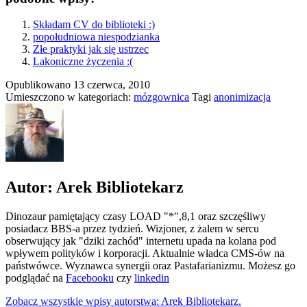
Składam CV do biblioteki :)
popołudniowa niespodzianka
Złe praktyki jak się ustrzec
Lakoniczne życzenia :(
Opublikowano
13 czerwca, 2010
Umieszczono w kategoriach:
mózgownica
Tagi
anonimizacja
Autor: Arek Bibliotekarz
Dinozaur pamiętający czasy LOAD "*",8,1 oraz szczęśliwy
posiadacz BBS-a przez tydzień. Wizjoner, z żalem w sercu
obserwujący jak "dziki zachód" internetu upada na kolana pod
wpływem polityków i korporacji. Aktualnie władca CMS-ów na
państwówce. Wyznawca synergii oraz Pastafarianizmu. Możesz go
podglądać na
Facebooku
czy
linkedin
Zobacz wszystkie wpisy autorstwa: Arek Bibliotekarz.