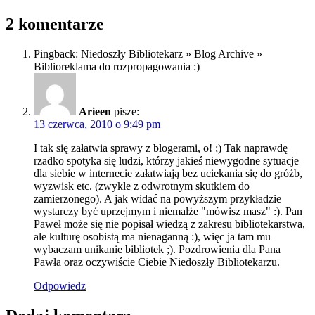
2 komentarze
Pingback: Niedoszły Bibliotekarz » Blog Archive »
Biblioreklama do rozpropagowania :)
Arieen
pisze:
13 czerwca, 2010 o 9:49 pm
I tak się załatwia sprawy z blogerami, o! ;) Tak naprawdę
rzadko spotyka się ludzi, którzy jakieś niewygodne sytuacje
dla siebie w internecie załatwiają bez uciekania się do gróźb,
wyzwisk etc. (zwykle z odwrotnym skutkiem do
zamierzonego). A jak widać na powyższym przykładzie
wystarczy być uprzejmym i niemalże "mówisz masz" :). Pan
Paweł może się nie popisał wiedzą z zakresu bibliotekarstwa,
ale kulturę osobistą ma nienaganną :), więc ja tam mu
wybaczam unikanie bibliotek ;). Pozdrowienia dla Pana
Pawła oraz oczywiście Ciebie Niedoszły Bibliotekarzu.
Odpowiedz