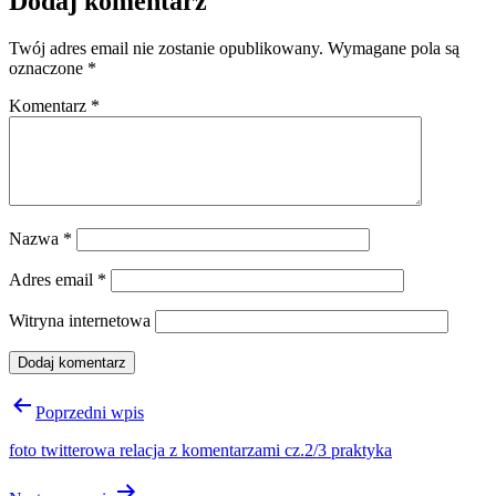
Dodaj komentarz
Twój adres email nie zostanie opublikowany.
Wymagane pola są
oznaczone
*
Komentarz
*
Nazwa
*
Adres email
*
Witryna internetowa
Nawigacja
Poprzedni wpis
wpisu
foto twitterowa relacja z komentarzami cz.2/3 praktyka