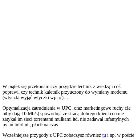
W piątek się przekonam czy przyjdzie technik z wiedzą i coś
poprawi, czy technik kaletnik przyuczony do wymiany modemu
(wtyczki wyjąć wtyczki wpiąć)…
Optymalizacja zatrudnienia w UPC, oraz marketingowe ruchy (że
niby dają 10 Mb/s) spowodują że stracą dobrego klienta co nie
zatykał im sieci torrentami mułkami itd. nie zadawał infantylnych
pytań infolinii, płacił na czas…
Wcześniejsze przygody z UPC zobaczysz również
tu
i np. w poście