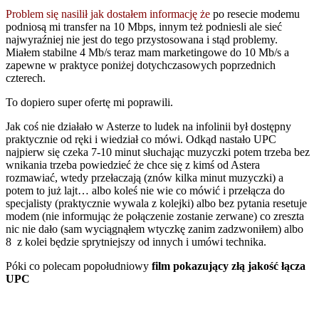
Problem się nasilił jak dostałem informację że
po resecie modemu
podniosą mi transfer na 10 Mbps, innym też podniesli ale sieć
najwyraźniej nie jest do tego przystosowana i stąd problemy.
Miałem stabilne 4 Mb/s teraz mam marketingowe do 10 Mb/s a
zapewne w praktyce poniżej dotychczasowych poprzednich
czterech.
To dopiero super ofertę mi poprawili.
Jak coś nie działało w Asterze to ludek na infolinii był dostępny
praktycznie od ręki i wiedział co mówi. Odkąd nastało UPC
najpierw się czeka 7-10 minut słuchając muzyczki potem trzeba bez
wnikania trzeba powiedzieć że chce się z kimś od Astera
rozmawiać, wtedy przełaczają (znów kilka minut muzyczki) a
potem to już lajt… albo koleś nie wie co mówić i przełącza do
specjalisty (praktycznie wywala z kolejki) albo bez pytania resetuje
modem (nie informując że połączenie zostanie zerwane) co zreszta
nic nie dało (sam wyciągnąłem wtyczkę zanim zadzwoniłem) albo
8 z kolei będzie sprytniejszy od innych i umówi technika.
Póki co polecam popołudniowy
film pokazujący złą jakość łącza
UPC