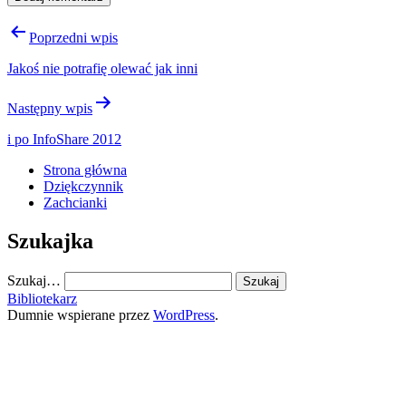
Nawigacja
Poprzedni wpis
wpisu
Jakoś nie potrafię olewać jak inni
Następny wpis
i po InfoShare 2012
Strona główna
Dziękczynnik
Zachcianki
Szukajka
Szukaj…
Bibliotekarz
Dumnie wspierane przez
WordPress
.