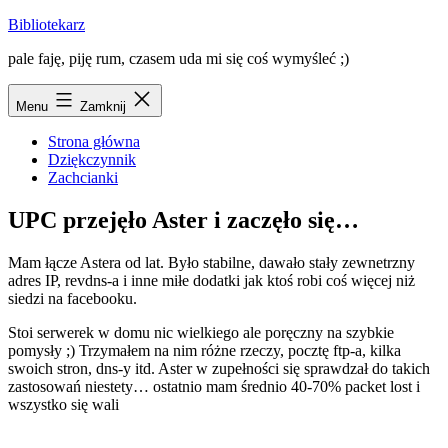
Przejdź
Bibliotekarz
do
pale faję, piję rum, czasem uda mi się coś wymyśleć ;)
treści
Menu
Zamknij
Strona główna
Dziękczynnik
Zachcianki
UPC przejęło Aster i zaczęło się…
Mam łącze Astera od lat. Było stabilne, dawało stały zewnetrzny
adres IP, revdns-a i inne miłe dodatki jak ktoś robi coś więcej niż
siedzi na facebooku.
Stoi serwerek w domu nic wielkiego ale poręczny na szybkie
pomysły ;) Trzymałem na nim różne rzeczy, pocztę ftp-a, kilka
swoich stron, dns-y itd. Aster w zupełności się sprawdzał do takich
zastosowań niestety… ostatnio mam średnio 40-70% packet lost i
wszystko się wali