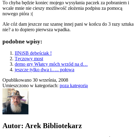
To chyba będzie koniec mojego wysyłania paczek za pobraniem i
wcale mnie nie cieszy możliwość złożenia podpisu za pomocą
nowego pióra :(
Ale cóż dam jeszcze raz szansę innej pani w końcu do 3 razy sztuka
nie? a to dopiero pierwsza wpadka.
podobne wpisy:
IINiSB debeściak !
Tęczowy most
demo gry Włatcy móch wrzód na d…
jeszcze tylko dwa i….. połowa
Opublikowano
30 września, 2008
Umieszczono w kategoriach:
poza kategorią
Autor: Arek Bibliotekarz