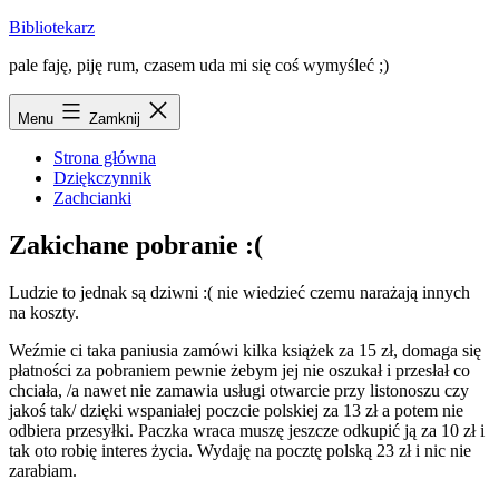
Przejdź
Bibliotekarz
do
pale faję, piję rum, czasem uda mi się coś wymyśleć ;)
treści
Menu
Zamknij
Strona główna
Dziękczynnik
Zachcianki
Zakichane pobranie :(
Ludzie to jednak są dziwni :( nie wiedzieć czemu narażają innych
na koszty.
Weźmie ci taka paniusia zamówi kilka książek za 15 zł, domaga się
płatności za pobraniem pewnie żebym jej nie oszukał i przesłał co
chciała, /a nawet nie zamawia usługi otwarcie przy listonoszu czy
jakoś tak/ dzięki wspaniałej poczcie polskiej za 13 zł a potem nie
odbiera przesyłki. Paczka wraca muszę jeszcze odkupić ją za 10 zł i
tak oto robię interes życia. Wydaję na pocztę polską 23 zł i nic nie
zarabiam.