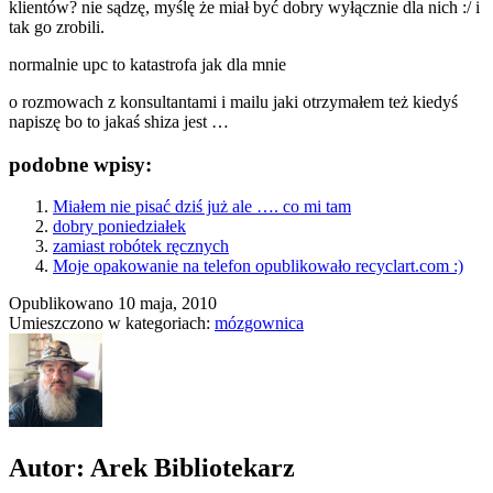
klientów? nie sądzę, myślę że miał być dobry wyłącznie dla nich :/ i
tak go zrobili.
normalnie upc to katastrofa jak dla mnie
o rozmowach z konsultantami i mailu jaki otrzymałem też kiedyś
napiszę bo to jakaś shiza jest …
podobne wpisy:
Miałem nie pisać dziś już ale …. co mi tam
dobry poniedziałek
zamiast robótek ręcznych
Moje opakowanie na telefon opublikowało recyclart.com :)
Opublikowano
10 maja, 2010
Umieszczono w kategoriach:
mózgownica
Autor: Arek Bibliotekarz