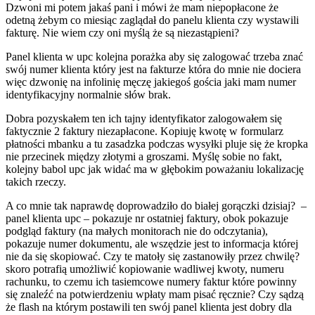
Dzwoni mi potem jakaś pani i mówi że mam niepopłacone że
odetną żebym co miesiąc zaglądał do panelu klienta czy wystawili
fakturę. Nie wiem czy oni myślą że są niezastąpieni?
Panel klienta w upc kolejna porażka aby się zalogować trzeba znać
swój numer klienta który jest na fakturze która do mnie nie dociera
więc dzwonię na infolinię męczę jakiegoś gościa jaki mam numer
identyfikacyjny normalnie słów brak.
Dobra pozyskałem ten ich tajny identyfikator zalogowałem się
faktycznie 2 faktury niezapłacone. Kopiuję kwotę w formularz
płatności mbanku a tu zasadzka podczas wysyłki pluje się że kropka
nie przecinek między złotymi a groszami. Myślę sobie no fakt,
kolejny babol upc jak widać ma w głębokim poważaniu lokalizację
takich rzeczy.
A co mnie tak naprawdę doprowadziło do białej gorączki dzisiaj? –
panel klienta upc – pokazuje nr ostatniej faktury, obok pokazuje
podgląd faktury (na małych monitorach nie do odczytania),
pokazuje numer dokumentu, ale wszędzie jest to informacja której
nie da się skopiować. Czy te matoły się zastanowiły przez chwilę?
skoro potrafią umożliwić kopiowanie wadliwej kwoty, numeru
rachunku, to czemu ich tasiemcowe numery faktur które powinny
się znaleźć na potwierdzeniu wpłaty mam pisać ręcznie? Czy sądzą
że flash na którym postawili ten swój panel klienta jest dobry dla