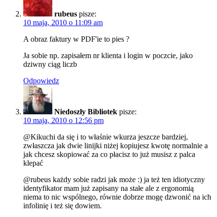
rubeus
pisze:
10 maja, 2010 o 11:09 am
A obraz faktury w PDF'ie to pies ?
Ja sobie np. zapisałem nr klienta i login w poczcie, jako
dziwny ciąg liczb
Odpowiedz
Niedoszły Bibliotek
pisze:
10 maja, 2010 o 12:56 pm
@Kikuchi da się i to właśnie wkurza jeszcze bardziej,
zwłaszcza jak dwie linijki niżej kopiujesz kwotę normalnie a
jak chcesz skopiować za co płacisz to już musisz z palca
klepać
@rubeus każdy sobie radzi jak może :) ja też ten idiotyczny
identyfikator mam już zapisany na stałe ale z ergonomią
niema to nic wspólnego, równie dobrze mogę dzwonić na ich
infolinię i też się dowiem.