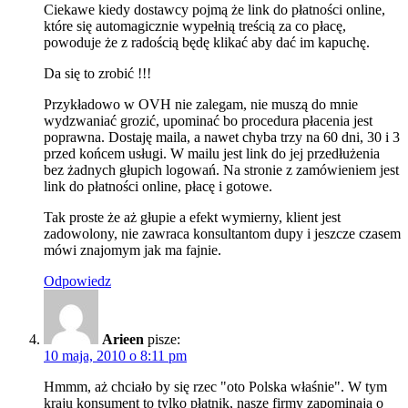
Ciekawe kiedy dostawcy pojmą że link do płatności online,
które się automagicznie wypełnią treścią za co płacę,
powoduje że z radością będę klikać aby dać im kapuchę.
Da się to zrobić !!!
Przykładowo w OVH nie zalegam, nie muszą do mnie
wydzwaniać grozić, upominać bo procedura płacenia jest
poprawna. Dostaję maila, a nawet chyba trzy na 60 dni, 30 i 3
przed końcem usługi. W mailu jest link do jej przedłużenia
bez żadnych głupich logowań. Na stronie z zamówieniem jest
link do płatności online, płacę i gotowe.
Tak proste że aż głupie a efekt wymierny, klient jest
zadowolony, nie zawraca konsultantom dupy i jeszcze czasem
mówi znajomym jak ma fajnie.
Odpowiedz
Arieen
pisze:
10 maja, 2010 o 8:11 pm
Hmmm, aż chciało by się rzec "oto Polska właśnie". W tym
kraju konsument to tylko płatnik, nasze firmy zapominają o