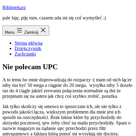
Przejdź
Bibliotekarz
do
pale faję, piję rum, czasem uda mi się coś wymyśleć ;)
treści
Menu
Zamknij
Strona główna
Dziękczynnik
Zachcianki
Nie polecam UPC
A to temu bo mnie doprowadzają do rozpaczy :( mam od nich łącze
niby ma być 50 mega a ciągnie do 20 mega, wysyłka niby 5 doszło
raz do 4 ciągle jakieś zerwania połączenia normalnie są dni że
przepinam się na astera jak chcę coś szybko zrobić. porażka.
Jak tylko skończy się umowa to spuszczam ich, ale nie tylko z
powodu jakości łącza, większym problemem dla mnie jest ich
sposób na oszczędności. Brak faktur które by przychodziły do
skrzynki pocztowej, qrw żeby choć na maila przychodziły. Spam o
nazwie magazyn na żądanie upc przechodzi przez filtr
antyspamowy a faktura którą ponoć mi wysyłają nie dociera.