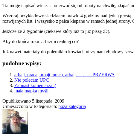
Tia mogę napisać wiele… oderwać się od roboty na chwilę, złapać o
Wczoraj przykładowo siedziałem prawie 4 godziny nad jedną prostą s
rozwijanych list i wszystko z palca klepane w ramach jednej strony.
Jeszcze ze 2 tygodnie (ciekawe który raz to już piszę :D).
Aby do końca roku… brzmi realniej co?
Już nawet materiały do polemiki o kosztach utrzymania/budowy serwe
podobne wpisy:
arbajt, praca, arbajt, praca, arbajt, …, …, PRZERWA
Nie polecam UPC
Zamiast komentarza :)
mała mapka myśli
Opublikowano
5 listopada, 2009
Umieszczono w kategoriach:
poza kategorią