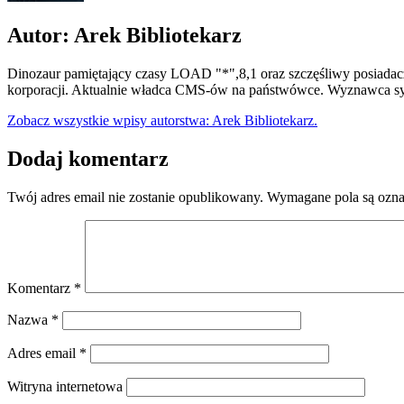
Autor: Arek Bibliotekarz
Dinozaur pamiętający czasy LOAD "*",8,1 oraz szczęśliwy posiadacz
korporacji. Aktualnie władca CMS-ów na państwówce. Wyznawca syn
Zobacz wszystkie wpisy autorstwa: Arek Bibliotekarz.
Dodaj komentarz
Twój adres email nie zostanie opublikowany.
Wymagane pola są ozn
Komentarz
*
Nazwa
*
Adres email
*
Witryna internetowa