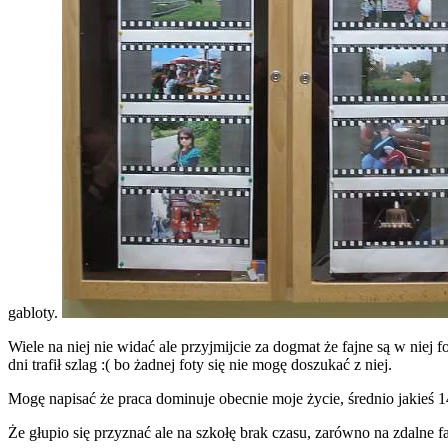
gabloty.
Wiele na niej nie widać ale przyjmijcie za dogmat że fajne są w niej f
dni trafił szlag :( bo żadnej foty się nie mogę doszukać z niej.
Mogę napisać że praca dominuje obecnie moje życie, średnio jakieś
Że głupio się przyznać ale na szkołę brak czasu, zarówno na zdalne fa