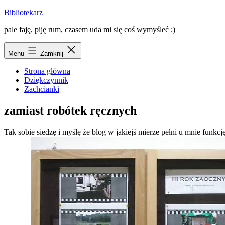
Przejdź
Bibliotekarz
do
pale faję, piję rum, czasem uda mi się coś wymyśleć ;)
treści
Menu
Zamknij
Strona główna
Dziękczynnik
Zachcianki
zamiast robótek ręcznych
Tak sobie siedzę i myślę że blog w jakiejś mierze pełni u mnie funk