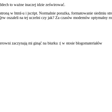
ddech to ważne inaczej idzie ześwirować.
troną w html-u i jscript. Normalnie porażka, formatowanie siedmiu st
 Qrw oszaleli na tej uczelni czy jak? Za czasów modemów optymalny roz
rowni zaczynają mi ginąć na biurku :( w stosie blogomateriałów