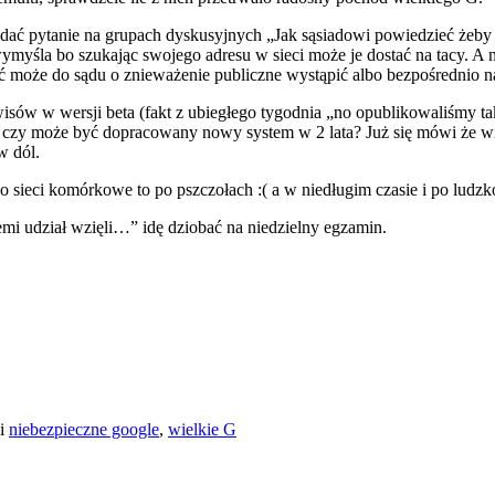
ać pytanie na grupach dyskusyjnych „Jak sąsiadowi powiedzieć żeby po
 zwymyśla bo szukając swojego adresu w sieci może je dostać na tacy. A 
ść może do sądu o znieważenie publiczne wystąpić albo bezpośrednio n
isów w wersji beta (fakt z ubiegłego tygodnia „no opublikowaliśmy ta
t czy może być dopracowany nowy system w 2 lata? Już się mówi że wi
w dól.
 o sieci komórkowe to po pszczołach :( a w niedługim czasie i po ludzko
i udział wzięli…” idę dziobać na niedzielny egzamin.
i
niebezpieczne google
,
wielkie G