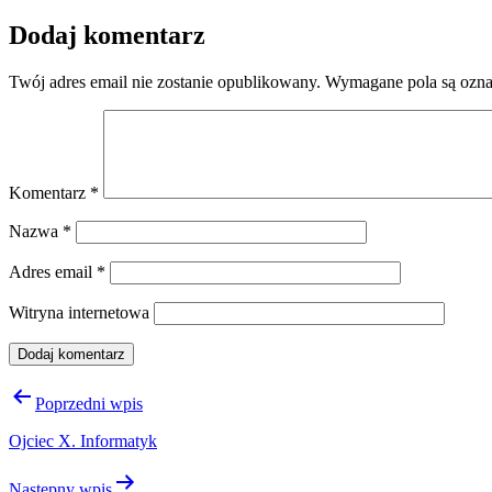
Dodaj komentarz
Twój adres email nie zostanie opublikowany.
Wymagane pola są ozn
Komentarz
*
Nazwa
*
Adres email
*
Witryna internetowa
Nawigacja
Poprzedni wpis
wpisu
Ojciec X. Informatyk
Następny wpis