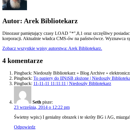
Autor: Arek Bibliotekarz
Dinozaur pamiętający czasy LOAD "*",8,1 oraz szczęśliwy posiadacz
korporacji. Aktualnie władca CMS-ów na państwówce. Wyznawca syn
Zobacz wszystkie wpisy autorstwa: Arek Bibliotekarz.
4 komentarze
Pingback: Niedoszły Bibliotekarz » Blog Archive » elektron
Pingback:
To papiery do IINiSB złożone | Niedoszły Bibliotek
Pingback:
11-11-11 11:11:11 | Niedoszły Bibliotekarz
Seth
pisze:
23 września, 2014 o 12:22 pm
Świetny wpis:) I genialny obrazek i te skróty BG i AG, miazga
Odpowiedz