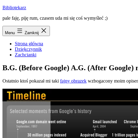
Przejdź
Bibliotekarz
do
pale faję, piję rum, czasem uda mi się coś wymyśleć ;)
treści
Menu
Zamknij
Strona główna
Dziękczynnik
Zachcianki
B.G. (Before Google) A.G. (After Google)
Ostatnio ktoś pokazał mi taki
fajny obrazek
wzbogacony moim opisem 