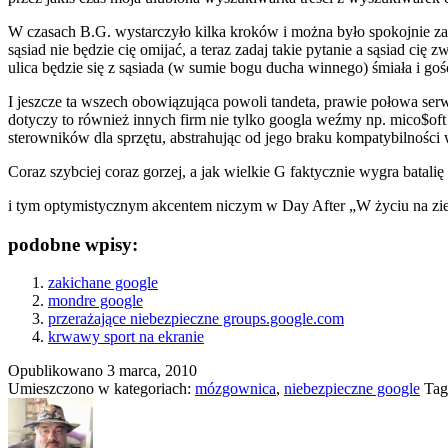
W czasach B.G. wystarczyło kilka kroków i można było spokojnie zad
sąsiad nie będzie cię omijać, a teraz zadaj takie pytanie a sąsiad cię
ulica będzie się z sąsiada (w sumie bogu ducha winnego) śmiała i go
I jeszcze ta wszech obowiązująca powoli tandeta, prawie połowa serw
dotyczy to również innych firm nie tylko googla weźmy np. mico$of
sterowników dla sprzętu, abstrahując od jego braku kompatybilności 
Coraz szybciej coraz gorzej, a jak wielkie G faktycznie wygra batalię
i tym optymistycznym akcentem niczym w Day After „W życiu na ziem
podobne wpisy:
zakichane google
mondre google
przerażające niebezpieczne groups.google.com
krwawy sport na ekranie
Opublikowano
3 marca, 2010
Umieszczono w kategoriach:
mózgownica
,
niebezpieczne google
Tag