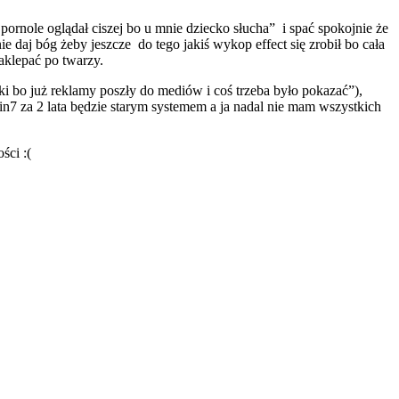
rnole oglądał ciszej bo u mnie dziecko słucha” i spać spokojnie że
nie daj bóg żeby jeszcze do tego jakiś wykop effect się zrobił bo cała
aklepać po twarzy.
ki bo już reklamy poszły do mediów i coś trzeba było pokazać”),
n7 za 2 lata będzie starym systemem a ja nadal nie mam wszystkich
ści :(