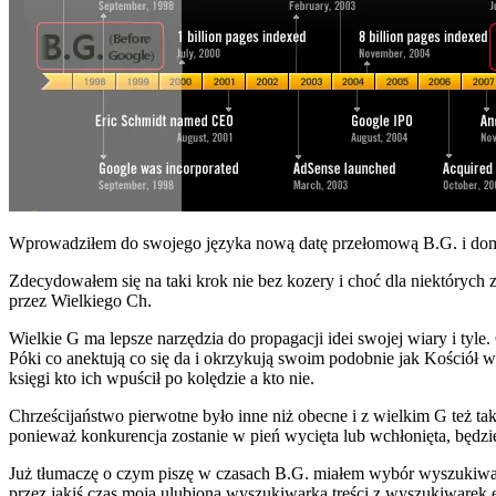
Wprowadziłem do swojego języka nową datę przełomową B.G. i domyśl
Zdecydowałem się na taki krok nie bez kozery i choć dla niektóry
przez Wielkiego Ch.
Wielkie G ma lepsze narzędzia do propagacji idei swojej wiary i tyle
Póki co anektują co się da i okrzykują swoim podobnie jak Kościół w
księgi kto ich wpuścił po kolędzie a kto nie.
Chrześcijaństwo pierwotne było inne niż obecne i z wielkim G też ta
ponieważ konkurencja zostanie w pień wycięta lub wchłonięta, będzie
Już tłumaczę o czym piszę w czasach B.G. miałem wybór wyszukiwarki s
przez jakiś czas moja ulubiona wyszukiwarka treści z wyszukiwarek e