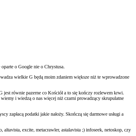
oparte o Google nie o Chrystusa.
prowadza wielkie G będą moim zdaniem większe niż te wprowadzone
 G jest równie pazerne co Kościół a to się kończy rozlewem krwi.
o wiemy i wiedzą o nas więcej niż czarni prowadzący skrupulatne
yscy zapłacą podatki jakie nałoży. Skończą się darmowe usługi a
avista, excite, metacrawler, astalavista ;) infoseek, netoskop, czy