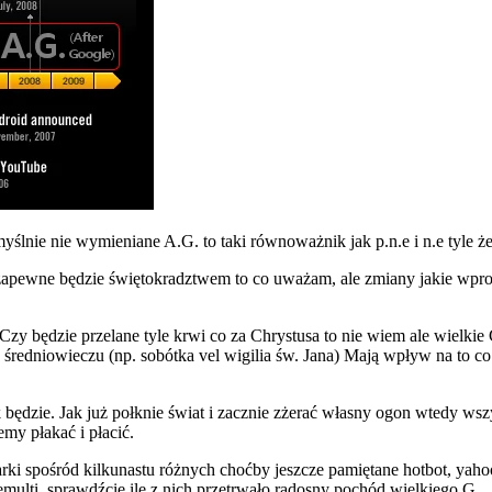
nie nie wymieniane A.G. to taki równoważnik jak p.n.e i n.e tyle że 
ch zapewne będzie świętokradztwem to co uważam, ale zmiany jakie w
. Czy będzie przelane tyle krwi co za Chrystusa to nie wiem ale wielkie
 średniowieczu (np. sobótka vel wigilia św. Jana) Mają wpływ na to c
k będzie. Jak już połknie świat i zacznie zżerać własny ogon wtedy wsz
my płakać i płacić.
pośród kilkunastu różnych choćby jeszcze pamiętane hotbot, yahoo, alt
multi, sprawdźcie ile z nich przetrwało radosny pochód wielkiego G.