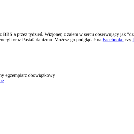
 BBS-a przez tydzień. Wizjoner, z żalem w sercu obserwujący jak "dz
ergii oraz Pastafarianizmu. Możesz go podglądać na
Facebooku
czy
iczny egzemplarz obowiązkowy
arz
!