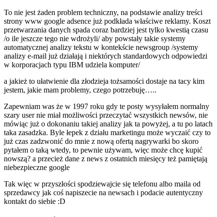
To nie jest żaden problem techniczny, na podstawie analizy treści
strony www google adsence już podkłada właściwe reklamy. Koszt
przetwarzania danych spada coraz bardziej jest tylko kwestią czasu
/o ile jeszcze tego nie wdrożyli/ aby powstały takie systemy
automatycznej analizy tekstu w kontekście newsgroup /systemy
analizy e-mail już działają i niektórych standardowych odpowiedzi
w korporacjach typu IBM udziela komputer/
a jakież to ułatwienie dla złodzieja tożsamości dostaje na tacy kim
jestem, jakie mam problemy, czego potrzebuję…..
Zapewniam was że w 1997 roku gdy te posty wysyłałem normalny
szary user nie miał możliwości przeczytać wszystkich newsów, nie
mówiąc już o dokonaniu takiej analizy jak ta powyżej, a tu po latach
taka zasadzka. Byle łepek z działu marketingu może wyczaić czy to
już czas zadzwonić do mnie z nową ofertą nagrywarki bo skoro
pytałem o taką wtedy, to pewnie używam, więc może chcę kupić
nowszą? a przecież dane z news z ostatnich miesięcy też pamiętają
niebezpieczne google
Tak więc w przyszłości spodziewajcie się telefonu albo maila od
sprzedawcy jak coś napiszecie na newsach i podacie autentyczny
kontakt do siebie :D