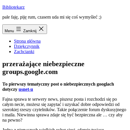
Przejdź
Bibliotekarz
do
pale faję, piję rum, czasem uda mi się coś wymyśleć ;)
treści
Menu
Zamknij
Strona główna
Dziękczynnik
Zachcianki
przerażające niebezpieczne
groups.google.com
To pierwszy tematyczny post o niebezpiecznych googlach
dotyczy
usnet-u
Fajna sprawa te serwery news, piszesz posta i rozchodzi się po
całym necie, możesz się zapytać i uzyskać dobre odpowiedzi od
szerokiej rzeszy czytelników. Takie połączenie forum dyskusyjnego
i maila. Niewinna sprawa zdaje się być bezpieczna ale … czy aby
na pewno?
Jedna z pierwszych wielkich usług sieci, oferuje tysiące