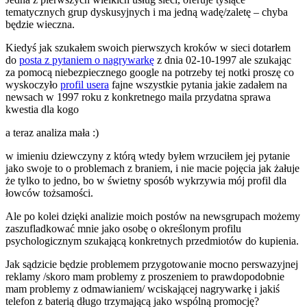
tematycznych grup dyskusyjnych i ma jedną wadę/zaletę – chyba
będzie wieczna.
Kiedyś jak szukałem swoich pierwszych kroków w sieci dotarłem
do
posta z pytaniem o nagrywarkę
z dnia 02-10-1997 ale szukając
za pomocą niebezpiecznego google na potrzeby tej notki proszę co
wyskoczyło
profil usera
fajne wszystkie pytania jakie zadałem na
newsach w 1997 roku z konkretnego maila przydatna sprawa
kwestia dla kogo
a teraz analiza mała :)
w imieniu dziewczyny z którą wtedy byłem wrzuciłem jej pytanie
jako swoje to o problemach z braniem, i nie macie pojęcia jak żałuje
że tylko to jedno, bo w świetny sposób wykrzywia mój profil dla
łowców tożsamości.
Ale po kolei dzięki analizie moich postów na newsgrupach możemy
zaszufladkować mnie jako osobę o określonym profilu
psychologicznym szukającą konkretnych przedmiotów do kupienia.
Jak sądzicie będzie problemem przygotowanie mocno perswazyjnej
reklamy /skoro mam problemy z proszeniem to prawdopodobnie
mam problemy z odmawianiem/ wciskającej nagrywarkę i jakiś
telefon z baterią długo trzymającą jako wspólną promocję?