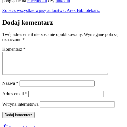
podglądać na
Facebooku
czy
linkedin
Zobacz wszystkie wpisy autorstwa: Arek Bibliotekarz.
Dodaj komentarz
Twój adres email nie zostanie opublikowany.
Wymagane pola są
oznaczone
*
Komentarz
*
Nazwa
*
Adres email
*
Witryna internetowa
Nawigacja