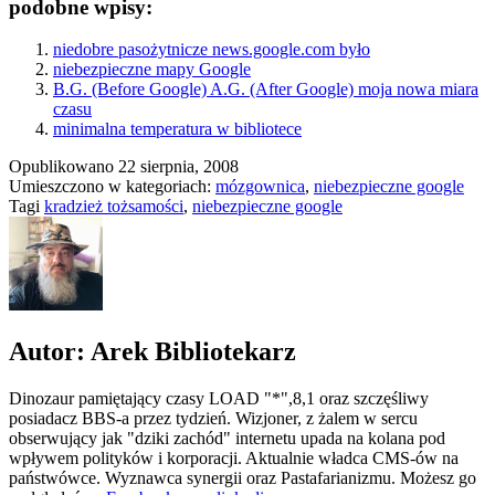
podobne wpisy:
niedobre pasożytnicze news.google.com było
niebezpieczne mapy Google
B.G. (Before Google) A.G. (After Google) moja nowa miara
czasu
minimalna temperatura w bibliotece
Opublikowano
22 sierpnia, 2008
Umieszczono w kategoriach:
mózgownica
,
niebezpieczne google
Tagi
kradzież tożsamości
,
niebezpieczne google
Autor: Arek Bibliotekarz
Dinozaur pamiętający czasy LOAD "*",8,1 oraz szczęśliwy
posiadacz BBS-a przez tydzień. Wizjoner, z żalem w sercu
obserwujący jak "dziki zachód" internetu upada na kolana pod
wpływem polityków i korporacji. Aktualnie władca CMS-ów na
państwówce. Wyznawca synergii oraz Pastafarianizmu. Możesz go