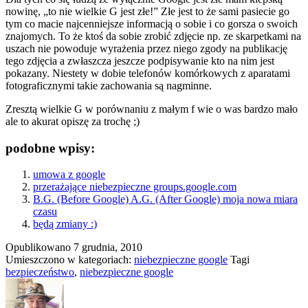
nowinę, „to nie wielkie G jest złe!” Złe jest to że sami pasiecie go
tym co macie najcenniejsze informacją o sobie i co gorsza o swoich
znajomych. To że ktoś da sobie zrobić zdjęcie np. ze skarpetkami na
uszach nie powoduje wyrażenia przez niego zgody na publikację
tego zdjęcia a zwłaszcza jeszcze podpisywanie kto na nim jest
pokazany. Niestety w dobie telefonów komórkowych z aparatami
fotograficznymi takie zachowania są nagminne.
Zresztą wielkie G w porównaniu z małym f wie o was bardzo mało
ale to akurat opiszę za trochę ;)
podobne wpisy:
umowa z google
przerażające niebezpieczne groups.google.com
B.G. (Before Google) A.G. (After Google) moja nowa miara
czasu
będą zmiany :)
Opublikowano
7 grudnia, 2010
Umieszczono w kategoriach:
niebezpieczne google
Tagi
bezpieczeństwo
,
niebezpieczne google