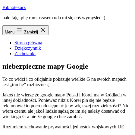
Przejdź
Bibliotekarz
do
pale faję, piję rum, czasem uda mi się coś wymyśleć ;)
treści
Menu
Zamknij
Strona główna
Dziękczynnik
Zachcianki
niebezpieczne mapy Google
To co widzi i co oficjalnie pokazuje wielkie G na swoich mapach
jest „trochę” rozbieżne :]
Jakoś nie wierzę że google mapy Polski i Korei ma w źródłach w
innej dokładności. Ponieważ nikt z Korei płn się nie będzie
reklamował to poco udostępniać je w większej rozdzielczości? Nie
wiem czemu ale jakoś ludzie sądzą że im się należy dostawać od
wielkiego G a nie że google chce zarobić.
Rozumiem zachowanie prywatności jednostek wojskowych UE