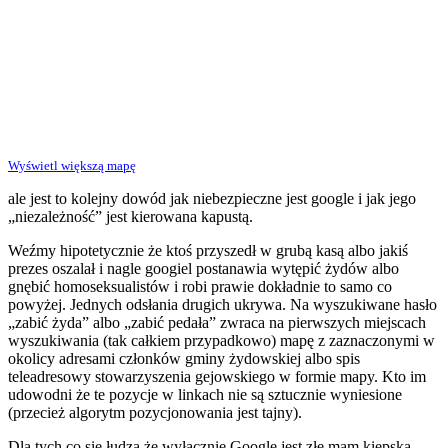
Wyświetl większą mapę
ale jest to kolejny dowód jak niebezpieczne jest google i jak jego
„niezależność” jest kierowana kapustą.
Weźmy hipotetycznie że ktoś przyszedł w grubą kasą albo jakiś
prezes oszalał i nagle googiel postanawia wytępić żydów albo
gnębić homoseksualistów i robi prawie dokładnie to samo co
powyżej. Jednych odsłania drugich ukrywa. Na wyszukiwane hasło
„zabić żyda” albo „zabić pedała” zwraca na pierwszych miejscach
wyszukiwania (tak całkiem przypadkowo) mapę z zaznaczonymi w
okolicy adresami członków gminy żydowskiej albo spis
teleadresowy stowarzyszenia gejowskiego w formie mapy. Kto im
udowodni że te pozycje w linkach nie są sztucznie wyniesione
(przecież algorytm pozycjonowania jest tajny).
Dla tych co się łudzą że wyłącznie Google jest złe mam kiepską