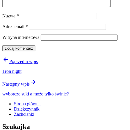
Nazwa
*
Adres email
*
Witryna internetowa
Nawigacja
Poprzedni wpis
wpisu
Tron night
Następny wpis
wyborcze suki a może tylko świnie?
Strona główna
Dziękczynnik
Zachcianki
Szukajka