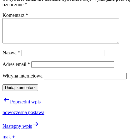
oznaczone
*
Komentarz
*
Nazwa
*
Adres email
*
Witryna internetowa
Nawigacja
Poprzedni wpis
wpisu
nowoczesna postawa
Następny wpis
mak +