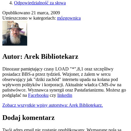
Odpowiedzialność za słowa
Opublikowano
21 marca, 2009
Umieszczono w kategoriach:
mózgownica
Autor: Arek Bibliotekarz
Dinozaur pamiętający czasy LOAD "*",8,1 oraz szczęśliwy
posiadacz BBS-a przez tydzień. Wizjoner, z żalem w sercu
obserwujący jak "dziki zachód" internetu upada na kolana pod
wpływem polityków i korporacji. Aktualnie władca CMS-ów na
państwówce. Wyznawca synergii oraz Pastafarianizmu. Możesz go
podglądać na
Facebooku
czy
linkedin
Zobacz wszystkie wpisy autorstwa: Arek Bibliotekarz.
Dodaj komentarz
Twój adres email nie zostanie opublikowany.
Wymagane pola są