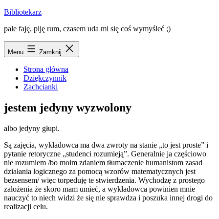
Przejdź
Bibliotekarz
do
pale faję, piję rum, czasem uda mi się coś wymyśleć ;)
treści
Menu
Zamknij
Strona główna
Dziękczynnik
Zachcianki
jestem jedyny wyzwolony
albo jedyny głupi.
Są zajęcia, wykładowca ma dwa zwroty na stanie „to jest proste” i
pytanie retoryczne „studenci rozumieją”. Generalnie ja częściowo
nie rozumiem /bo moim zdaniem tłumaczenie humanistom zasad
działania logicznego za pomocą wzorów matematycznych jest
bezsensem/ więc torpeduję te stwierdzenia. Wychodzę z prostego
założenia że skoro mam umieć, a wykładowca powinien mnie
nauczyć to niech widzi że się nie sprawdza i poszuka innej drogi do
realizacji celu.