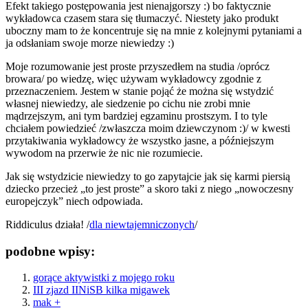
Efekt takiego postępowania jest nienajgorszy :) bo faktycznie
wykładowca czasem stara się tłumaczyć. Niestety jako produkt
uboczny mam to że koncentruje się na mnie z kolejnymi pytaniami a
ja odsłaniam swoje morze niewiedzy :)
Moje rozumowanie jest proste przyszedłem na studia /oprócz
browara/ po wiedzę, więc używam wykładowcy zgodnie z
przeznaczeniem. Jestem w stanie pojąć że można się wstydzić
własnej niewiedzy, ale siedzenie po cichu nie zrobi mnie
mądrzejszym, ani tym bardziej egzaminu prostszym. I to tyle
chciałem powiedzieć /zwłaszcza moim dziewczynom :)/ w kwesti
przytakiwania wykładowcy że wszystko jasne, a późniejszym
wywodom na przerwie że nic nie rozumiecie.
Jak się wstydzicie niewiedzy to go zapytajcie jak się karmi piersią
dziecko przecież „to jest proste” a skoro taki z niego „nowoczesny
europejczyk” niech odpowiada.
Riddiculus działa! /
dla niewtajemniczonych
/
podobne wpisy:
gorące aktywistki z mojego roku
III zjazd IINiSB kilka migawek
mak +