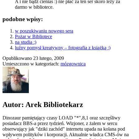
A i nie bądź cienias :) nie płać za ten ser skoro leży za
darmo w bibliotece.
podobne wpisy:
w poszukiwaniu nowego sera
Pożar w Bibliotece
na studia :)
luźny pomysł kreatywny – fotografia z książką :)
Opublikowano
23 lutego, 2009
Umieszczono w kategoriach:
mózgownica
Autor: Arek Bibliotekarz
Dinozaur pamiętający czasy LOAD "*",8,1 oraz szczęśliwy
posiadacz BBS-a przez tydzień. Wizjoner, z żalem w sercu
obserwujący jak "dziki zachód" internetu upada na kolana pod
wpływem polityków i korporacji. Aktualnie władca CMS-ów na