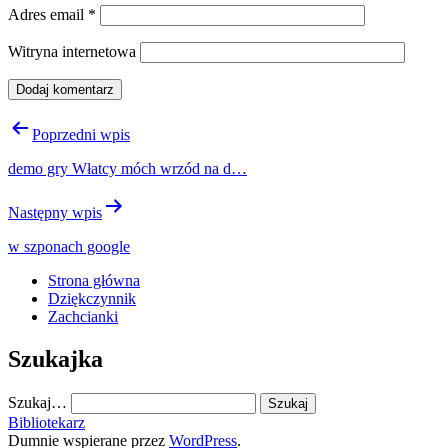
Adres email
*
Witryna internetowa
Nawigacja
Poprzedni wpis
wpisu
demo gry Włatcy móch wrzód na d…
Następny wpis
w szponach google
Strona główna
Dziękczynnik
Zachcianki
Szukajka
Szukaj…
Bibliotekarz
Dumnie wspierane przez
WordPress
.