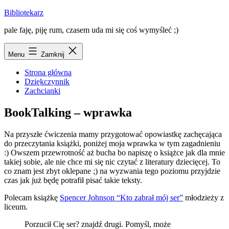
Przejdź
Bibliotekarz
do
pale faję, piję rum, czasem uda mi się coś wymyśleć ;)
treści
Menu
Zamknij
Strona główna
Dziękczynnik
Zachcianki
BookTalking – wprawka
Na przyszłe ćwiczenia mamy przygotować opowiastkę zachęcająca
do przeczytania książki, poniżej moja wprawka w tym zagadnieniu
:) Owszem przewrotność aż bucha bo napiszę o książce jak dla mnie
takiej sobie, ale nie chce mi się nic czytać z literatury dziecięcej. To
co znam jest zbyt oklepane ;) na wyzwania tego poziomu przyjdzie
czas jak już będę potrafił pisać takie teksty.
Polecam książkę
Spencer Johnson “Kto zabrał mój ser”
młodzieży z
liceum.
Porzucił Cię ser? znajdź drugi. Pomyśl, może