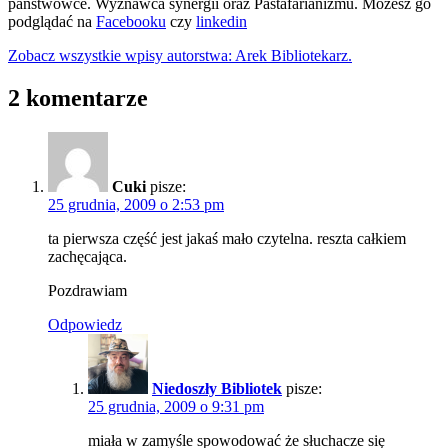
państwówce. Wyznawca synergii oraz Pastafarianizmu. Możesz go
podglądać na
Facebooku
czy
linkedin
Zobacz wszystkie wpisy autorstwa: Arek Bibliotekarz.
2 komentarze
Cuki
pisze:
25 grudnia, 2009 o 2:53 pm
ta pierwsza część jest jakaś mało czytelna. reszta całkiem
zachęcająca.
Pozdrawiam
Odpowiedz
Niedoszły Bibliotek
pisze:
25 grudnia, 2009 o 9:31 pm
miała w zamyśle spowodować że słuchacze się