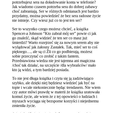
potrzebujesz sera na doładowanie konta w telefonie?
Jak wiadomo czasem potrzeba sera do dobrej zabawy
choć zabraniają. Ser w różnych odmianach jest bardzo
przydatny, można powiedzieć że bez sera radosne życie
nie istnieje. Czy wiesz już co to jest ten ser?
Ser to wszystko czego możesz chcieć, a książka
Spencer-a Johnson “Kto zabrał mój ser” powie ci jak
go znaleźć, skąd widzieć że ten ser co masz już
śmierdzi? Warto rozejrzeć się za nowym serem aby nie
wylądować jak żałosny Zastałek. Tak, mieć ser to coś
pięknego…, ale są ci Źli co go podbierają, możesz
sobie przeczytać co zrobić z takim fantem.
Przedstawiona wiedza nie jest tajemna ani magiczna
/choć tak działa/, na szczęście /dla wybrańców/ mało
kto ją widzi, a tym bardziej posiada.
To nie jest długa książka i czyta się ją zadziwiająco
szybko, ale dzięki niej będziesz wiedzieć jak być na
topie i wcale niekoniecznie będąc trendasem. Nie wiem
czy autor mówi prawdę w materii że książka uratowała
komuś życie, ale wiem że z tej opowieści o ludziach i
myszach wyciąga się bezsporne korzyści i niejednemu
zmieniła życie.