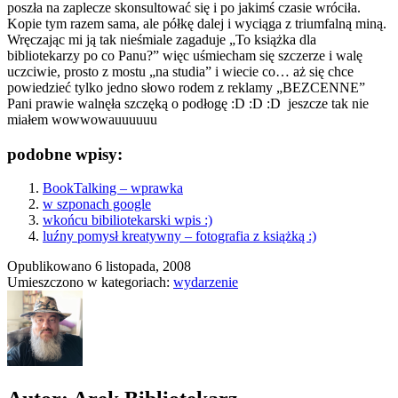
poszła na zaplecze skonsultować się i po jakimś czasie wróciła.
Kopie tym razem sama, ale półkę dalej i wyciąga z triumfalną miną.
Wręczając mi ją tak nieśmiale zagaduje „To książka dla
bibliotekarzy po co Panu?” więc uśmiecham się szczerze i walę
uczciwie, prosto z mostu „na studia” i wiecie co… aż się chce
powiedzieć tylko jedno słowo rodem z reklamy „BEZCENNE”
Pani prawie walnęła szczęką o podłogę :D :D :D jeszcze tak nie
miałem wowwowauuuuuu
podobne wpisy:
BookTalking – wprawka
w szponach google
wkońcu bibiliotekarski wpis :)
luźny pomysł kreatywny – fotografia z książką :)
Opublikowano
6 listopada, 2008
Umieszczono w kategoriach:
wydarzenie