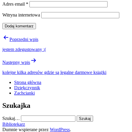
Adres email
*
Witryna internetowa
Nawigacja
Poprzedni wpis
wpisu
jestem zdegustowany :(
Następny wpis
kolejne kilka adresów gdzie są legalne darmowe książki
Strona główna
Dziękczynnik
Zachcianki
Szukajka
Szukaj…
Bibliotekarz
Dumnie wspierane przez
WordPress
.