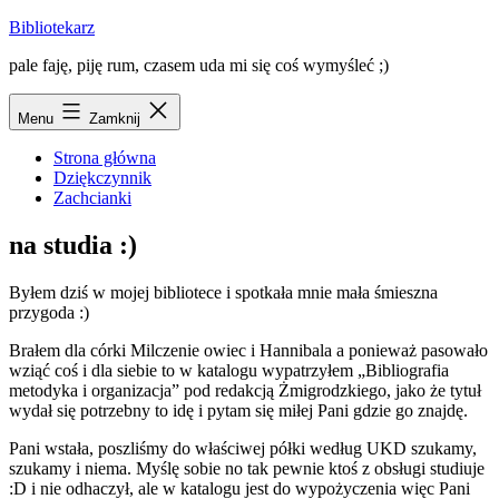
Przejdź
Bibliotekarz
do
pale faję, piję rum, czasem uda mi się coś wymyśleć ;)
treści
Menu
Zamknij
Strona główna
Dziękczynnik
Zachcianki
na studia :)
Byłem dziś w mojej bibliotece i spotkała mnie mała śmieszna
przygoda :)
Brałem dla córki Milczenie owiec i Hannibala a ponieważ pasowało
wziąć coś i dla siebie to w katalogu wypatrzyłem „Bibliografia
metodyka i organizacja” pod redakcją Żmigrodzkiego, jako że tytuł
wydał się potrzebny to idę i pytam się miłej Pani gdzie go znajdę.
Pani wstała, poszliśmy do właściwej półki według UKD szukamy,
szukamy i niema. Myślę sobie no tak pewnie ktoś z obsługi studiuje
:D i nie odhaczył, ale w katalogu jest do wypożyczenia więc Pani