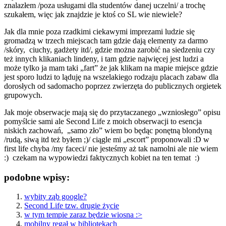
znalazłem /poza usługami dla studentów danej uczelni/ a trochę
szukałem, więc jak znajdzie je ktoś co SL wie niewiele?
Jak dla mnie poza rzadkimi ciekawymi imprezami ludzie się
gromadzą w trzech miejscach tam gdzie dają elementy za darmo
/skóry, ciuchy, gadżety itd/, gdzie można zarobić na siedzeniu czy
też innych klikaniach lindeny, i tam gdzie najwięcej jest ludzi a
może tylko ja mam taki „fart” że jak klikam na mapie miejsce gdzie
jest sporo ludzi to ląduję na wszelakiego rodzaju placach zabaw dla
dorosłych od sadomacho poprzez zwierzęta do publicznych orgietek
grupowych.
Jak moje obserwacje mają się do przytaczanego „wzniosłego” opisu
pomyślcie sami ale Second Life z moich obserwacji to esencja
niskich zachowań, „samo zło” wiem bo będąc ponętną blondyną
/rudą, siwą itd też byłem ;)/ ciągle mi „escort” proponowali :D w
first life chyba /my faceci/ nie jesteśmy aż tak namolni ale nie wiem
:) czekam na wypowiedzi faktycznych kobiet na ten temat :)
podobne wpisy:
wybity ząb google?
Second Life tzw. drugie życie
w tym tempie zaraz będzie wiosna :>
mobilny regał w bibliotekach