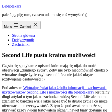
Przejdź
Bibliotekarz
do
pale faję, piję rum, czasem uda mi się coś wymyśleć ;)
treści
Menu
Zamknij
Strona główna
Dziękczynnik
Zachcianki
Second Life pusta kraina możliwości
Często się spotykam z opisami które mają się nijak do moich
obserwacji „drugiego życia”. Żeby nie było niedomówień chodzi o
wirtualne drugie życie czyli second life a nie jakieś ukryte
rozdwojenie osobowości ;)
Pod adresem
Wirtualny świat jako źródło informacji – zachowania
użytkowników Second Life i możliwości dla bibliotekarzy
jest fajny
długi artykuł o tym jak na zachodzie widzą Second Life ale moim
zdaniem to bardziej wizja jakie może być to drugie życie i co może
oferować a nie rzeczywistość. Z tym że pod awatarem może się
ukrywać każdy /wiem testowałem różne/ i nawet biały dostanie się