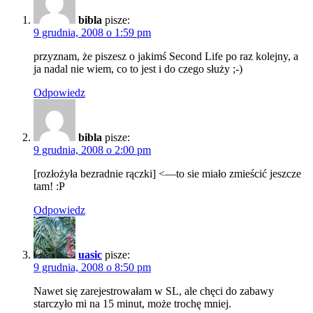
bibla
pisze:
9 grudnia, 2008 o 1:59 pm
przyznam, że piszesz o jakimś Second Life po raz kolejny, a
ja nadal nie wiem, co to jest i do czego służy ;-)
Odpowiedz
bibla
pisze:
9 grudnia, 2008 o 2:00 pm
[rozłożyła bezradnie rączki] <—to sie miało zmieścić jeszcze
tam! :P
Odpowiedz
uasic
pisze:
9 grudnia, 2008 o 8:50 pm
Nawet się zarejestrowałam w SL, ale chęci do zabawy
starczyło mi na 15 minut, może trochę mniej.