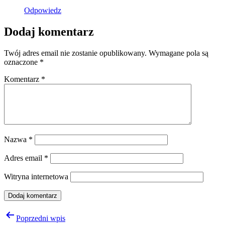
Odpowiedz
Dodaj komentarz
Twój adres email nie zostanie opublikowany.
Wymagane pola są
oznaczone
*
Komentarz
*
Nazwa
*
Adres email
*
Witryna internetowa
Nawigacja
Poprzedni wpis