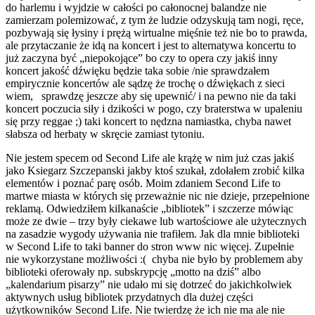
do harlemu i wyjdzie w całości po całonocnej balandze nie
zamierzam polemizować, z tym że ludzie odzyskują tam nogi, ręce,
pozbywają się łysiny i prężą wirtualne mięśnie też nie bo to prawda,
ale przytaczanie że idą na koncert i jest to alternatywa koncertu to
już zaczyna być „niepokojące” bo czy to opera czy jakiś inny
koncert jakość dźwięku będzie taka sobie /nie sprawdzałem
empirycznie koncertów ale sądzę że trochę o dźwiękach z sieci
wiem, sprawdzę jeszcze aby się upewnić/ i na pewno nie da taki
koncert poczucia siły i dzikości w pogo, czy braterstwa w upaleniu
się przy reggae ;) taki koncert to nędzna namiastka, chyba nawet
słabsza od herbaty w skręcie zamiast tytoniu.
Nie jestem specem od Second Life ale krążę w nim już czas jakiś
jako Ksiegarz Szczepanski jakby ktoś szukał, zdołałem zrobić kilka
elementów i poznać parę osób. Moim zdaniem Second Life to
martwe miasta w których się przeważnie nic nie dzieje, przepełnione
reklamą. Odwiedziłem kilkanaście „bibliotek” i szczerze mówiąc
może ze dwie – trzy były ciekawe lub wartościowe ale użytecznych
na zasadzie wygody używania nie trafiłem. Jak dla mnie biblioteki
w Second Life to taki banner do stron www nic więcej. Zupełnie
nie wykorzystane możliwości :( chyba nie było by problemem aby
biblioteki oferowały np. subskrypcję „motto na dziś” albo
„kalendarium pisarzy” nie udało mi się dotrzeć do jakichkolwiek
aktywnych usług bibliotek przydatnych dla dużej części
użytkowników Second Life. Nie twierdzę że ich nie ma ale nie