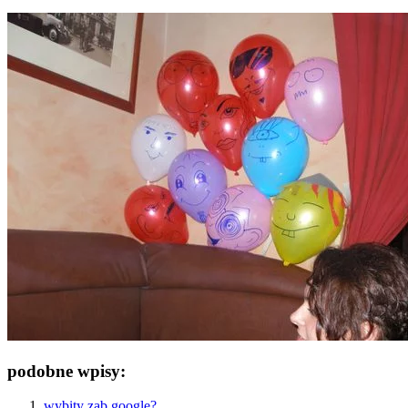
podobne wpisy:
wybity ząb google?