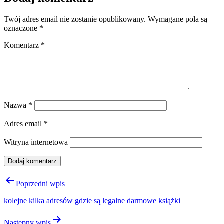
Twój adres email nie zostanie opublikowany.
Wymagane pola są
oznaczone
*
Komentarz
*
Nazwa
*
Adres email
*
Witryna internetowa
Nawigacja
Poprzedni wpis
wpisu
kolejne kilka adresów gdzie są legalne darmowe książki
Następny wpis