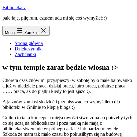
Przejdź
Bibliotekarz
do
pale faję, piję rum, czasem uda mi się coś wymyśleć ;)
treści
Menu
Zamknij
Strona główna
Dziękczynnik
Zachcianki
w tym tempie zaraz będzie wiosna :>
Chorera czas znów mi przyspieszył w sobotę było małe balowanko
a już w niedzielę praca, dzisiaj praca, jutro praca, pojutrze praca,
…… praca, aż do piątku kiedy to jest zjazd :).
A ja znów zamiast siedzieć i przepisywać co wymyśliłem dla
biblioteki w Gnilnie to klepię bloga :)
Gnilno to taka koncepcja miejscowości stworzona na potrzeby tych
co się uczą na bibliotekarza i poza nauką nie mają z
bibliotekarstwem nic wspólnego /jak ja/ lub bardzo niewiele.
Szkoda że mam tak mało czasu bo pokusiłbym się na budowę