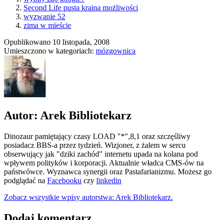
Second Life pusta kraina możliwości
wyzwanie 52
zima w mieście
Opublikowano
10 listopada, 2008
Umieszczono w kategoriach:
mózgownica
Autor: Arek Bibliotekarz
Dinozaur pamiętający czasy LOAD "*",8,1 oraz szczęśliwy
posiadacz BBS-a przez tydzień. Wizjoner, z żalem w sercu
obserwujący jak "dziki zachód" internetu upada na kolana pod
wpływem polityków i korporacji. Aktualnie władca CMS-ów na
państwówce. Wyznawca synergii oraz Pastafarianizmu. Możesz go
podglądać na
Facebooku
czy
linkedin
Zobacz wszystkie wpisy autorstwa: Arek Bibliotekarz.
Dodaj komentarz