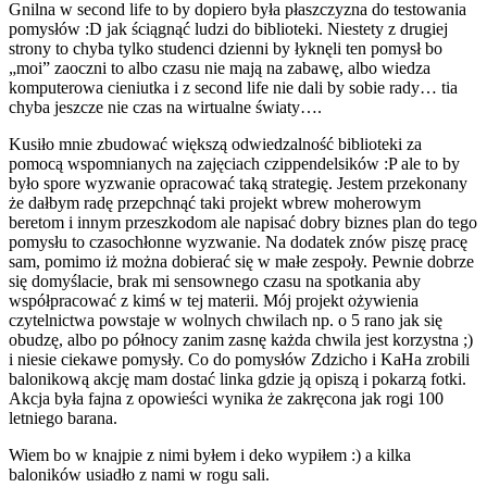
Gnilna w second life to by dopiero była płaszczyzna do testowania
pomysłów :D jak ściągnąć ludzi do biblioteki. Niestety z drugiej
strony to chyba tylko studenci dzienni by łyknęli ten pomysł bo
„moi” zaoczni to albo czasu nie mają na zabawę, albo wiedza
komputerowa cieniutka i z second life nie dali by sobie rady… tia
chyba jeszcze nie czas na wirtualne światy….
Kusiło mnie zbudować większą odwiedzalność biblioteki za
pomocą wspomnianych na zajęciach czippendelsików :P ale to by
było spore wyzwanie opracować taką strategię. Jestem przekonany
że dałbym radę przepchnąć taki projekt wbrew moherowym
beretom i innym przeszkodom ale napisać dobry biznes plan do tego
pomysłu to czasochłonne wyzwanie. Na dodatek znów piszę pracę
sam, pomimo iż można dobierać się w małe zespoły. Pewnie dobrze
się domyślacie, brak mi sensownego czasu na spotkania aby
współpracować z kimś w tej materii. Mój projekt ożywienia
czytelnictwa powstaje w wolnych chwilach np. o 5 rano jak się
obudzę, albo po północy zanim zasnę każda chwila jest korzystna ;)
i niesie ciekawe pomysły. Co do pomysłów Zdzicho i KaHa zrobili
balonikową akcję mam dostać linka gdzie ją opiszą i pokarzą fotki.
Akcja była fajna z opowieści wynika że zakręcona jak rogi 100
letniego barana.
Wiem bo w knajpie z nimi byłem i deko wypiłem :) a kilka
baloników usiadło z nami w rogu sali.