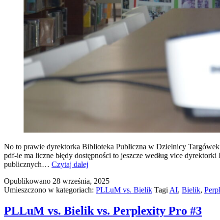
No to prawie dyrektorka Biblioteka Publiczna w Dzielnicy Targówek 
pdf-ie ma liczne błędy dostępności to jeszcze według vice dyrektorki
AI
publicznych…
Czytaj dalej
jako
Opublikowano
28 września, 2025
wsparcie
Umieszczono w kategoriach:
PLLuM vs. Bielik
Tagi
AI
,
Bielik
,
Perpl
prawne.
PLLuM vs. Bielik vs. Perplexity Pro #3