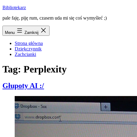
Przejdź
Bibliotekarz
do
pale faję, piję rum, czasem uda mi się coś wymyśleć ;)
treści
Menu
Zamknij
Strona główna
Dziękczynnik
Zachcianki
Tag:
Perplexity
Głupoty AI :/