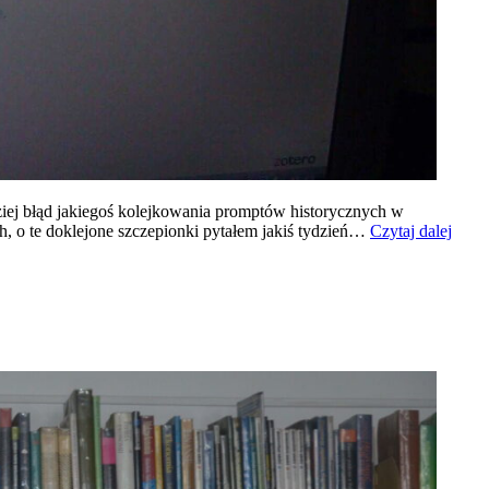
rdziej błąd jakiegoś kolejkowania promptów historycznych w
Głup
h, o te doklejone szczepionki pytałem jakiś tydzień…
Czytaj dalej
AI
:/