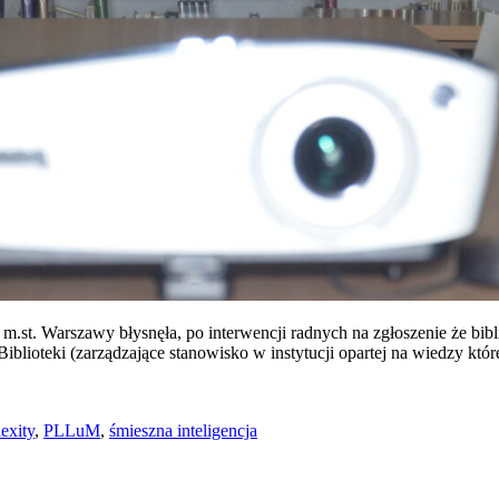
m.st. Warszawy błysnęła, po interwencji radnych na zgłoszenie że bi
 Biblioteki (zarządzające stanowisko w instytucji opartej na wiedzy kt
exity
,
PLLuM
,
śmieszna inteligencja