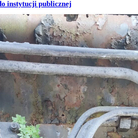
Pro
o instytucji publicznej
#3