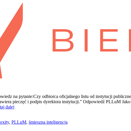
dz na pytanie:Czy odbiorca oficjalnego listu od instytucji publiczn
zawiera pieczęć i podpis dyrektora instytucji.” Odpowiedź PLLuM J
PLLuM
aj dalej
vs.
Bielik
exity
,
PLLuM
,
śmieszna inteligencja
vs.
Perplexity