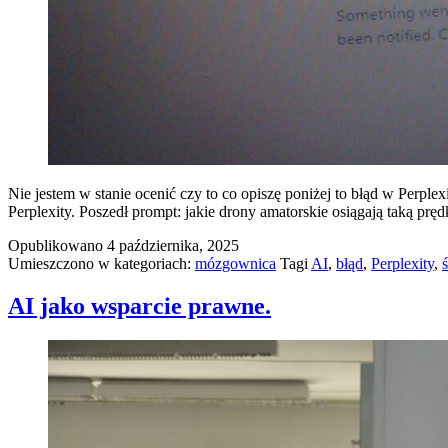
Nie jestem w stanie ocenić czy to co opiszę poniżej to błąd w Perple
Perplexity. Poszedł prompt: jakie drony amatorskie osiągają taką pr
Opublikowano
4 października, 2025
Umieszczono w kategoriach:
mózgownica
Tagi
AI
,
błąd
,
Perplexity
,
AI jako wsparcie prawne.