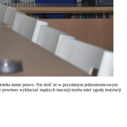
blioteka łamie prawo. Nie dość że w przysłanym jednostronicowym
óre powinno wykluczać mądrych inaczej) trzeba mieć zgodę instytucji