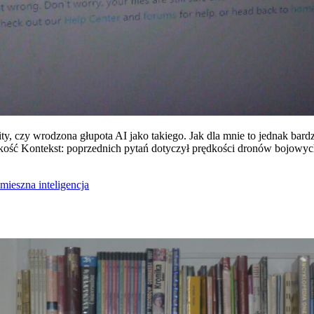
xity, czy wrodzona głupota AI jako takiego. Jak dla mnie to jednak ba
ędkość Kontekst: poprzednich pytań dotyczył prędkości dronów bojowyc
śmieszna inteligencja