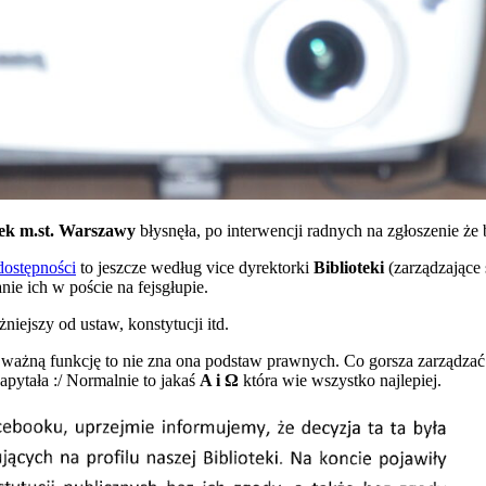
wek m.st. Warszawy
błysnęła, po interwencji radnych na zgłoszenie że 
dostępności
to jeszcze według vice dyrektorki
Biblioteki
(zarządzające 
nie ich w poście na fejsgłupie.
niejszy od ustaw, konstytucji itd.
 ważną funkcję to nie zna ona podstaw prawnych. Co gorsza zarządzać t
zapytała :/ Normalnie to jakaś
Α i Ω
która wie wszystko najlepiej.