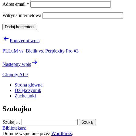
Adres email
*
Witryna internetowa
Nawigacja
Poprzedni wpis
wpisu
PLLuM vs. Bielik vs. Perplexity Pro #3
Następny wpis
Głupoty AI :/
Strona główna
Dziękczynnik
Zachcianki
Szukajka
Szukaj…
Bibliotekarz
Dumnie wspierane przez
WordPress
.