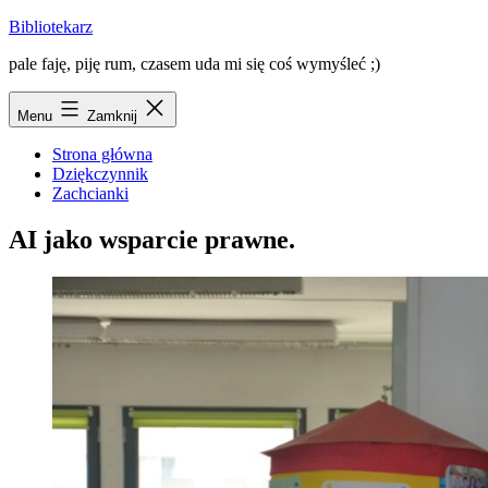
Przejdź
Bibliotekarz
do
pale faję, piję rum, czasem uda mi się coś wymyśleć ;)
treści
Menu
Zamknij
Strona główna
Dziękczynnik
Zachcianki
AI jako wsparcie prawne.