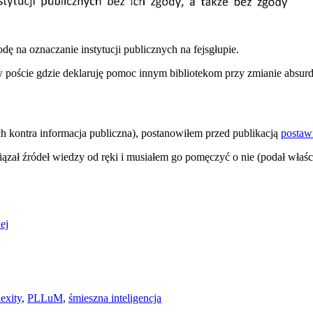
odę na oznaczanie instytucji publicznych na fejsgłupie.
w poście gdzie deklaruję pomoc innym bibliotekom przy zmianie absurd
 kontra informacja publiczna), postanowiłem przed publikacją
postaw
ązał źródeł wiedzy od ręki i musiałem go pomęczyć o nie (podał właści
ej
exity
,
PLLuM
,
śmieszna inteligencja