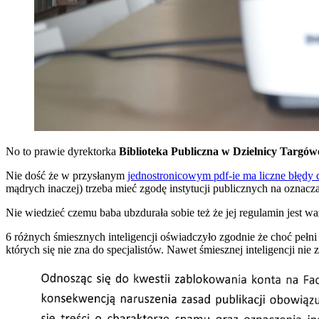
No to prawie dyrektorka
Biblioteka Publiczna w Dzielnicy Targó
Nie dość że w przysłanym
jednostronicowym pdf-ie ma liczne błędy 
mądrych inaczej) trzeba mieć zgodę instytucji publicznych na oznacza
Nie wiedzieć czemu baba ubzdurała sobie też że jej regulamin jest waż
6 różnych śmiesznych inteligencji oświadczyło zgodnie że choć pełni
których się nie zna do specjalistów. Nawet śmiesznej inteligencji nie 