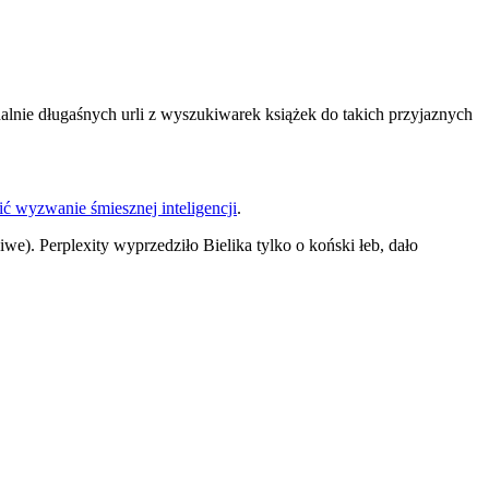
alnie długaśnych urli z wyszukiwarek książek do takich przyjaznych
ić wyzwanie śmiesznej inteligencji
.
we). Perplexity wyprzedziło Bielika tylko o koński łeb, dało