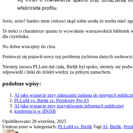
Serio, serio? bardzo mnie ciekawi skąd sobie uroiła że trzeba mieć zg
Te treści o charakterze spamu to wywołanie warszawskich bibliotek 
dla czytelnika.
No dobra wracajmy do clou.
Ponieważ się pojawił nowy typ problemu (ochrona danych osobowych
Niestety znowu PLLum dał ciała, Bielik był spoko, niestety nie podwi
odpowiedź i linki do źródeł wiedzy za jednym zamachem.
podobne wpisy:
AI jako wsparcie przy zgłaszaniu żądania do instytucji publiczn
PLLuM vs. Bielik vs. Perplexity Pro #3
AI jako wsparcie przy pozyskiwaniu informacji publicznej
konferencja w IINiSB
Opublikowano
28 września, 2025
Umieszczono w kategoriach:
PLLuM vs. Bielik
Tagi
AI
,
Bielik
,
Perpl