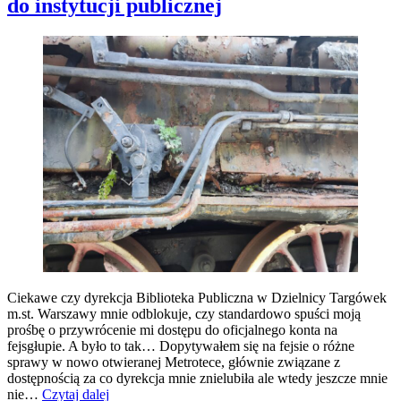
do instytucji publicznej
Ciekawe czy dyrekcja Biblioteka Publiczna w Dzielnicy Targówek
m.st. Warszawy mnie odblokuje, czy standardowo spuści moją
prośbę o przywrócenie mi dostępu do oficjalnego konta na
fejsgłupie. A było to tak… Dopytywałem się na fejsie o różne
sprawy w nowo otwieranej Metrotece, głównie związane z
dostępnością za co dyrekcja mnie znielubiła ale wtedy jeszcze mnie
AI
nie…
Czytaj dalej