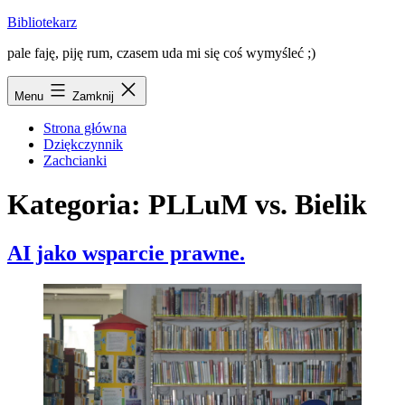
Przejdź
Bibliotekarz
do
pale faję, piję rum, czasem uda mi się coś wymyśleć ;)
treści
Menu
Zamknij
Strona główna
Dziękczynnik
Zachcianki
Kategoria:
PLLuM vs. Bielik
AI jako wsparcie prawne.