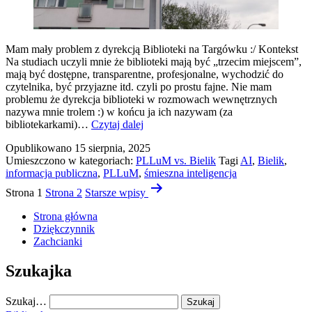
Mam mały problem z dyrekcją Biblioteki na Targówku :/ Kontekst
Na studiach uczyli mnie że biblioteki mają być „trzecim miejscem”,
mają być dostępne, transparentne, profesjonalne, wychodzić do
czytelnika, być przyjazne itd. czyli po prostu fajne. Nie mam
problemu że dyrekcja biblioteki w rozmowach wewnętrznych
nazywa mnie trolem :) w końcu ja ich nazywam (za
AI
bibliotekarkami)…
Czytaj dalej
jako
Opublikowano
15 sierpnia, 2025
wsparcie
Umieszczono w kategoriach:
PLLuM vs. Bielik
Tagi
AI
,
Bielik
,
przy
informacja publiczna
,
PLLuM
,
śmieszna inteligencja
pozyskiwaniu
Stronicowanie
informacji
Strona 1
Strona 2
Starsze
wpisy
publicznej
wpisów
Strona główna
Dziękczynnik
Zachcianki
Szukajka
Szukaj…