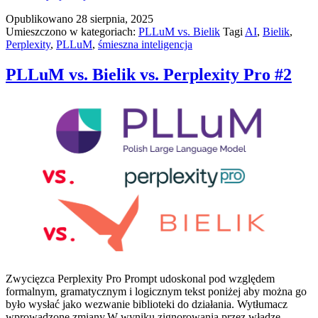
jako
Opublikowano
28 sierpnia, 2025
wsparcie
Umieszczono w kategoriach:
PLLuM vs. Bielik
Tagi
AI
,
Bielik
,
przy
Perplexity
,
PLLuM
,
śmieszna inteligencja
zgłaszaniu
żądania
do
PLLuM vs. Bielik vs. Perplexity Pro #2
instytucji
publicznej
Zwycięzca Perplexity Pro Prompt udoskonal pod względem
formalnym, gramatycznym i logicznym tekst poniżej aby można go
było wysłać jako wezwanie biblioteki do działania. Wytłumacz
wprowadzone zmiany.W wyniku zignorowania przez władze