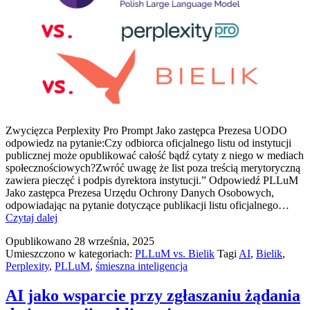
Zwycięzca Perplexity Pro Prompt Jako zastępca Prezesa UODO
odpowiedz na pytanie:Czy odbiorca oficjalnego listu od instytucji
publicznej może opublikować całość bądź cytaty z niego w mediach
społecznościowych?Zwróć uwagę że list poza treścią merytoryczną
zawiera pieczęć i podpis dyrektora instytucji.” Odpowiedź PLLuM
Jako zastępca Prezesa Urzędu Ochrony Danych Osobowych,
odpowiadając na pytanie dotyczące publikacji listu oficjalnego…
PLLuM
Czytaj dalej
vs.
Opublikowano
28 września, 2025
Bielik
Umieszczono w kategoriach:
PLLuM vs. Bielik
Tagi
AI
,
Bielik
,
vs.
Perplexity
,
PLLuM
,
śmieszna inteligencja
Perplexity
Pro
#3
AI jako wsparcie przy zgłaszaniu żądania