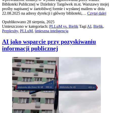
Biblioteki Publicznej w Dzielnicy Targówek m.st. Warszawy mojej
prośby napisanej w żartobliwej formie i wysłanej mailem w dniu
PL
22.08.2025 na adresy dyrekcji i główny biblioteki,…
Czytaj dalej
vs.
Opublikowano
28 sierpnia, 2025
Biel
Umieszczono w kategoriach:
PLLuM vs. Bielik
Tagi
AI
,
Bielik
,
vs.
Perplexity
,
PLLuM
,
śmieszna inteligencja
Perp
Pro
#2
AI jako wsparcie przy pozyskiwaniu
informacji publicznej