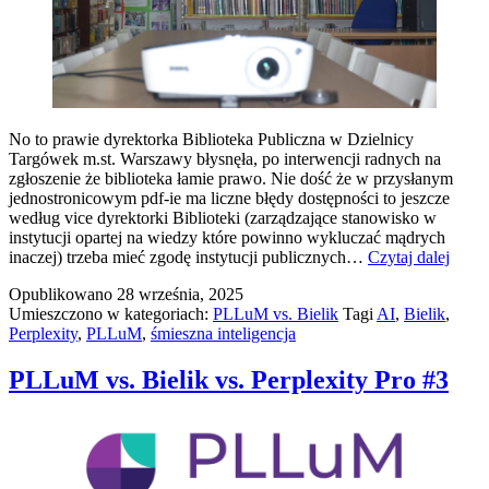
No to prawie dyrektorka Biblioteka Publiczna w Dzielnicy
Targówek m.st. Warszawy błysnęła, po interwencji radnych na
zgłoszenie że biblioteka łamie prawo. Nie dość że w przysłanym
jednostronicowym pdf-ie ma liczne błędy dostępności to jeszcze
według vice dyrektorki Biblioteki (zarządzające stanowisko w
instytucji opartej na wiedzy które powinno wykluczać mądrych
AI
inaczej) trzeba mieć zgodę instytucji publicznych…
Czytaj dalej
jako
Opublikowano
28 września, 2025
wspar
Umieszczono w kategoriach:
PLLuM vs. Bielik
Tagi
AI
,
Bielik
,
prawn
Perplexity
,
PLLuM
,
śmieszna inteligencja
PLLuM vs. Bielik vs. Perplexity Pro #3