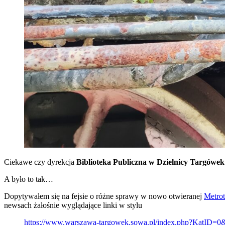
Ciekawe czy dyrekcja
Biblioteka Publiczna w Dzielnicy Targówe
A było to tak…
Dopytywałem się na fejsie o różne sprawy w nowo otwieranej
Metrot
newsach żałośnie wyglądające linki w stylu
https://www.warszawa-targowek.sowa.pl/index.php?Ka