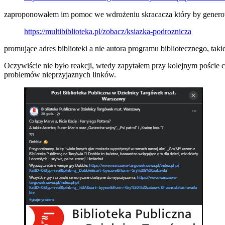
zaproponowałem im pomoc we wdrożeniu skracacza który by generował
https://multibiblioteka.pl/zobacz/ksiazka-podroznicza
promujące adres biblioteki a nie autora programu bibliotecznego, ta
Oczywiście nie było reakcji, wtedy zapytałem przy kolejnym poście
problemów nieprzyjaznych linków.