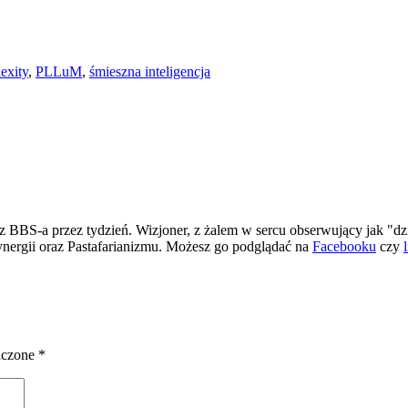
exity
,
PLLuM
,
śmieszna inteligencja
 BBS-a przez tydzień. Wizjoner, z żalem w sercu obserwujący jak "dz
ergii oraz Pastafarianizmu. Możesz go podglądać na
Facebooku
czy
aczone
*