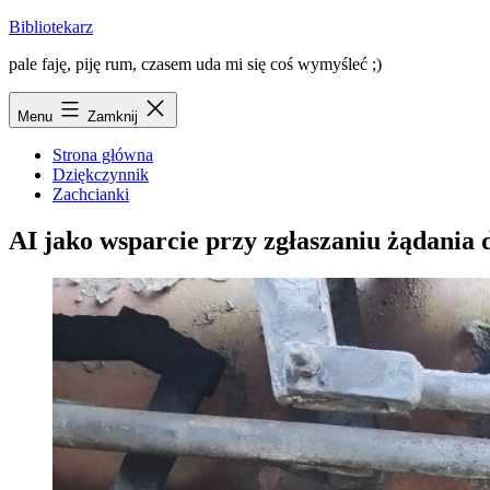
Przejdź
Bibliotekarz
do
pale faję, piję rum, czasem uda mi się coś wymyśleć ;)
treści
Menu
Zamknij
Strona główna
Dziękczynnik
Zachcianki
AI jako wsparcie przy zgłaszaniu żądania d