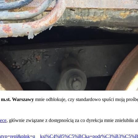
k m.st. Warszawy
mnie odblokuje, czy standardowo spuści moją prośbę 
ece
, głównie związane z dostępnością za co dyrekcja mnie znielubiła 
tID=0&typ=repl&plnk=q__ksi%C4%85%C5%BCka+podr%C3%B3%C5%BC