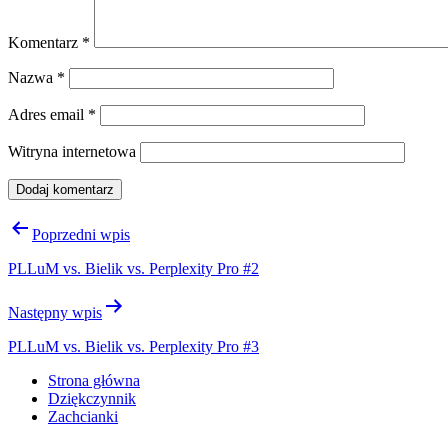
Komentarz
*
Nazwa
*
Adres email
*
Witryna internetowa
Nawigacja
Poprzedni wpis
wpisu
PLLuM vs. Bielik vs. Perplexity Pro #2
Następny wpis
PLLuM vs. Bielik vs. Perplexity Pro #3
Strona główna
Dziękczynnik
Zachcianki