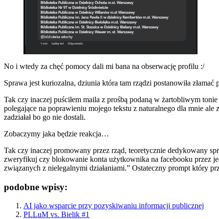
No i wtedy za chęć pomocy dali mi bana na obserwację profilu :/
Sprawa jest kuriozalna, dziunia która tam rządzi postanowiła złam
Tak czy inaczej puściłem maila z prośbą podaną w żartobliwym tonie ni
polegające na poprawieniu mojego tekstu z naturalnego dla mnie ale z
zadziałał bo go nie dostali.
Zobaczymy jaka będzie reakcja…
Tak czy inaczej promowany przez rząd, teoretycznie dedykowany sp
zweryfikuj czy blokowanie konta użytkownika na facebooku przez je
związanych z nielegalnymi działaniami.” Ostateczny prompt który p
podobne wpisy:
AI jako wsparcie przy pozyskiwaniu informacji publicznej
PLLuM vs. Bielik #1