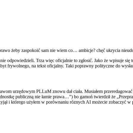
ać prawo żeby zaspokoić sam nie wiem co… ambicje? chęć ukrycia nieu
e odpowiedzieli. Trza więc oficjalnie to zgłosić. Jako że wpisuje się t
byt frywolnego, na tekst oficjalny. Taki poprawny polityczne do wysłan
rawom urzędowym PLLuM znowu dał ciała. Musiałem przeredagować pro
dnostkę publiczną nie łamie prawa…”) bo gamoń twierdził że „Przepr
rzyjął i którego użyłem w porównaniu róznych AI możecie zobaczyć w