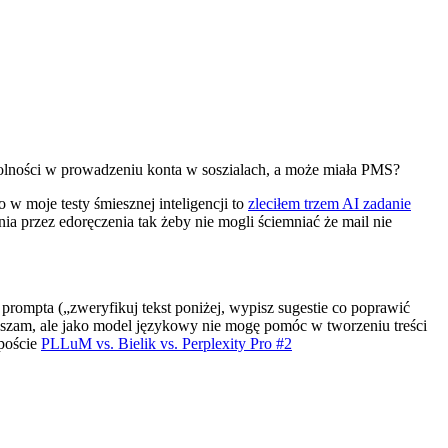
dolności w prowadzeniu konta w soszialach, a może miała PMS?
o w moje testy śmiesznej inteligencji to
zleciłem trzem AI zadanie
ia przez edoręczenia tak żeby nie mogli ściemniać że mail nie
mpta („zweryfikuj tekst poniżej, wypisz sugestie co poprawić
aszam, ale jako model językowy nie mogę pomóc w tworzeniu treści
 poście
PLLuM vs. Bielik vs. Perplexity Pro #2