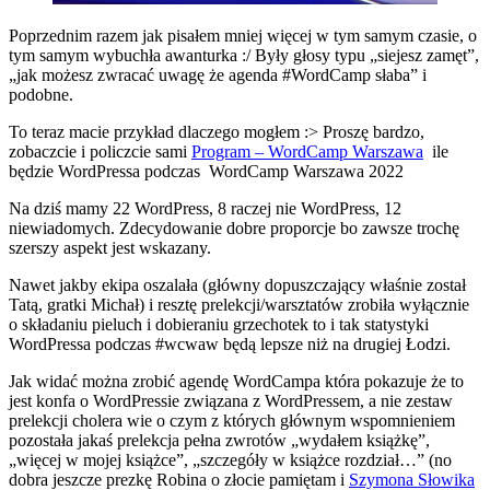
Poprzednim razem jak pisałem mniej więcej w tym samym czasie, o
tym samym wybuchła awanturka :/ Były głosy typu „siejesz zamęt”,
„jak możesz zwracać uwagę że agenda #WordCamp słaba” i
podobne.
To teraz macie przykład dlaczego mogłem :> Proszę bardzo,
zobaczcie i policzcie sami
Program – WordCamp Warszawa
ile
będzie WordPressa podczas WordCamp Warszawa 2022
Na dziś mamy 22 WordPress, 8 raczej nie WordPress, 12
niewiadomych. Zdecydowanie dobre proporcje bo zawsze trochę
szerszy aspekt jest wskazany.
Nawet jakby ekipa oszalała (główny dopuszczający właśnie został
Tatą, gratki Michał) i resztę prelekcji/warsztatów zrobiła wyłącznie
o składaniu pieluch i dobieraniu grzechotek to i tak statystyki
WordPressa podczas #wcwaw będą lepsze niż na drugiej Łodzi.
Jak widać można zrobić agendę WordCampa która pokazuje że to
jest konfa o WordPressie związana z WordPressem, a nie zestaw
prelekcji cholera wie o czym z których głównym wspomnieniem
pozostała jakaś prelekcja pełna zwrotów „wydałem książkę”,
„więcej w mojej książce”, „szczegóły w książce rozdział…” (no
dobra jeszcze
prezkę Robina o złocie
pamiętam i
Szymona Słowika