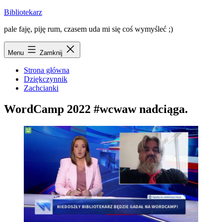
Przejdź
Bibliotekarz
do
pale faję, piję rum, czasem uda mi się coś wymyśleć ;)
treści
Menu
Zamknij
Strona główna
Dziękczynnik
Zachcianki
WordCamp 2022 #wcwaw nadciąga.