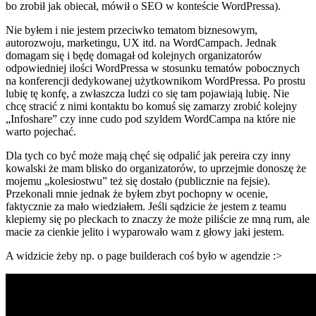
bo zrobił jak obiecał, mówił o SEO w konteście WordPressa).
Nie byłem i nie jestem przeciwko tematom biznesowym,
autorozwoju, marketingu, UX itd. na WordCampach. Jednak
domagam się i będę domagał od kolejnych organizatorów
odpowiedniej ilości WordPressa w stosunku tematów pobocznych
na konferencji dedykowanej użytkownikom WordPressa. Po prostu
lubię tę konfę, a zwłaszcza ludzi co się tam pojawiają lubię. Nie
chcę stracić z nimi kontaktu bo komuś się zamarzy zrobić kolejny
„Infoshare” czy inne cudo pod szyldem WordCampa na które nie
warto pojechać.
Dla tych co być może mają chęć się odpalić jak pereira czy inny
kowalski że mam blisko do organizatorów, to uprzejmie donoszę że
mojemu „kolesiostwu” też się dostało (publicznie na fejsie).
Przekonali mnie jednak że byłem zbyt pochopny w ocenie,
faktycznie za mało wiedziałem. Jeśli sądzicie że jestem z teamu
klepiemy się po pleckach to znaczy że może piliście ze mną rum, ale
macie za cienkie jelito i wyparowało wam z głowy jaki jestem.
A widzicie żeby np. o page builderach coś było w agendzie :>