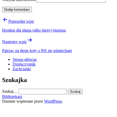
Nawigacja
Poprzedni wpis
wpisu
Hosting dla głupa (albo hieny) bizensu
Następny wpis
Patrząc na tłuste koty z PiS się uśmiecham
Strona główna
Dziękczynnik
Zachcianki
Szukajka
Szukaj…
Bibliotekarz
Dumnie wspierane przez
WordPress
.