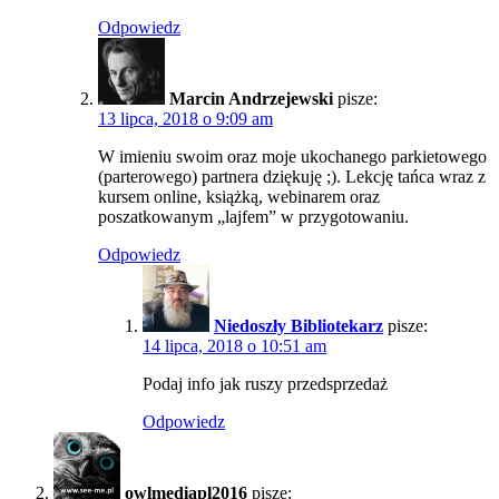
Odpowiedz
Marcin Andrzejewski
pisze:
13 lipca, 2018 o 9:09 am
W imieniu swoim oraz moje ukochanego parkietowego
(parterowego) partnera dziękuję ;). Lekcję tańca wraz z
kursem online, książką, webinarem oraz
poszatkowanym „lajfem” w przygotowaniu.
Odpowiedz
Niedoszły Bibliotekarz
pisze:
14 lipca, 2018 o 10:51 am
Podaj info jak ruszy przedsprzedaż
Odpowiedz
owlmediapl2016
pisze: