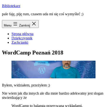
Przejdź
Bibliotekarz
do
pale faję, piję rum, czasem uda mi się coś wymyśleć ;)
treści
Menu
Zamknij
Strona główna
Dziękczynnik
Zachcianki
WordCamp Poznań 2018
Byłem, widziałem, przeżyłem ;)
Nie wiem jak dla innych ale dla mnie bardzo adekwatny jest slogan
stwierdzający że
WordCamp to balanga przerywana wykładami.