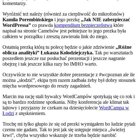
komentarzy.
Wyróżnić też należy (również za cierpliwość do mikrofonów)
Kamila Porembińskiego
i jego prezkę
„Jak NIE zabezpieczać
WordPressa”
co prawda
kompendium bezpieczeństwa
które
napisał na stronie Camelsów jest pełniejsze to jego prezka była
całkiem w porządku i zresztą zawierała link do niego.
Ostatnią prezką którą tu polecę będzie o jakie zdziwienie
„Różne
oblicza analityki” Łukasza Kołodziejczyka.
Tak po warsztatach
poszedłem jeszcze raz posłuchać prezentacji i jeszcze nagranie
obejrzę i tak jeszcze kilka razy bo IMHO warto.
Oczywiście to nie wszystkie dobre prezentacje z #wcpoznan ale ile
można „słodzić”, ekipa tym razem zadbała żeby był dobry stosunek
mięcha wordpresowego do reszty zagadnień.
Marcin ma rację
stali bywalcy WordCampów spotykają się co rok i
są to bardzo rodzinne spotkania. Niby konferencja ale klimat tak
lajtowy i przyjazny że czekam na dziesięciolecie
WordCampa w
Łodzi
z utęsknieniem.
Trochę mi tylko głupio że się od prezki wymigałem bo ludzie pytali
czemu nie gadam. Tak to jest jak się ustępuje miejsca „świeżej
krwi”, chyba wszystko wskazuje że trzeba będzie narobić