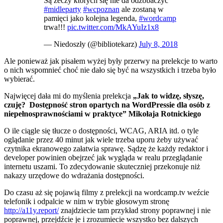
Są żeczy których się nie da odzobaczyć
#midleparty
#wcpoznan
ale zostaną w
pamięci jako kolejna legenda,
#wordcamp
trwa!!!
pic.twitter.com/MkAYuIz1x8
— Niedoszły (@bibliotekarz)
July 8, 2018
Ale ponieważ jak pisałem wyżej były przerwy na prelekcje to warto
o nich wspomnieć choć nie dało się być na wszystkich i trzeba było
wybierać.
Najwięcej dała mi do myślenia prelekcja
„Jak to widzę, słyszę,
czuję? Dostępność stron opartych na WordPressie dla osób z
niepełnosprawnościami w praktyce” Mikołaja Rotnickiego
O ile ciągle się tłucze o dostępności, WCAG, ARIA itd. o tyle
oglądanie przez 40 minut jak wiele trzeba uporu żeby używać
czytnika ekranowego załatwia sprawę. Sądzę że każdy redaktor i
developer powinien obejrzeć jak wygląda w realu przeglądanie
internetu uszami. To zdecydowanie skuteczniej przekonuje niż
nakazy urzędowe do wdrażania dostępności.
Do czasu aż się pojawią filmy z prelekcji na wordcamp.tv weźcie
telefonik i odpalcie w nim w trybie głosowym stronę
http://a11y.report/
znajdziecie tam przykład strony poprawnej i nie
poprawnej, przejdźcie je i zrozumiecie wszystko bez dalszych