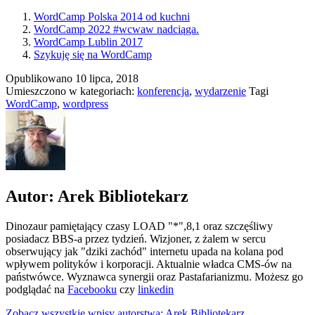
WordCamp Polska 2014 od kuchni
WordCamp 2022 #wcwaw nadciąga.
WordCamp Lublin 2017
Szykuję się na WordCamp
Opublikowano
10 lipca, 2018
Umieszczono w kategoriach:
konferencja
,
wydarzenie
Tagi
WordCamp
,
wordpress
Autor: Arek Bibliotekarz
Dinozaur pamiętający czasy LOAD "*",8,1 oraz szczęśliwy
posiadacz BBS-a przez tydzień. Wizjoner, z żalem w sercu
obserwujący jak "dziki zachód" internetu upada na kolana pod
wpływem polityków i korporacji. Aktualnie władca CMS-ów na
państwówce. Wyznawca synergii oraz Pastafarianizmu. Możesz go
podglądać na
Facebooku
czy
linkedin
Zobacz wszystkie wpisy autorstwa: Arek Bibliotekarz.