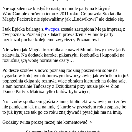
Nie sądziłem że kiedyś to nastąpi i midle party na którymś
WordCampie dorówna temu z 2011 roku. Co prawda Sto lat dla
Magdy Paciorek
nie śpiewaliśmy jak „Ludwikowi” ale działo się.
I tak Epicka balanga z
#wcpoz
została zastąpiona Mega imprezą z
#wcpoznan. Poznań po 7 latach prowadzenia w midle party
przekazał puchar kolejnemu zwycięzcy Poznaniowi.
Nie wiem jak Magda to zrobiła ale nawet Mundialowy mecz jakiś
załatwiła. Na dodatek karoke, piłkarzyki, fotobudka i kuponiki na
rozluźniającą wodę normalnie czary…
Po desce szotów z nowo poznaną rodziną poszedłem sobie na
cygarko w kolejnym doborowym towarzystwie, jak wróciłem to już
poprzednia ekipa się rozmyła więc obrałem kierunek na dolną salę,
a tam normalnie Tańczacy z Dziudkami przy muzie jak w Zion
Dance Party z Matrixa tylko butów było więcej.
No i znów spotkałem gościa z innej biblioteki w wawie, no i znów
nie pamiętam jak ma na imię :) kurde w przyszłym roku zapiszę bo
to już irytujace tak go co roku znajdywać i pytać jak ma na imię.
Godziny twitta proszę raczej nie komentować :>