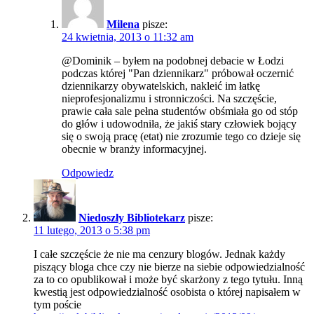
Milena
pisze:
24 kwietnia, 2013 o 11:32 am
@Dominik – byłem na podobnej debacie w Łodzi
podczas której "Pan dziennikarz" próbował oczernić
dziennikarzy obywatelskich, nakleić im łatkę
nieprofesjonalizmu i stronniczości. Na szczęście,
prawie cała sale pełna studentów obśmiała go od stóp
do głów i udowodniła, że jakiś stary człowiek bojący
się o swoją pracę (etat) nie zrozumie tego co dzieje się
obecnie w branży informacyjnej.
Odpowiedz
Niedoszły Bibliotekarz
pisze:
11 lutego, 2013 o 5:38 pm
I całe szczęście że nie ma cenzury blogów. Jednak każdy
piszący bloga chce czy nie bierze na siebie odpowiedzialność
za to co opublikował i może być skarżony z tego tytułu. Inną
kwestią jest odpowiedzialność osobista o której napisałem w
tym poście