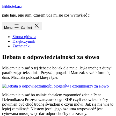
Przejdź
Bibliotekarz
do
pale faję, piję rum, czasem uda mi się coś wymyśleć ;)
treści
Menu
Zamknij
Strona główna
Dziękczynnik
Zachcianki
Debata o odpowiedzialności za słowo
Miałem nie pisać o tej debacie bo jak dla mnie „była trochę z dupy”
parafrazując tekst dnia. Przyszli, pogadali Marczak strzelił formułę
dnia, Machała pokazał klasę i tyle.
Miałem nie pisać bo usilnie chciałem zapomnieć zdanie Pana
Dziennikarza Prezesa warszawskiego SDP czyli człowieka który
powinien być choć trochę świadom o czym mówi. Jak się nie wie to
lepiej zamilknąć. Niestety jeżeli jego bzdurna wypowiedź jest
cytowana muszę więc dać odpór choćby dla zasady.