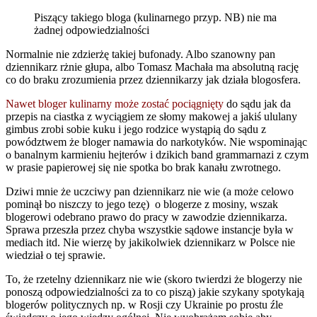
Piszący takiego bloga (kulinarnego przyp. NB) nie ma
żadnej odpowiedzialności
Normalnie nie zdzierżę takiej bufonady. Albo
szanowny pan
dziennikarz rżnie głupa, albo Tomasz Machała ma absolutną rację
co do braku zrozumienia przez dziennikarzy jak działa blogosfera.
Nawet bloger kulinarny może zostać pociągnięty
do sądu jak da
przepis na ciastka z wyciągiem ze słomy makowej a jakiś ululany
gimbus zrobi sobie kuku i jego rodzice wystąpią do sądu z
powództwem że bloger namawia do narkotyków. Nie wspominając
o banalnym karmieniu hejterów i dzikich band grammarnazi z czym
w prasie papierowej się nie spotka bo brak kanału zwrotnego.
Dziwi mnie że uczciwy pan dziennikarz nie wie (a może celowo
pominął bo niszczy to jego tezę) o blogerze z mosiny, wszak
blogerowi odebrano prawo do pracy w zawodzie dziennikarza.
Sprawa przeszła przez chyba wszystkie sądowe instancje była w
mediach itd. Nie wierzę by jakikolwiek dziennikarz w Polsce nie
wiedział o tej sprawie.
To, że rzetelny dziennikarz nie wie (skoro twierdzi że blogerzy nie
ponoszą odpowiedzialności za to co piszą) jakie szykany spotykają
blogerów politycznych np. w Rosji czy Ukrainie po prostu źle