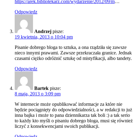
https://arek.bibliotekarz.com/wydarzenie/2012/09/m
…
Odpowiedz
Andrzej
pisze:
19 kwietnia, 2013 o 10:04 pm
Pisanie dobrego bloga to sztuka, a ona rządziła się zawsze
nieco innymi prawami. Zawsze przekraczała granice. Jednak
czasami ciężko odróżnić sztukę od mistyfikacji, albo tandety.
Odpowiedz
Bartek
pisze:
8 maja, 2013 o 3:09 pm
W internecie może opublikować informacje za które nie
będzie pociągnięty do odpowiedzialności, a w redakcji to już
inna bajka i może to pana dziennikarza tak boli :) a tak serio
to każdy kto myśli o pisaniu dobrego bloga, musi się również
liczyć z konsekwencjami swoich publikacji.
Odpowiedz