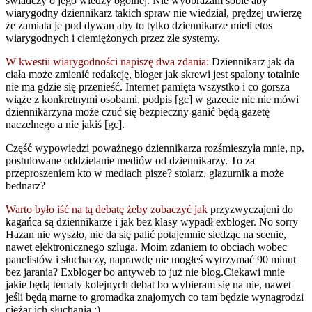
świadczy o jego wiedzy ogólnej. Nie wyobrażam sobie aby
wiarygodny dziennikarz takich spraw nie wiedział, prędzej uwierzę
że zamiata je pod dywan aby to tylko dziennikarze mieli etos
wiarygodnych i ciemiężonych przez złe systemy.
W kwestii wiarygodności napiszę dwa zdania:
Dziennikarz jak da
ciała może zmienić redakcję, bloger jak skrewi jest spalony totalnie
nie ma gdzie się przenieść. Internet pamięta wszystko i co gorsza
wiąże z konkretnymi osobami, podpis [gc] w gazecie nic nie mówi
dziennikarzyna może czuć się bezpieczny ganić będą gazetę
naczelnego a nie jakiś [gc].
Część wypowiedzi poważnego dziennikarza rozśmieszyła mnie, np.
postulowane oddzielanie mediów od dziennikarzy. To za
przeproszeniem kto w mediach pisze? stolarz, glazurnik a może
bednarz?
Warto było iść na tą debatę żeby zobaczyć jak
przyzwyczajeni do
kagańca są dziennikarze i jak bez klasy wypadł exbloger. No sorry
Hazan nie wyszło, nie da się palić potajemnie siedząc na scenie,
nawet elektronicznego szluga. Moim zdaniem to obciach wobec
panelistów i słuchaczy, naprawdę nie mogłeś wytrzymać 90 minut
bez jarania? Exbloger bo antyweb to już nie blog.Ciekawi mnie
jakie będą tematy kolejnych debat bo wybieram się na nie, nawet
jeśli będą marne to gromadka znajomych co tam będzie wynagrodzi
ciężar ich słuchania ;)