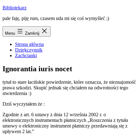
Przejdź
Bibliotekarz
do
pale faję, piję rum, czasem uda mi się coś wymyśleć ;)
treści
Menu
Zamknij
Strona główna
Dziękczynnik
Zachcianki
Ignorantia iuris nocet
tytuł to stare łacińskie powiedzenie, które oznacza, że nieznajomość
prawa szkodzi. Skupić jednak się chciałem na odwrotności tego
stwierdzenia :)
Dziś wyczytałem że :
Zgodnie z art. 6 ustawy z dnia 12 września 2002 r. o
elektronicznych instrumentach płatniczych „Roszczenia z tytułu
umowy o elektroniczny instrument płatniczy przedawniają się z
upływem 2 lat.”