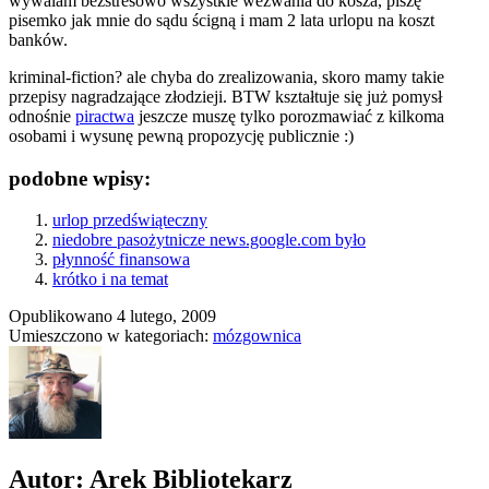
wywalam bezstresowo wszystkie wezwania do kosza, piszę
pisemko jak mnie do sądu ścigną i mam 2 lata urlopu na koszt
banków.
kriminal-fiction? ale chyba do zrealizowania, skoro mamy takie
przepisy nagradzające złodzieji. BTW kształtuje się już pomysł
odnośnie
piractwa
jeszcze muszę tylko porozmawiać z kilkoma
osobami i wysunę pewną propozycję publicznie :)
podobne wpisy:
urlop przedświąteczny
niedobre pasożytnicze news.google.com było
płynność finansowa
krótko i na temat
Opublikowano
4 lutego, 2009
Umieszczono w kategoriach:
mózgownica
Autor: Arek Bibliotekarz