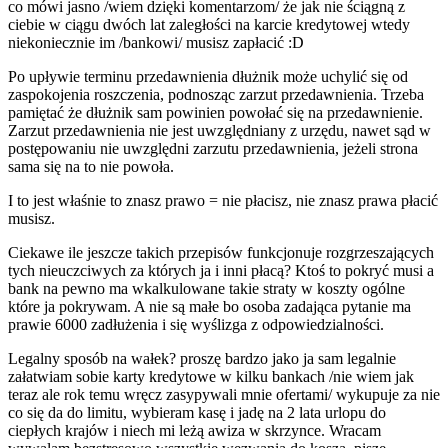
co mówi jasno /wiem dzięki komentarzom/ że jak nie ściągną z
ciebie w ciągu dwóch lat zaległości na karcie kredytowej wtedy
niekoniecznie im /bankowi/ musisz zapłacić :D
Po upływie terminu przedawnienia dłużnik może uchylić się od
zaspokojenia roszczenia, podnosząc zarzut przedawnienia. Trzeba
pamiętać że dłużnik sam powinien powołać się na przedawnienie.
Zarzut przedawnienia nie jest uwzględniany z urzędu, nawet sąd w
postępowaniu nie uwzględni zarzutu przedawnienia, jeżeli strona
sama się na to nie powoła.
I to jest właśnie to znasz prawo = nie płacisz, nie znasz prawa płacić
musisz.
Ciekawe ile jeszcze takich przepisów funkcjonuje rozgrzeszających
tych nieuczciwych za których ja i inni płacą? Ktoś to pokryć musi a
bank na pewno ma wkalkulowane takie straty w koszty ogólne
które ja pokrywam. A nie są małe bo osoba zadająca pytanie ma
prawie 6000 zadłużenia i się wyślizga z odpowiedzialności.
Legalny sposób na wałek? proszę bardzo jako ja sam legalnie
załatwiam sobie karty kredytowe w kilku bankach /nie wiem jak
teraz ale rok temu wręcz zasypywali mnie ofertami/ wykupuje za nie
co się da do limitu, wybieram kasę i jadę na 2 lata urlopu do
ciepłych krajów i niech mi leżą awiza w skrzynce. Wracam