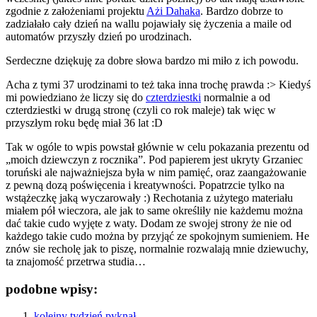
zgodnie z założeniami projektu
Ażi Dahaka
. Bardzo dobrze to
zadziałało cały dzień na wallu pojawiały się życzenia a maile od
automatów przyszły dzień po urodzinach.
Serdeczne dziękuję za dobre słowa bardzo mi miło z ich powodu.
Acha z tymi 37 urodzinami to też taka inna trochę prawda :> Kiedyś
mi powiedziano że liczy się do
czterdziestki
normalnie a od
czterdziestki w drugą stronę (czyli co rok maleje) tak więc w
przyszłym roku będę miał 36 lat :D
Tak w ogóle to wpis powstał głównie w celu pokazania prezentu od
„moich dziewczyn z rocznika”. Pod papierem jest ukryty Grzaniec
toruński ale najważniejsza była w nim pamięć, oraz zaangażowanie
z pewną dozą poświęcenia i kreatywności. Popatrzcie tylko na
wstążeczkę jaką wyczarowały :) Rechotania z użytego materiału
miałem pół wieczora, ale jak to same określiły nie każdemu można
dać takie cudo wyjęte z waty. Dodam ze swojej strony że nie od
każdego takie cudo można by przyjąć ze spokojnym sumieniem. He
znów sie recholę jak to piszę, normalnie rozwalają mnie dziewuchy,
ta znajomość przetrwa studia…
podobne wpisy:
kolejny tydzień pyknął