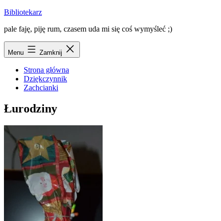
Przejdź
Bibliotekarz
do
pale faję, piję rum, czasem uda mi się coś wymyśleć ;)
treści
Menu
Zamknij
Strona główna
Dziękczynnik
Zachcianki
Łurodziny