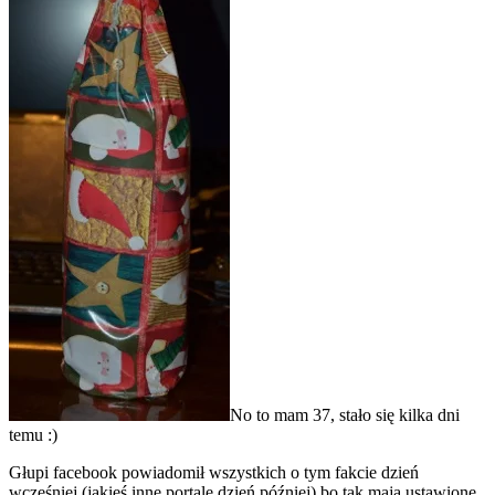
No to mam 37, stało się kilka dni
temu :)
Głupi facebook powiadomił wszystkich o tym fakcie dzień
wcześniej (jakieś inne portale dzień później) bo tak mają ustawione