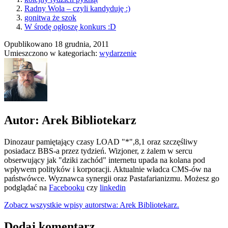
Radny Wola – czyli kandyduję :)
gonitwa że szok
W środę ogłoszę konkurs :D
Opublikowano
18 grudnia, 2011
Umieszczono w kategoriach:
wydarzenie
Autor: Arek Bibliotekarz
Dinozaur pamiętający czasy LOAD "*",8,1 oraz szczęśliwy
posiadacz BBS-a przez tydzień. Wizjoner, z żalem w sercu
obserwujący jak "dziki zachód" internetu upada na kolana pod
wpływem polityków i korporacji. Aktualnie władca CMS-ów na
państwówce. Wyznawca synergii oraz Pastafarianizmu. Możesz go
podglądać na
Facebooku
czy
linkedin
Zobacz wszystkie wpisy autorstwa: Arek Bibliotekarz.
Dodaj komentarz