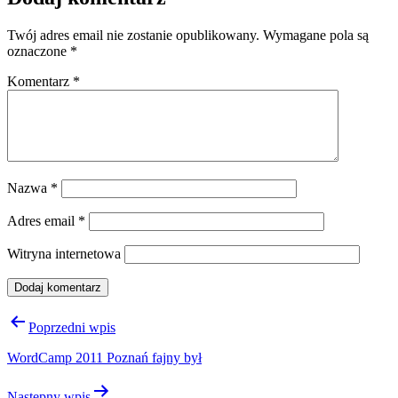
Twój adres email nie zostanie opublikowany.
Wymagane pola są
oznaczone
*
Komentarz
*
Nazwa
*
Adres email
*
Witryna internetowa
Nawigacja
Poprzedni wpis
wpisu
WordCamp 2011 Poznań fajny był
Następny wpis