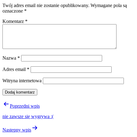
Twój adres email nie zostanie opublikowany.
Wymagane pola są
oznaczone
*
Komentarz
*
Nazwa
*
Adres email
*
Witryna internetowa
Nawigacja
Poprzedni wpis
wpisu
nie zawsze się wygrywa :(
Następny wpis