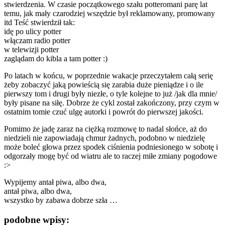
stwierdzenia. W czasie początkowego szału potteromani parę lat
temu, jak mały czarodziej wszędzie był reklamowany, promowany
itd Teść stwierdził tak:
idę po ulicy potter
włączam radio potter
w telewizji potter
zaglądam do kibla a tam potter :)
Po latach w końcu, w poprzednie wakacje przeczytałem całą serię
żeby zobaczyć jaką powieścią się zarabia duże pieniądze i o ile
pierwszy tom i drugi były niezłe, o tyle kolejne to już /jak dla mnie/
były pisane na siłę. Dobrze że cykl został zakończony, przy czym w
ostatnim tomie czuć ulgę autorki i powrót do pierwszej jakości.
Pomimo że jadę zaraz na ciężką rozmowę to nadal słońce, aż do
niedzieli nie zapowiadają chmur żadnych, podobno w niedzielę
może boleć głowa przez spodek ciśnienia podniesionego w sobotę i
odgorzały mogę być od wiatru ale to raczej miłe zmiany pogodowe
:>
Wypijemy antał piwa, albo dwa,
antał piwa, albo dwa,
wszystko by zabawa dobrze szła …
podobne wpisy: