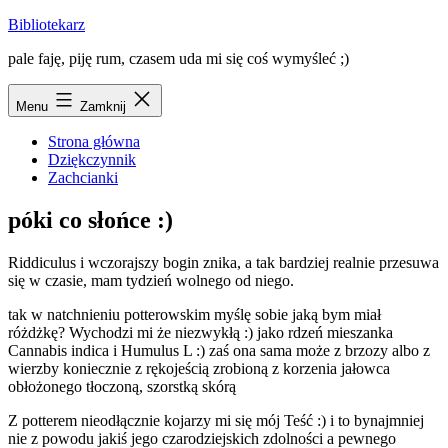
Przejdź
Bibliotekarz
do
pale faję, piję rum, czasem uda mi się coś wymyśleć ;)
treści
Menu
Zamknij
Strona główna
Dziękczynnik
Zachcianki
póki co słońce :)
Riddiculus i wczorajszy bogin znika, a tak bardziej realnie przesuwa
się w czasie, mam tydzień wolnego od niego.
tak w natchnieniu potterowskim myślę sobie jaką bym miał
różdżkę? Wychodzi mi że niezwykłą :) jako rdzeń mieszanka
Cannabis indica i Humulus L :) zaś ona sama może z brzozy albo z
wierzby koniecznie z rękojeścią zrobioną z korzenia jałowca
obłożonego tłoczoną, szorstką skórą
Z potterem nieodłącznie kojarzy mi się mój Teść :) i to bynajmniej
nie z powodu jakiś jego czarodziejskich zdolności a pewnego