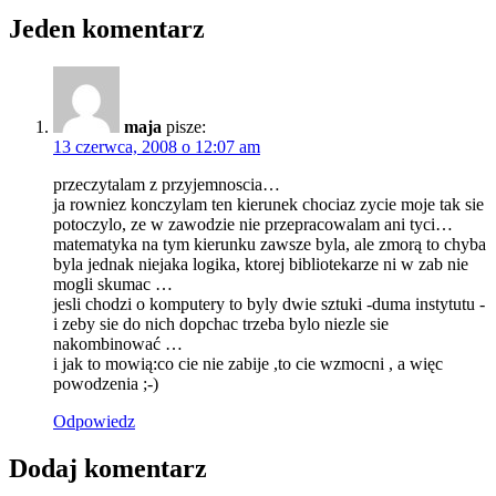
Jeden komentarz
maja
pisze:
13 czerwca, 2008 o 12:07 am
przeczytalam z przyjemnoscia…
ja rowniez konczylam ten kierunek chociaz zycie moje tak sie
potoczylo, ze w zawodzie nie przepracowalam ani tyci…
matematyka na tym kierunku zawsze byla, ale zmorą to chyba
byla jednak niejaka logika, ktorej bibliotekarze ni w zab nie
mogli skumac …
jesli chodzi o komputery to byly dwie sztuki -duma instytutu -
i zeby sie do nich dopchac trzeba bylo niezle sie
nakombinować …
i jak to mowią:co cie nie zabije ,to cie wzmocni , a więc
powodzenia ;-)
Odpowiedz
Dodaj komentarz