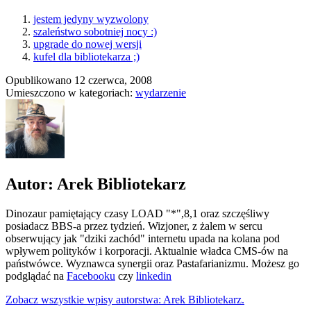
jestem jedyny wyzwolony
szaleństwo sobotniej nocy :)
upgrade do nowej wersji
kufel dla bibliotekarza ;)
Opublikowano
12 czerwca, 2008
Umieszczono w kategoriach:
wydarzenie
Autor: Arek Bibliotekarz
Dinozaur pamiętający czasy LOAD "*",8,1 oraz szczęśliwy
posiadacz BBS-a przez tydzień. Wizjoner, z żalem w sercu
obserwujący jak "dziki zachód" internetu upada na kolana pod
wpływem polityków i korporacji. Aktualnie władca CMS-ów na
państwówce. Wyznawca synergii oraz Pastafarianizmu. Możesz go
podglądać na
Facebooku
czy
linkedin
Zobacz wszystkie wpisy autorstwa: Arek Bibliotekarz.